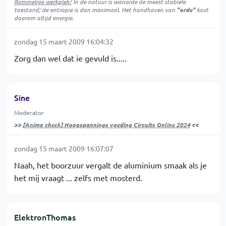
Rommelige werkplek?
In de natuur is
wanorde
de meest stabiele
toestand; de entropie is dan maximaal. Het handhaven van
"orde"
kost
daarom altijd energie.
zondag 15 maart 2009 16:04:32
Zorg dan wel dat ie gevuld is.....
Sine
Moderator
>>
[Animo check] Hoogspannings voeding Circuits Online 2024
<<
zondag 15 maart 2009 16:07:07
Naah, het boorzuur vergalt de aluminium smaak als je
het mij vraagt ... zelfs met mosterd.
ElektronThomas