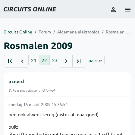
Circuits Online
Forum
Algemene elektronica
Rosmalen 2009
Rosmalen 2009
21
22
23
laatste
pcnerd
Take a parachute, and jump!
zondag 15 maart 2009 15:35:54
ben ook alweer terug (gister al maargoed)
buit:
-ibm tft monitortje met touchscreen, was 1 ccfl kapot,