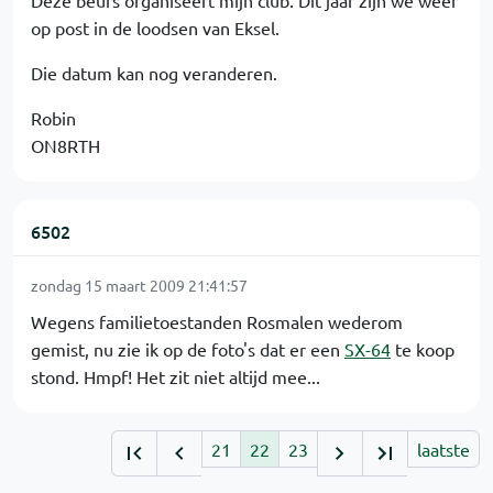
Deze beurs organiseert mijn club. Dit jaar zijn we weer
op post in de loodsen van Eksel.
Die datum kan nog veranderen.
Robin
ON8RTH
6502
zondag 15 maart 2009 21:41:57
Wegens familietoestanden Rosmalen wederom
gemist, nu zie ik op de foto's dat er een
SX-64
te koop
stond. Hmpf! Het zit niet altijd mee...
21
22
23
laatste