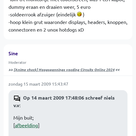
dummy eraan en draaien weer, 5 euro
-soldeerrook afzuiger (eindelijk
)
-hoop klein grut waaronder displays, headers, knoppen,
connectoren en 2 unox hotdogs xD
Sine
Moderator
>>
[Animo check] Hoogspannings voeding Circuits Online 2024
<<
zondag 15 maart 2009 15:43:47
Op 14 maart 2009 17:48:06 schreef niels
v.v
:
Mijn buit;
[
afbeelding
]