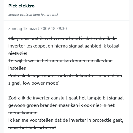
Piet elektro
zonder prutsen kom je nergens!
zondag 15 maart 2009 18:29:30
Oke, maar wat ik wel vreemd vind is dat zodra ik de
inverter loskoppel en hierna signaal aanbied ik totaal
niets zie!
Terwijl ik wel in het menu kan komen en alles kan
instellen.
Zodra ik de vga connector lostrek komt er in beeld 'no
signal, low power mode'.
Zodra ik de inverter aansluit gaat het lampje bij signaal
gewoon groen branden maar kan ik ook niet in het
menu komen.
Ik kan me voorstellen dat de inverter in protectie gaat,
maar het hele scherm?