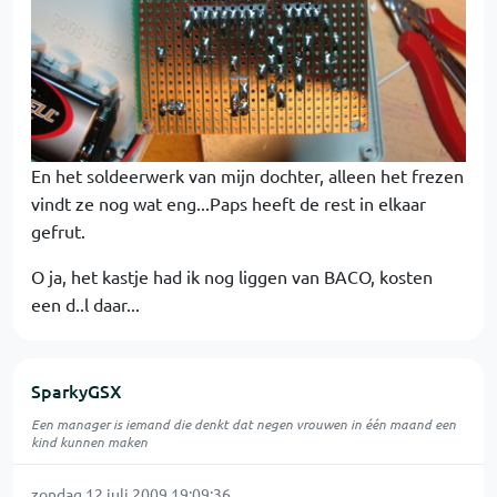
En het soldeerwerk van mijn dochter, alleen het frezen
vindt ze nog wat eng...Paps heeft de rest in elkaar
gefrut.
O ja, het kastje had ik nog liggen van BACO, kosten
een d..l daar...
SparkyGSX
Een manager is iemand die denkt dat negen vrouwen in één maand een
kind kunnen maken
zondag 12 juli 2009 19:09:36