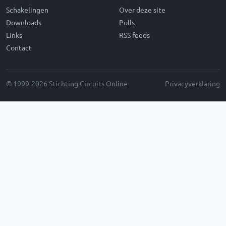
Schakelingen
Over deze site
Downloads
Polls
Links
RSS feeds
Contact
© 1999-2026 Stichting Circuits Online
Privacyverklaring