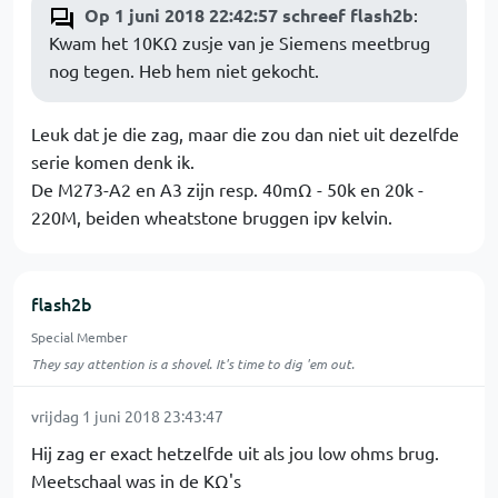
Op 1 juni 2018 22:42:57 schreef flash2b
:
Kwam het 10KΩ zusje van je Siemens meetbrug
nog tegen. Heb hem niet gekocht.
Leuk dat je die zag, maar die zou dan niet uit dezelfde
serie komen denk ik.
De M273-A2 en A3 zijn resp. 40mΩ - 50k en 20k -
220M, beiden wheatstone bruggen ipv kelvin.
flash2b
Special Member
They say attention is a shovel. It's time to dig 'em out.
vrijdag 1 juni 2018 23:43:47
Hij zag er exact hetzelfde uit als jou low ohms brug.
Meetschaal was in de KΩ's