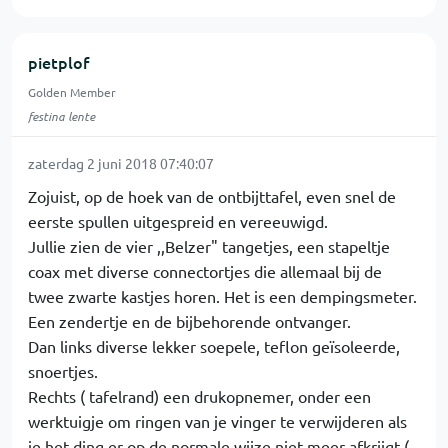
pietplof
Golden Member
festina lente
zaterdag 2 juni 2018 07:40:07
Zojuist, op de hoek van de ontbijttafel, even snel de
eerste spullen uitgespreid en vereeuwigd.
Jullie zien de vier ,,Belzer" tangetjes, een stapeltje
coax met diverse connectortjes die allemaal bij de
twee zwarte kastjes horen. Het is een dempingsmeter.
Een zendertje en de bijbehorende ontvanger.
Dan links diverse lekker soepele, teflon geïsoleerde,
snoertjes.
Rechts ( tafelrand) een drukopnemer, onder een
werktuigje om ringen van je vinger te verwijderen als
je het ding er op de normale wijze niet meer afkrijgt.(