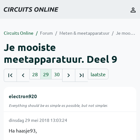
Circuits Online
Forum
Meten & meetapparatuur
Je mooiste meetapparatuur. Deel 9
Je mooiste
meetapparatuur. Deel 9
28
29
30
laatste
electron920
Everything should be as simple as possible, but not simpler.
dinsdag 29 mei 2018 13:03:24
Ha haasje93,