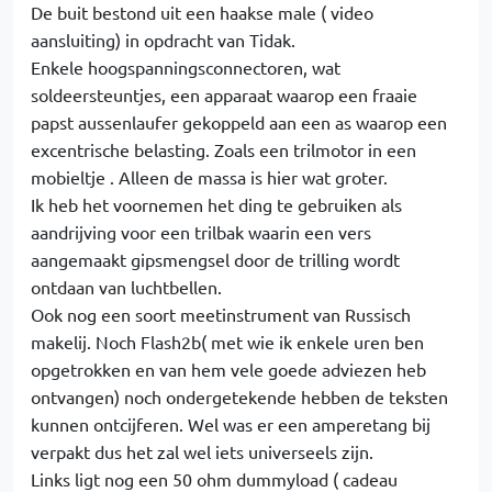
De buit bestond uit een haakse male ( video
aansluiting) in opdracht van Tidak.
Enkele hoogspanningsconnectoren, wat
soldeersteuntjes, een apparaat waarop een fraaie
papst aussenlaufer gekoppeld aan een as waarop een
excentrische belasting. Zoals een trilmotor in een
mobieltje . Alleen de massa is hier wat groter.
Ik heb het voornemen het ding te gebruiken als
aandrijving voor een trilbak waarin een vers
aangemaakt gipsmengsel door de trilling wordt
ontdaan van luchtbellen.
Ook nog een soort meetinstrument van Russisch
makelij. Noch Flash2b( met wie ik enkele uren ben
opgetrokken en van hem vele goede adviezen heb
ontvangen) noch ondergetekende hebben de teksten
kunnen ontcijferen. Wel was er een amperetang bij
verpakt dus het zal wel iets universeels zijn.
Links ligt nog een 50 ohm dummyload ( cadeau