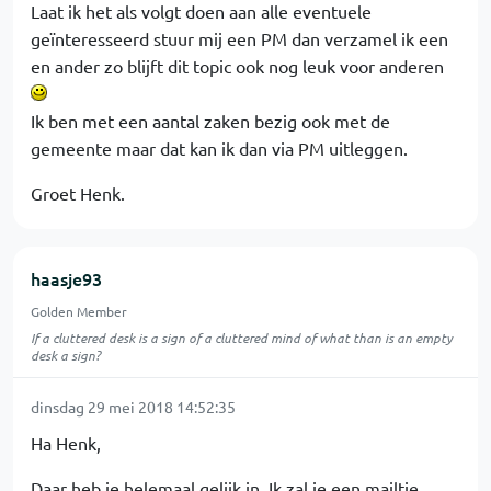
Laat ik het als volgt doen aan alle eventuele
geïnteresseerd stuur mij een PM dan verzamel ik een
en ander zo blijft dit topic ook nog leuk voor anderen
Ik ben met een aantal zaken bezig ook met de
gemeente maar dat kan ik dan via PM uitleggen.
Groet Henk.
haasje93
Golden Member
If a cluttered desk is a sign of a cluttered mind of what than is an empty
desk a sign?
dinsdag 29 mei 2018 14:52:35
Ha Henk,
Daar heb je helemaal gelijk in. Ik zal je een mailtje