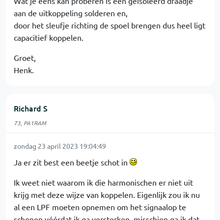
Wat je eens kan proberen is een geïsoleerd draadje
aan de uitkoppeling solderen en,
door het sleufje richting de spoel brengen dus heel ligt
capacitief koppelen.
Groet,
Henk.
Richard S
73, PA1RAM
zondag 23 april 2023 19:04:49
Ja er zit best een beetje schot in
Ik weet niet waarom ik die harmonischen er niet uit
krijg met deze wijze van koppelen. Eigenlijk zou ik nu
al een LPF moeten opnemen om het signaalop te
schonen vóórdat ik ga versterken, misschien ga ik dat