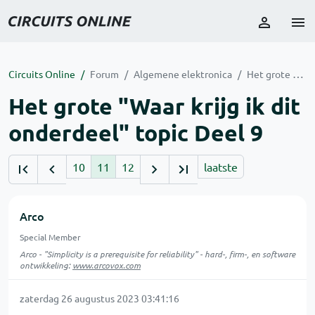
Circuits Online
Forum
Algemene elektronica
Het grote "Waar krijg ik dit onderdeel" topic Deel 9
Het grote "Waar krijg ik dit
onderdeel" topic Deel 9
10
11
12
laatste
Arco
Special Member
Arco - "Simplicity is a prerequisite for reliability" - hard-, firm-, en software
ontwikkeling:
www.arcovox.com
zaterdag 26 augustus 2023 03:41:16