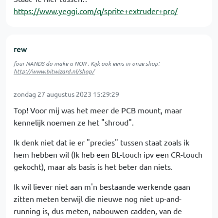
https://www.yeggi.com/q/sprite+extruder+pro/
rew
four NANDS do make a NOR . Kijk ook eens in onze shop:
http://www.bitwizard.nl/shop/
zondag 27 augustus 2023 15:29:29
Top! Voor mij was het meer de PCB mount, maar
kennelijk noemen ze het "shroud".
Ik denk niet dat ie er "precies" tussen staat zoals ik
hem hebben wil (Ik heb een BL-touch ipv een CR-touch
gekocht), maar als basis is het beter dan niets.
Ik wil liever niet aan m'n bestaande werkende gaan
zitten meten terwijl die nieuwe nog niet up-and-
running is, dus meten, nabouwen cadden, van de