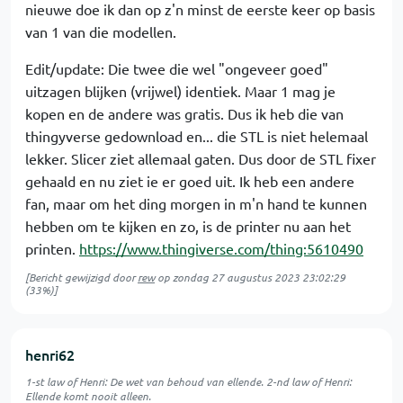
nieuwe doe ik dan op z'n minst de eerste keer op basis
van 1 van die modellen.
Edit/update: Die twee die wel "ongeveer goed"
uitzagen blijken (vrijwel) identiek. Maar 1 mag je
kopen en de andere was gratis. Dus ik heb die van
thingyverse gedownload en... die STL is niet helemaal
lekker. Slicer ziet allemaal gaten. Dus door de STL fixer
gehaald en nu ziet ie er goed uit. Ik heb een andere
fan, maar om het ding morgen in m'n hand te kunnen
hebben om te kijken en zo, is de printer nu aan het
printen.
https://www.thingiverse.com/thing:5610490
[Bericht gewijzigd door
rew
op
zondag 27 augustus 2023 23:02:29
(33%)]
henri62
1-st law of Henri: De wet van behoud van ellende. 2-nd law of Henri:
Ellende komt nooit alleen.