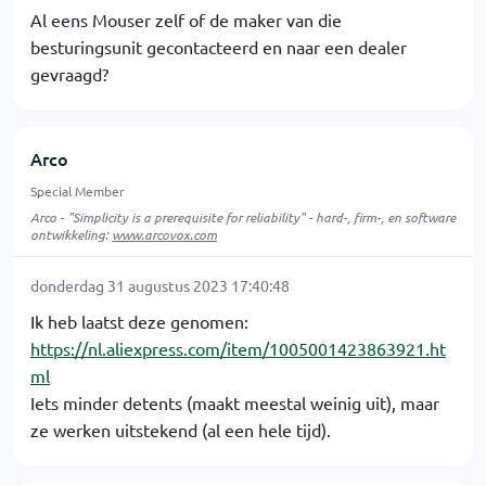
Al eens Mouser zelf of de maker van die
besturingsunit gecontacteerd en naar een dealer
gevraagd?
Arco
Special Member
Arco - "Simplicity is a prerequisite for reliability" - hard-, firm-, en software
ontwikkeling:
www.arcovox.com
donderdag 31 augustus 2023 17:40:48
Ik heb laatst deze genomen:
https://nl.aliexpress.com/item/1005001423863921.ht
ml
Iets minder detents (maakt meestal weinig uit), maar
ze werken uitstekend (al een hele tijd).