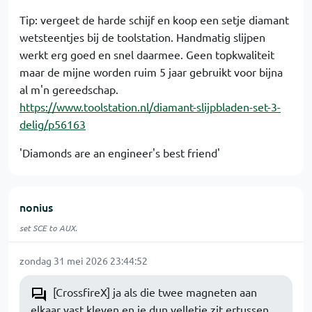
Tip: vergeet de harde schijf en koop een setje diamant
wetsteentjes bij de toolstation. Handmatig slijpen
werkt erg goed en snel daarmee. Geen topkwaliteit
maar de mijne worden ruim 5 jaar gebruikt voor bijna
al m'n gereedschap.
https://www.toolstation.nl/diamant-slijpbladen-set-3-
delig/p56163
'Diamonds are an engineer's best friend'
nonius
set SCE to AUX.
zondag 31 mei 2026 23:44:52
[CrossfireX] ja als die twee magneten aan
elkaar vast kleven en je dun velletje zit ertussen...