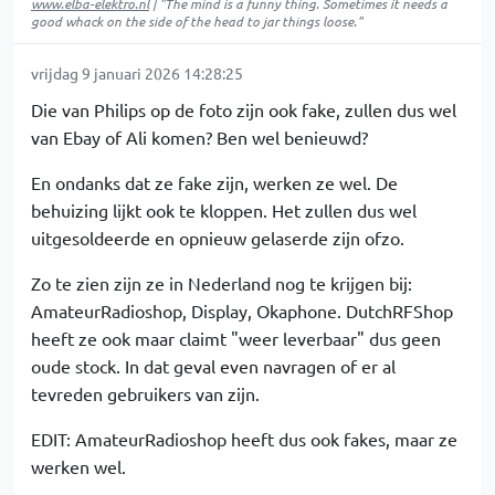
www.elba-elektro.nl
| "The mind is a funny thing. Sometimes it needs a
good whack on the side of the head to jar things loose."
vrijdag 9 januari 2026 14:28:25
Die van Philips op de foto zijn ook fake, zullen dus wel
van Ebay of Ali komen? Ben wel benieuwd?
En ondanks dat ze fake zijn, werken ze wel. De
behuizing lijkt ook te kloppen. Het zullen dus wel
uitgesoldeerde en opnieuw gelaserde zijn ofzo.
Zo te zien zijn ze in Nederland nog te krijgen bij:
AmateurRadioshop, Display, Okaphone. DutchRFShop
heeft ze ook maar claimt "weer leverbaar" dus geen
oude stock. In dat geval even navragen of er al
tevreden gebruikers van zijn.
EDIT: AmateurRadioshop heeft dus ook fakes, maar ze
werken wel.