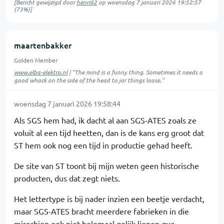
[Bericht gewijzigd door
henri62
op
woensdag 7 januari 2026 19:52:57
(73%)]
maartenbakker
Golden Member
www.elba-elektro.nl
| "The mind is a funny thing. Sometimes it needs a
good whack on the side of the head to jar things loose."
woensdag 7 januari 2026 19:58:44
Als SGS hem had, ik dacht al aan SGS-ATES zoals ze
voluit al een tijd heetten, dan is de kans erg groot dat
ST hem ook nog een tijd in productie gehad heeft.
De site van ST toont bij mijn weten geen historische
producten, dus dat zegt niets.
Het lettertype is bij nader inzien een beetje verdacht,
maar SGS-ATES bracht meerdere fabrieken in die
misschien ook niet helemaal gelijk liepen qua