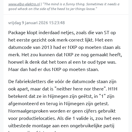
www.elba-elektro.nl
| "The mind is a funny thing. Sometimes it needs a
good whack on the side of the head to jar things loose."
vrijdag 9 januari 2026 15:23:48
Package klopt inderdaad netjes, zoals die van ST op
het eerste gezicht ook merk-correct lijkt. Met een
datumcode van 2013 had er NXP op moeten staan als
merk. Het zou kunnen dat NXP ze nog gemaakt heeft,
hoewel ik denk dat het toen al een te oud type was.
Maar dan had er dus NXP op moeten staan.
De fabrieksletters die vóór de datumcode staan zijn
ook apart, maar dat is "neither here nor there". H1H
betekent dat ze in Nijmegen zijn geëtst, in "1" zijn
afgemonteerd en terug in Nijmegen zijn getest.
Normaalgesproken worden er geen cijfers gebruikt
voor productielocaties. Als die 1 valide is, zou het een
uitbestede montage aan een ongebruikelijke partij