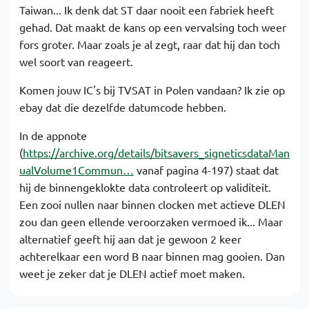
Taiwan... Ik denk dat ST daar nooit een fabriek heeft
gehad. Dat maakt de kans op een vervalsing toch weer
fors groter. Maar zoals je al zegt, raar dat hij dan toch
wel soort van reageert.
Komen jouw IC's bij TVSAT in Polen vandaan? Ik zie op
ebay dat die dezelfde datumcode hebben.
In de appnote
(
https://archive.org/details/bitsavers_signeticsdataMan
ualVolume1Commun…
vanaf pagina 4-197) staat dat
hij de binnengeklokte data controleert op validiteit.
Een zooi nullen naar binnen clocken met actieve DLEN
zou dan geen ellende veroorzaken vermoed ik... Maar
alternatief geeft hij aan dat je gewoon 2 keer
achterelkaar een word B naar binnen mag gooien. Dan
weet je zeker dat je DLEN actief moet maken.