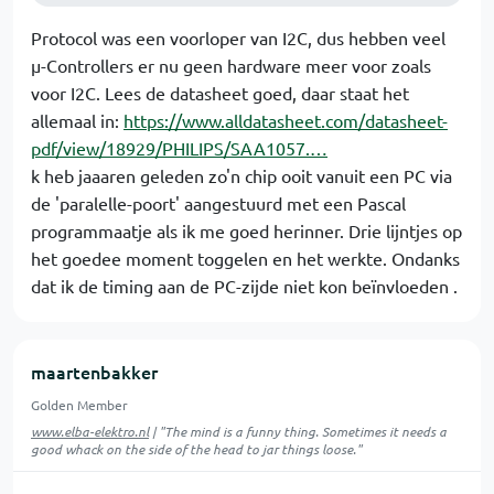
Protocol was een voorloper van I2C, dus hebben veel
µ-Controllers er nu geen hardware meer voor zoals
voor I2C. Lees de datasheet goed, daar staat het
allemaal in:
https://www.alldatasheet.com/datasheet-
pdf/view/18929/PHILIPS/SAA1057.…
k heb jaaaren geleden zo'n chip ooit vanuit een PC via
de 'paralelle-poort' aangestuurd met een Pascal
programmaatje als ik me goed herinner. Drie lijntjes op
het goedee moment toggelen en het werkte. Ondanks
dat ik de timing aan de PC-zijde niet kon beïnvloeden .
maartenbakker
Golden Member
www.elba-elektro.nl
| "The mind is a funny thing. Sometimes it needs a
good whack on the side of the head to jar things loose."