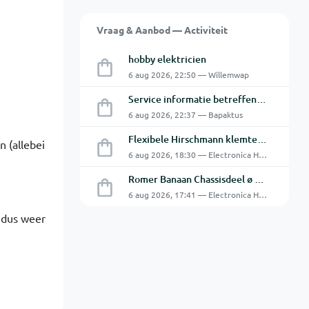
Vraag & Aanbod — Activiteit
hobby elektricien
6 aug 2026, 22:50 — Willemwap
Service informatie betreffende een GFC-8010 van GW
6 aug 2026, 22:37 — Bapaktus
Flexibele Hirschmann klemtestpen met tweedelige klem.
 (allebei
6 aug 2026, 18:30 — Electronica Hobbyist
Romer Banaan Chassisdeel ø 4 mm 16Amp
6 aug 2026, 17:41 — Electronica Hobbyist
t dus weer