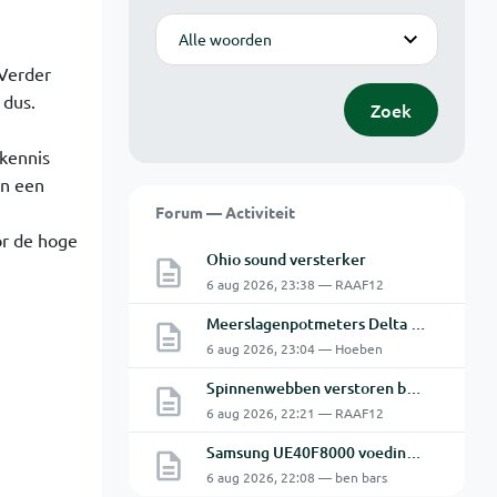
Modus
Verder
 dus.
Zoek
kennis
en een
Forum — Activiteit
or de hoge
Ohio sound versterker
6 aug 2026, 23:38 — RAAF12
Meerslagenpotmeters Delta SM45-70D
6 aug 2026, 23:04 — Hoeben
Spinnenwebben verstoren beeld bewakingscamera's
6 aug 2026, 22:21 — RAAF12
Samsung UE40F8000 voeding BN44-00635A defect
6 aug 2026, 22:08 — ben bars