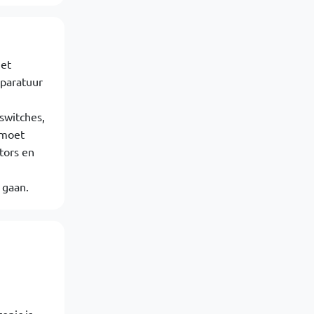
met
pparatuur
switches,
 moet
tors en
 gaan.