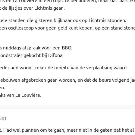
s en La Louvière in één topic te behandelen, maar dat laatste t
e lijstjes over Lichtmis gaan.
ele standen die gisteren blijkbaar ook op Lichtmis stonden.
 een oscilloscoop voor geen geld kunt kopen, op een stand ston
 's middags afspraak voor een BBQ.
ndstraler gekocht bij Difona.
Nederland woont zeker de moeite van de verplaatsing waard.
gebouwen afgebroken gaan worden, en dat de beurs volgend ja
en.
nks van La Louvière.
4:01
. Had wel plannen om te gaan, maar niet in de gaten dat het al 