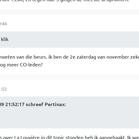
9:44
klik
 geweten van die beurs. ik ben de 2e zaterdag van november zek
nog meer CO-leden?
1:52
9 21:52:17 schreef Pertinax
:
over La Louvière in dit topic stonden heb ik aangehaakt. Ik was