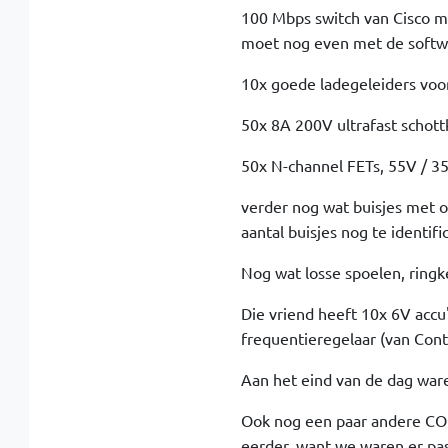
100 Mbps switch van Cisco me
moet nog even met de softwa
10x goede ladegeleiders voo
50x 8A 200V ultrafast schott
50x N-channel FETs, 55V / 
verder nog wat buisjes met op
aantal buisjes nog te identif
Nog wat losse spoelen, ringke
Die vriend heeft 10x 6V accu
frequentieregelaar (van Contr
Aan het eind van de dag waren
Ook nog een paar andere CO'
eerder, want we waren er pa