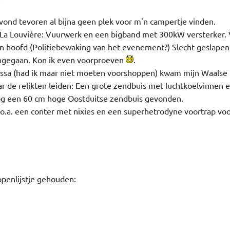
.
avond tevoren al bijna geen plek voor m'n campertje vinden.
La Louvière: Vuurwerk en een bigband met 300kW versterker. 
'n hoofd (Politiebewaking van het evenement?) Slecht geslapen
ngegaan. Kon ik even voorproeven
.
kassa (had ik maar niet moeten voorshoppen) kwam mijn Waalse 
aar de relikten leiden: Een grote zendbuis met luchtkoelvinnen 
og een 60 cm hoge Oostduitse zendbuis gevonden.
o.a. een conter met nixies en een superhetrodyne voortrap vo
penlijstje gehouden: