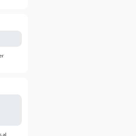
er
 al