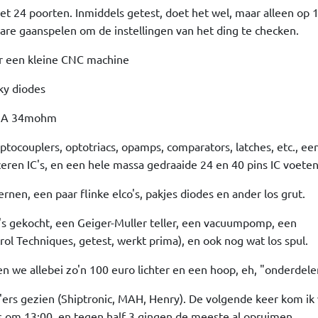
t 24 poorten. Inmiddels getest, doet het wel, maar alleen op 
re gaanspelen om de instellingen van het ding te checken.
r een kleine CNC machine
ky diodes
35A 34mohm
tocouplers, optotriacs, opamps, comparators, latches, etc., een
iceren IC's, en een hele massa gedraaide 24 en 40 pins IC voeten
rnen, een paar flinke elco's, pakjes diodes en ander los grut.
's gekocht, een Geiger-Muller teller, een vacuumpomp, een
ol Techniques, getest, werkt prima), en ook nog wat los spul.
 we allebei zo'n 100 euro lichter en een hoop, eh, "onderdelen
ers gezien (Shiptronic, MAH, Henry). De volgende keer kom ik
s om 13:00, en tegen half 3 gingen de meeste al opruimen.