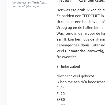
(Net als mijn Kwantum tasje)
handhaven van
"orde"
kost
daarom altijd energie.
Het was erg druk. Ik kon de 
Ze hadden een "FEESTJE" in 
cirkelde er een heli boven m
Vroeg op en de hallen binne
Wachtend in de rij voor de 
aan. Ik kon hem dus gelijk n
geheugenbeeldbuis. Later n
Veel HP materiaal aanwezig, 
frekwenties.
3 flinke zalen!
Niet echt veel gekocht
Ik heb me aan m'n boodschap
EL84
EL90
EF80