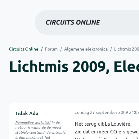
Circuits Online
Forum
Algemene elektronica
Lichtmis 200
Lichtmis 2009, Ele
zondag 27 september 2009 21:0
Tidak Ada
Rommelige werkplek?
In de
Net terug uit La Louvière.
natuur is
wanorde
de meest
Zie dat er meer CO-ers gewee
stabiele toestand; de entropie
is dan maximaal. Het