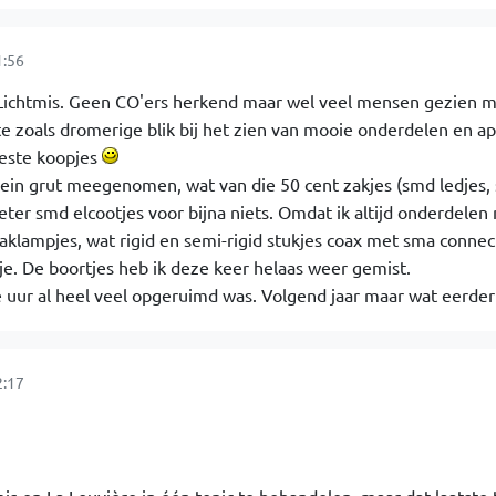
1:56
Lichtmis. Geen CO'ers herkend maar wel veel mensen gezien 
 zoals dromerige blik bij het zien van mooie onderdelen en a
beste koopjes
ein grut meegenomen, wat van die 50 cent zakjes (smd ledjes, 
eter smd elcootjes voor bijna niets. Omdat ik altijd onderdelen
zaklampjes, wat rigid en semi-rigid stukjes coax met sma connec
je. De boortjes heb ik deze keer helaas weer gemist.
e uur al heel veel opgeruimd was. Volgend jaar maar wat eerder
2:17