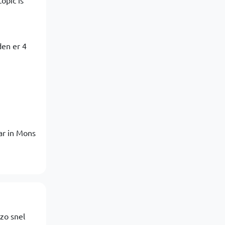
opic is
den er 4
ar in Mons
zo snel