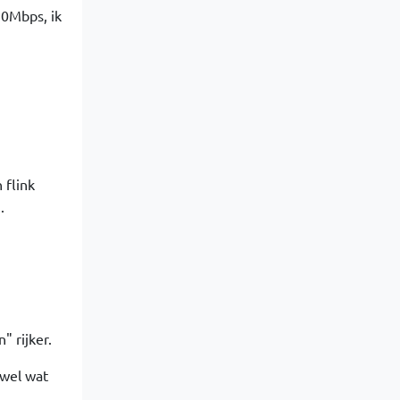
10Mbps, ik
 flink
.
" rijker.
 wel wat