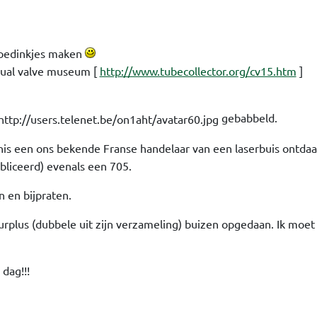
 voedinkjes maken
tual valve museum [
http://www.tubecollector.org/cv15.htm
]
gebabbeld.
is een ons bekende Franse handelaar van een laserbuis ontdaan
bliceerd) evenals een 705.
 en bijpraten.
urplus (dubbele uit zijn verzameling) buizen opgedaan. Ik moe
dag!!!