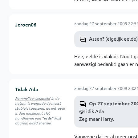
zondag 27 september 2009 22:5
Jeroen06
Assen? (eigelijk eelde) 
Hee, eelde is vlakbij. Nooit
aanwezig! bedankt! gaan er 
zondag 27 september 2009 23:2
Tidak Ada
Rommelige werkplek?
In de
Op 27 september 200
natuur is
wanorde
de meest
stabiele toestand; de entropie
@Tidik Ada
is dan maximaal. Het
handhaven van
"orde"
kost
Zeg maar Harry.
daarom altijd energie.
Vanwege dat er al meer posts 