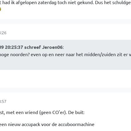
 had ik afgelopen zaterdag toch niet gekund. Dus het schuldgev
3:26
9 20:25:37 schreef Jeroen06
:
 hoge noorden? even op en neer naar het midden/zuiden zit er v
8:57
st, met een vriend (geen CO'er). De buit:
een nieuw accupack voor de accuboormachine