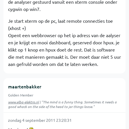
de analyser gestuurd vanuit een xterm console onder
cygwin op win7.
Je start xterm op de pc, laat remote connecties toe
(xhost +)
Opent een webbrowser op het ip adress van de aalyser
en je krijgt en mooi dashboard, geserved door hpux. je
klikt op 1 knop en hpux doet de rest. Dat is software
die met manieren gemaakt is. Der moet daar niet 5 uur
aan gefruld worden om dat te laten werken.
maartenbakker
Golden Member
www.elba-elektro.nl
| "The mind is a funny thing. Sometimes it needs a
good whack on the side of the head to jar things loose."
zondag 4 september 2011 23:20:31