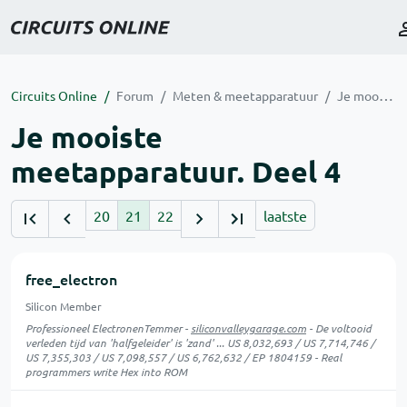
Circuits Online
Forum
Meten & meetapparatuur
Je mooiste meetapparatuur. Deel 4
Je mooiste
meetapparatuur. Deel 4
20
21
22
laatste
free_electron
Silicon Member
Professioneel ElectronenTemmer -
siliconvalleygarage.com
- De voltooid
verleden tijd van 'halfgeleider' is 'zand' ... US 8,032,693 / US 7,714,746 /
US 7,355,303 / US 7,098,557 / US 6,762,632 / EP 1804159 - Real
programmers write Hex into ROM