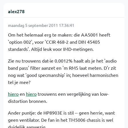
alex278
maandag 5 september 2011 17:36:41
Om het helemaal erg te maken: die AA5001 heeft
'option 002', voor 'CCIR 468-2 and DIN 45405
standards'. Altijd leuk voor IMD-metingen.
Zie nu trouwens dat-ie 0.0012% haalt als je het 'audio
band pass' filter aanzet en 'm RMS laat meten. D'r zit
nog wat 'good specmanship' in; hoeveel harmonischen
tel je mee?
hiero
en
hiero
trouwens een vergelijking van low-
distortion bronnen.
Ander puntje: de HP8903E is stil -- geen herrie, want
geen ventilator. De fan in het TM5006 chassis is wel
duidelijk aanwezig.