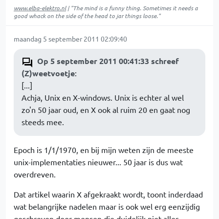
www.elba-elektro.nl
| "The mind is a funny thing. Sometimes it needs a
good whack on the side of the head to jar things loose."
maandag 5 september 2011 02:09:40
Op 5 september 2011 00:41:33 schreef
(Z)weetvoetje
:
[...]
Achja, Unix en X-windows. Unix is echter al wel
zo'n 50 jaar oud, en X ook al ruim 20 en gaat nog
steeds mee.
Epoch is 1/1/1970, en bij mijn weten zijn de meeste
unix-implementaties nieuwer... 50 jaar is dus wat
overdreven.
Dat artikel waarin X afgekraakt wordt, toont inderdaad
wat belangrijke nadelen maar is ook wel erg eenzijdig
geschreven door mensen die duidelijk niet alles