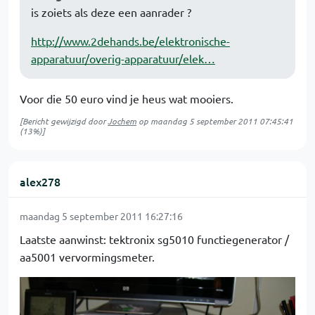
is zoiets als deze een aanrader ?
http://www.2dehands.be/elektronische-
apparatuur/overig-apparatuur/elek…
Voor die 50 euro vind je heus wat mooiers.
[Bericht gewijzigd door
Jochem
op
maandag 5 september 2011 07:45:41
(13%)]
alex278
maandag 5 september 2011 16:27:16
Laatste aanwinst: tektronix sg5010 functiegenerator /
aa5001 vervormingsmeter.