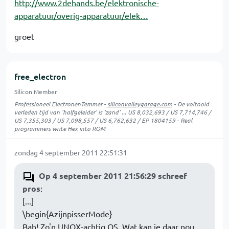
http://www.2dehands.be/elektronische-
apparatuur/overig-apparatuur/elek…
groet
free_electron
Silicon Member
Professioneel ElectronenTemmer -
siliconvalleygarage.com
- De voltooid
verleden tijd van 'halfgeleider' is 'zand' ... US 8,032,693 / US 7,714,746 /
US 7,355,303 / US 7,098,557 / US 6,762,632 / EP 1804159 - Real
programmers write Hex into ROM
zondag 4 september 2011 22:51:31
Op 4 september 2011 21:56:29 schreef
pros
:
[...]
\begin{AzijnpisserMode}
Bah! Zo'n UNOX-achtig OS. Wat kan je daar nou