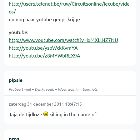
http://users.telenet.be/ruw/Circuitsonline/lecube/vide
os/
nu nog naar yotube geupt krijge
youtube:
http://www.youtube.com/watch?v=IxMXLlNZ7NU
http://youtu.be/yspWckKvmYA
http://youtu.be/z8MYWbREX9A
pipsie
Probeert veel + Denkt vaak + Weet weinig = Leert iets
zaterdag 31 december 2011 18:47:15
Jaja de tijdloze
killing in the name of
pros