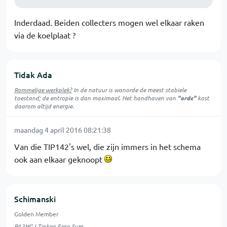
Inderdaad. Beiden collecters mogen wel elkaar raken
via de koelplaat ?
Tidak Ada
Rommelige werkplek?
In de natuur is
wanorde
de meest stabiele
toestand; de entropie is dan maximaal. Het handhaven van
"orde"
kost
daarom altijd energie.
maandag 4 april 2016 08:21:38
Van die TIP142's wel, die zijn immers in het schema
ook aan elkaar geknoopt
Schimanski
Golden Member
PA2HGJ
Tinkeo Ergo Sum