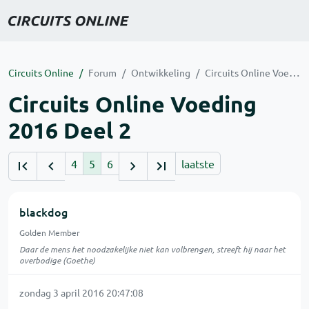
Circuits Online
Forum
Ontwikkeling
Circuits Online Voeding 2016 Deel 2
Circuits Online Voeding
2016 Deel 2
4
5
6
laatste
blackdog
Golden Member
Daar de mens het noodzakelijke niet kan volbrengen, streeft hij naar het
overbodige (Goethe)
zondag 3 april 2016 20:47:08