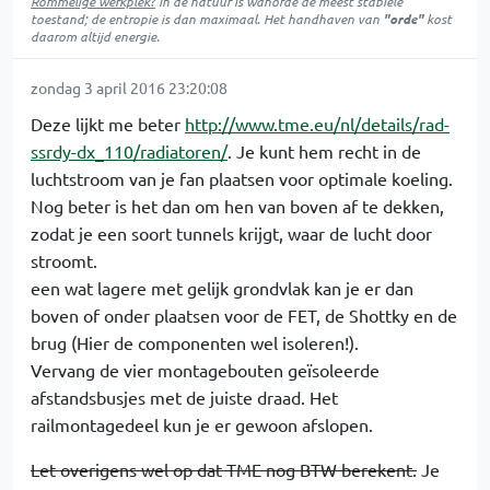
Rommelige werkplek?
In de natuur is
wanorde
de meest stabiele
toestand; de entropie is dan maximaal. Het handhaven van
"orde"
kost
daarom altijd energie.
zondag 3 april 2016 23:20:08
Deze lijkt me beter
http://www.tme.eu/nl/details/rad-
ssrdy-dx_110/radiatoren/
. Je kunt hem recht in de
luchtstroom van je fan plaatsen voor optimale koeling.
Nog beter is het dan om hen van boven af te dekken,
zodat je een soort tunnels krijgt, waar de lucht door
stroomt.
een wat lagere met gelijk grondvlak kan je er dan
boven of onder plaatsen voor de FET, de Shottky en de
brug (Hier de componenten wel isoleren!).
Vervang de vier montagebouten geïsoleerde
afstandsbusjes met de juiste draad. Het
railmontagedeel kun je er gewoon afslopen.
Let overigens wel op dat TME nog BTW berekent.
Je