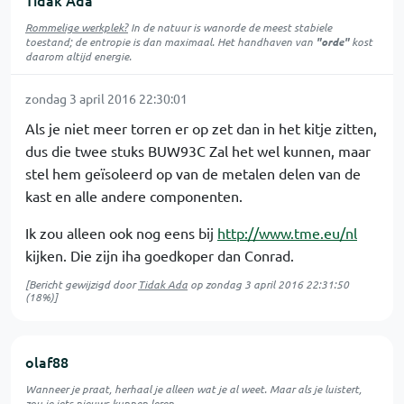
Rommelige werkplek?
In de natuur is
wanorde
de meest stabiele
toestand; de entropie is dan maximaal. Het handhaven van
"orde"
kost
daarom altijd energie.
zondag 3 april 2016 22:30:01
Als je niet meer torren er op zet dan in het kitje zitten,
dus die twee stuks BUW93C Zal het wel kunnen, maar
stel hem geïsoleerd op van de metalen delen van de
kast en alle andere componenten.
Ik zou alleen ook nog eens bij
http://www.tme.eu/nl
kijken. Die zijn iha goedkoper dan Conrad.
[Bericht gewijzigd door
Tidak Ada
op
zondag 3 april 2016 22:31:50
(18%)]
olaf88
Wanneer je praat, herhaal je alleen wat je al weet. Maar als je luistert,
zou je iets nieuws kunnen leren.