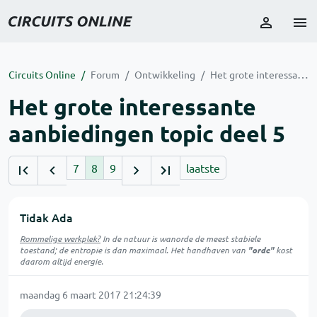
Circuits Online
Forum
Ontwikkeling
Het grote interessante aanbiedingen topic deel 5
Het grote interessante
aanbiedingen topic deel 5
7
8
9
laatste
Tidak Ada
Rommelige werkplek?
In de natuur is
wanorde
de meest stabiele
toestand; de entropie is dan maximaal. Het handhaven van
"orde"
kost
daarom altijd energie.
maandag 6 maart 2017 21:24:39