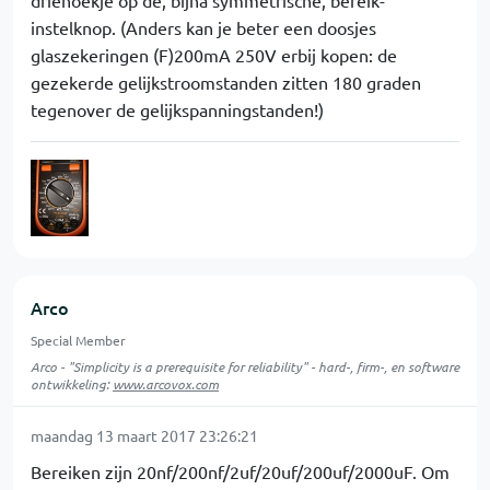
driehoekje op de, bijna symmetrische, bereik-
instelknop. (Anders kan je beter een doosjes
glaszekeringen (F)200mA 250V erbij kopen: de
gezekerde gelijkstroomstanden zitten 180 graden
tegenover de gelijkspanningstanden!)
Arco
Special Member
Arco - "Simplicity is a prerequisite for reliability" - hard-, firm-, en software
ontwikkeling:
www.arcovox.com
maandag 13 maart 2017 23:26:21
Bereiken zijn 20nf/200nf/2uf/20uf/200uf/2000uF. Om