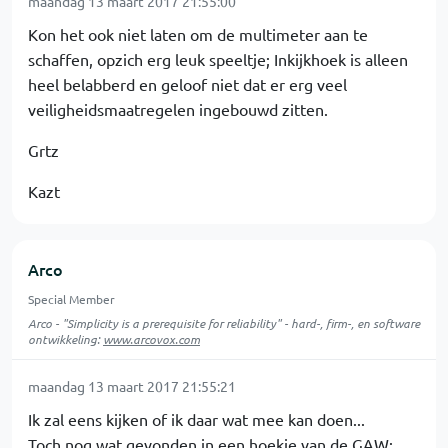
maandag 13 maart 2017 21:55:00
Kon het ook niet laten om de multimeter aan te
schaffen, opzich erg leuk speeltje; Inkijkhoek is alleen
heel belabberd en geloof niet dat er erg veel
veiligheidsmaatregelen ingebouwd zitten.
Grtz
Kazt
Arco
Special Member
Arco - "Simplicity is a prerequisite for reliability" - hard-, firm-, en software
ontwikkeling:
www.arcovox.com
maandag 13 maart 2017 21:55:21
Ik zal eens kijken of ik daar wat mee kan doen...
Toch nog wat gevonden in een hoekje van de GAW: