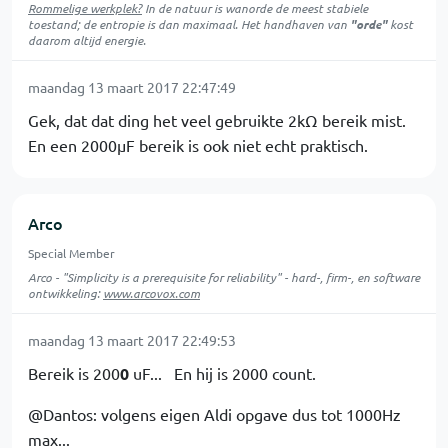
Rommelige werkplek?
In de natuur is
wanorde
de meest stabiele
toestand; de entropie is dan maximaal. Het handhaven van
"orde"
kost
daarom altijd energie.
maandag 13 maart 2017 22:47:49
Gek, dat dat ding het veel gebruikte 2kΩ bereik mist.
En een 2000µF bereik is ook niet echt praktisch.
Arco
Special Member
Arco - "Simplicity is a prerequisite for reliability" - hard-, firm-, en software
ontwikkeling:
www.arcovox.com
maandag 13 maart 2017 22:49:53
Bereik is 200
0
uF... En hij is 2000 count.
@Dantos: volgens eigen Aldi opgave dus tot 1000Hz
max...