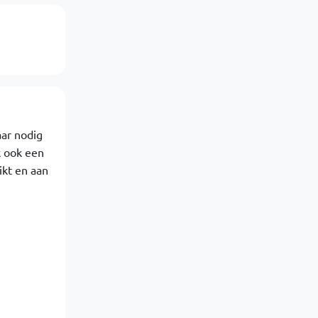
aar nodig
k ook een
ikt en aan