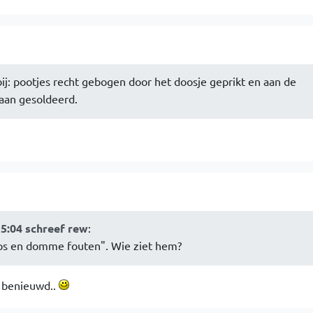
ij: pootjes recht gebogen door het doosje geprikt en aan de
 aan gesoldeerd.
55:04 schreef rew
:
ips en domme fouten". Wie ziet hem?
l benieuwd..