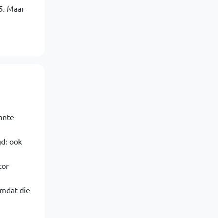
5. Maar
ante
d: ook
tor
omdat die