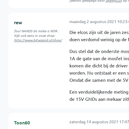
[Bericht gewijzigd door
SparkyGSX
op
maandag 2 augustus 2021 10:23:
rew
four NANDS do make a NOR .
Die elcos zijn uit de jaren 
Kijk ook eens in onze shop:
doen verdomd weinig op de f
http://www.bitwizard.nl/shop/
Dus stel dat de onderste mosf
1A de gate van de mosfet inst
komen die dicht bij de driver
worden. Nu ontstaat er een s
Omdat die samen met de 5V vo
Een verduidelijkende meting
de 15V GNDs aan mekaar zitt
zaterdag 14 augustus 2021 17:47
Toon60