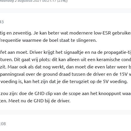
maandag 2 augustus 2021 00:21:17
(23%)]
43
zestig en zeventig. Je kan beter wat modernere low-ESR gebruik
requentie waarmee de boel staat te slingeren.
et aan moet. Driver krijgt het signaaltje en na de propagatie-ti
uren. Dit gaat vrij plots: dit kan alleen uit een keramische con
 zit. Maar ook als dat nog werkt, dan moet die even later weer 
panningsval over de ground draad tussen de driver en de 15V 
eding is, kan het zijn dat je die terugziet op de 5V voeding.
 zou zijn: doe de GND clip van de scope aan het knooppunt waa
en. Meet nu de GND bij de driver.
:08