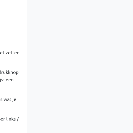
et zetten.
 drukknop
jv. een
s wat je
r links /