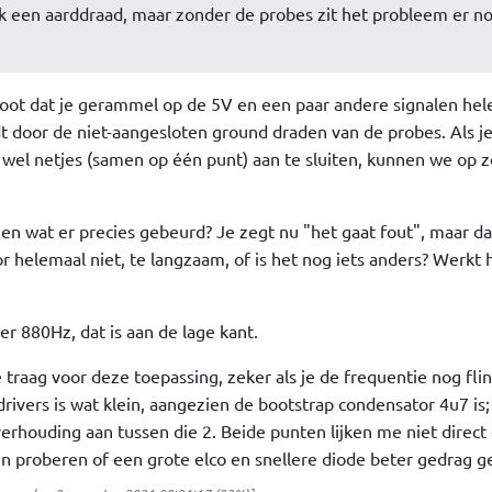
lk een aarddraad, maar zonder de probes zit het probleem er n
root dat je gerammel op de 5V en een paar andere signalen hel
t door de niet-aangesloten ground draden van de probes. Als je
e wel netjes (samen op één punt) aan te sluiten, kunnen we op 
ggen wat er precies gebeurd? Je zegt nu "het gaat fout", maar d
r helemaal niet, te langzaam, of is het nog iets anders? Werkt 
r 880Hz, dat is aan de lage kant.
 traag voor deze toepassing, zeker als je de frequentie nog fli
rivers is wat klein, aangezien de bootstrap condensator 4u7 is;
erhouding aan tussen die 2. Beide punten lijken me niet direct
 proberen of een grote elco en snellere diode beter gedrag g