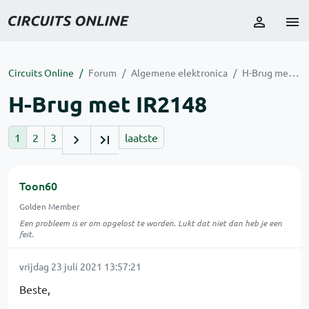
Circuits Online
Forum
Algemene elektronica
H-Brug met IR2148
H-Brug met IR2148
1
2
3
laatste
Toon60
Golden Member
Een probleem is er om opgelost te worden. Lukt dat niet dan heb je een
feit.
vrijdag 23 juli 2021 13:57:21
Beste,