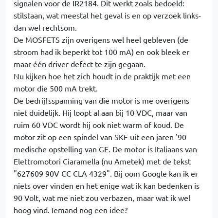
signalen voor de IR2184. Dit werkt zoals bedoeld:
stilstaan, wat meestal het geval is en op verzoek links-
dan wel rechtsom.
De MOSFETS zijn overigens wel heel gebleven (de
stroom had ik beperkt tot 100 mA) en ook bleek er
maar één driver defect te zijn gegaan.
Nu kijken hoe het zich houdt in de praktijk met een
motor die 500 mA trekt.
De bedrijfsspanning van die motor is me overigens
niet duidelijk. Hij loopt al aan bij 10 VDC, maar van
ruim 60 VDC wordt hij ook niet warm of koud. De
motor zit op een spindel van SKF uit een jaren '90
medische opstelling van GE. De motor is Italiaans van
Elettromotori Ciaramella (nu Ametek) met de tekst
"627609 90V CC CLA 4329". Bij oom Google kan ik er
niets over vinden en het enige wat ik kan bedenken is
90 Volt, wat me niet zou verbazen, maar wat ik wel
hoog vind. Iemand nog een idee?