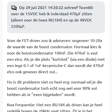
Op 29 juli 2021 14:20:22 schreef Toon60
:
over de 15VDC heb ik inderdaad 470µF zitten
(alleen voor de twee IR2184) en op de 48VDC
2200µF.
Voor de FET-driver zou ik adviseren: ongeveer 10-20x
de waarde van de boost condensator. Normaal kies ik
voor de boostcondensator 100nF. Die 470uF is vast
een elco. Als je die plots "kortsluit" (via een diode) met
een lege 0.1 of 1uF keramische-C dan wordt die 470uF
elco ook gewoon direct nul...
Nu is dit probleem niet zo heel erg: normaal wil je die
boost condensator toch echt nog wel voor 90% vol
hebben als ie "even bijgeladen" wordt.
Kwa frequentie: Met een IR2184 als driver kan je heel
redelijk boven de 20kHz gaat zitten. Zit je in het