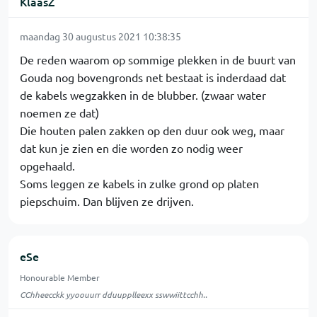
KlaasZ
maandag 30 augustus 2021 10:38:35
De reden waarom op sommige plekken in de buurt van
Gouda nog bovengronds net bestaat is inderdaad dat
de kabels wegzakken in de blubber. (zwaar water
noemen ze dat)
Die houten palen zakken op den duur ook weg, maar
dat kun je zien en die worden zo nodig weer
opgehaald.
Soms leggen ze kabels in zulke grond op platen
piepschuim. Dan blijven ze drijven.
eSe
Honourable Member
CChheecckk yyoouurr dduupplleexx sswwiittcchh..