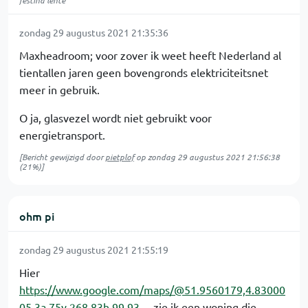
festina lente
zondag 29 augustus 2021 21:35:36
Maxheadroom; voor zover ik weet heeft Nederland al
tientallen jaren geen bovengronds elektriciteitsnet
meer in gebruik.
O ja, glasvezel wordt niet gebruikt voor
energietransport.
[Bericht gewijzigd door
pietplof
op
zondag 29 augustus 2021 21:56:38
(21%)]
ohm pi
zondag 29 augustus 2021 21:55:19
Hier
https://www.google.com/maps/@51.9560179,4.83000
05,3a,75y,268.83h,99.93…
zie ik een woning die