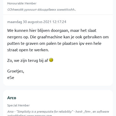
Honourable Member
CChheecckk yyoouurr dduupplleexx sswwiittcchh..
maandag 30 augustus 2021 12:17:24
We kunnen hier blijven doorgaan, maar het slaat
nergens op. Die graafmachine kan je ook gebruiken om
putten te graven om palen te plaatsen ipv een hele
straat open te werken.
Zo, we zijn terug bij af
Groetjes,
eSe
Arco
Special Member
Arco - "Simplicity is a prerequisite for reliability" - hard-, firm-, en software
ontwikkeling:
www.arcovox.com