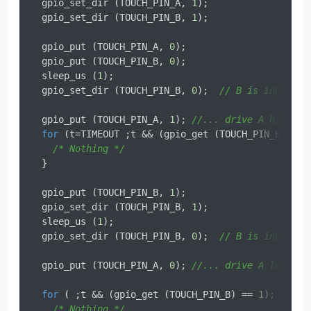
  gpio_set_dir (TOUCH_PIN_A, 
1
);

  gpio_set_dir (TOUCH_PIN_B, 
1
);

  gpio_put (TOUCH_PIN_A, 
0
);

  gpio_put (TOUCH_PIN_B, 
0
);

  sleep_us (
1
);

  gpio_set_dir (TOUCH_PIN_B, 
0
);  
// B is input. 
  gpio_put (TOUCH_PIN_A, 
1
); 
//... drive A high. 
for
 (t=TIMEOUT ;t && (gpio_get (TOUCH_PIN_B) == 
/* Nothing */
  }

  gpio_put (TOUCH_PIN_B, 
1
);

  gpio_set_dir (TOUCH_PIN_B, 
1
);

  sleep_us (
1
);

  gpio_set_dir (TOUCH_PIN_B, 
0
);  
// B is input. 
  gpio_put (TOUCH_PIN_A, 
0
); 
//... drive A low. 
for
 ( ;t && (gpio_get (TOUCH_PIN_B) == 
1
); t--) 
/* Nothing */