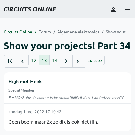
Circuits Online
Forum
Algemene elektronica
Show your projects! Part 34
Show your projects! Part 34
12
13
14
laatste
High met Henk
Special Member
E = MC^2, dus de magnetische compatibiliteit doet kwadratisch mee???
zondag 1 mei 2022 17:10:42
Geen boem,maar 2x zo dik is ook niet fijn..