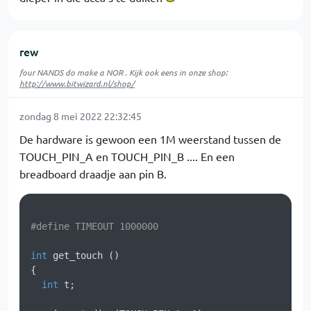
rew
four NANDS do make a NOR . Kijk ook eens in onze shop:
http://www.bitwizard.nl/shop/
zondag 8 mei 2022 22:32:45
De hardware is gewoon een 1M weerstand tussen de
TOUCH_PIN_A en TOUCH_PIN_B .... En een
breadboard draadje aan pin B.
#
define
 TIMEOUT 1000000
int
get_touch
()
{

int
 t;
