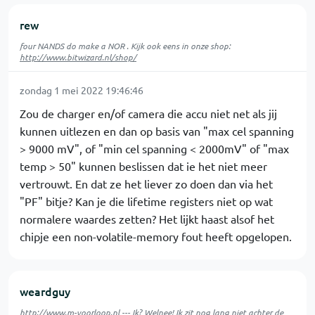
rew
four NANDS do make a NOR . Kijk ook eens in onze shop:
http://www.bitwizard.nl/shop/
zondag 1 mei 2022 19:46:46
Zou de charger en/of camera die accu niet net als jij
kunnen uitlezen en dan op basis van "max cel spanning
> 9000 mV", of "min cel spanning < 2000mV" of "max
temp > 50" kunnen beslissen dat ie het niet meer
vertrouwt. En dat ze het liever zo doen dan via het
"PF" bitje? Kan je die lifetime registers niet op wat
normalere waardes zetten? Het lijkt haast alsof het
chipje een non-volatile-memory fout heeft opgelopen.
weardguy
http://www.m-voorloop.nl
--- Ik? Welnee! Ik zit nog lang niet achter de