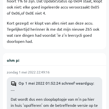
hoort 1% te zijn. Dat UpdateStatus op 0x04 staat, klopt
ook niet: elke goed ingeleerde accu veroorzaakt 0x05
of 0x06,of 0x0E niet 4.
Kort gezegd: er klopt van alles niet aan deze accu.
Tegelijkertijd herinner ik me dat mijn nieuwe Z65 ook
wat rare dingen had voordat 'ie z'n leercycli goed
doorlopen had.
ohm pi
zondag 1 mei 2022 22:49:16
Op 1 mei 2022 01:52:24 schreef weardguy
:
....
Dat wordt dus een slooplaptopje van m'n pa hier
in huis 'opofferen' om de betreffende versie op te