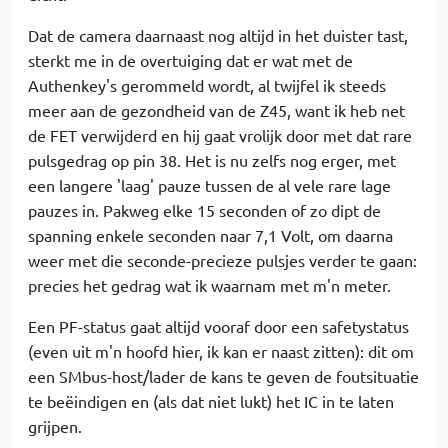
Dat de camera daarnaast nog altijd in het duister tast,
sterkt me in de overtuiging dat er wat met de
Authenkey's gerommeld wordt, al twijfel ik steeds
meer aan de gezondheid van de Z45, want ik heb net
de FET verwijderd en hij gaat vrolijk door met dat rare
pulsgedrag op pin 38. Het is nu zelfs nog erger, met
een langere 'laag' pauze tussen de al vele rare lage
pauzes in. Pakweg elke 15 seconden of zo dipt de
spanning enkele seconden naar 7,1 Volt, om daarna
weer met die seconde-precieze pulsjes verder te gaan:
precies het gedrag wat ik waarnam met m'n meter.
Een PF-status gaat altijd vooraf door een safetystatus
(even uit m'n hoofd hier, ik kan er naast zitten): dit om
een SMbus-host/lader de kans te geven de foutsituatie
te beëindigen en (als dat niet lukt) het IC in te laten
grijpen.