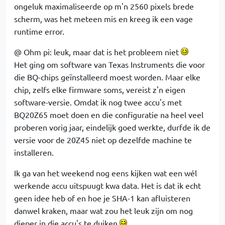
ongeluk maximaliseerde op m'n 2560 pixels brede
scherm, was het meteen mis en kreeg ik een vage
runtime error.
@ Ohm pi: leuk, maar dat is het probleem niet
Het ging om software van Texas Instruments die voor
die BQ-chips geïnstalleerd moest worden. Maar elke
chip, zelfs elke firmware soms, vereist z'n eigen
software-versie. Omdat ik nog twee accu's met
BQ20Z65 moet doen en die configuratie na heel veel
proberen vorig jaar, eindelijk goed werkte, durfde ik de
versie voor de 20Z45 niet op dezelfde machine te
installeren.
Ik ga van het weekend nog eens kijken wat een wél
werkende accu uitspuugt kwa data. Het is dat ik echt
geen idee heb of en hoe je SHA-1 kan afluisteren
danwel kraken, maar wat zou het leuk zijn om nog
dieper in die accu's te duiken