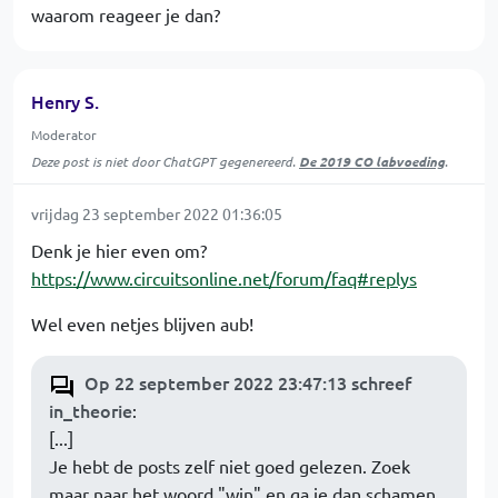
waarom reageer je dan?
Henry S.
Moderator
Deze post is niet door ChatGPT gegenereerd.
De 2019 CO labvoeding
.
vrijdag 23 september 2022 01:36:05
Denk je hier even om?
https://www.circuitsonline.net/forum/faq#replys
Wel even netjes blijven aub!
Op 22 september 2022 23:47:13 schreef
in_theorie
:
[...]
Je hebt de posts zelf niet goed gelezen. Zoek
maar naar het woord "win" en ga je dan schamen.