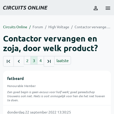
Circuits Online
Forum
High Voltage
Contactor vervangen en zoja, door welk product?
Contactor vervangen en
zoja, door welk product?
2
3
4
laatste
fatbeard
Honourable Member
Een goed begin is geen excuus voor half werk; goed gereedschap
trouwens ook niet. Niets is ooit onmogelijk voor hen die het niet hoeven
te doen.
donderdag 22 september 2022 13:30:25