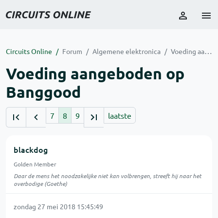
Circuits Online
Forum
Algemene elektronica
Voeding aangeboden op Banggood
Voeding aangeboden op
Banggood
7
8
9
laatste
blackdog
Golden Member
Daar de mens het noodzakelijke niet kan volbrengen, streeft hij naar het
overbodige (Goethe)
zondag 27 mei 2018 15:45:49