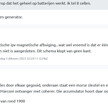
rop dat het geheel op batterijen werkt. Ik tel 8 cellen.
een generator.
atische ipv magnetische afbuiging...wat wel vreemd is dat er één
n niet is aangesloten. Dit schema klopt van geen kant.
dag 5 februari 2023 22:20:11
(22%)]
les door elkaar gegooid, onderaan staat een morse sleutel en 
arconi ontvanger met coherer. Die accumulator hoort daar ook
 van rond 1900