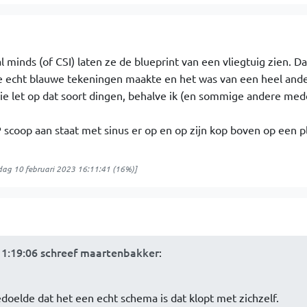
l minds (of CSI) laten ze de blueprint van een vliegtuig zien. Da
ze echt blauwe tekeningen maakte en het was van een heel ande
ie let op dat soort dingen, behalve ik (en sommige andere med
P scoop aan staat met sinus er op en op zijn kop boven op een p
jdag 10 februari 2023 16:11:41
(16%)]
11:19:06 schreef maartenbakker
:
doelde dat het een echt schema is dat klopt met zichzelf.