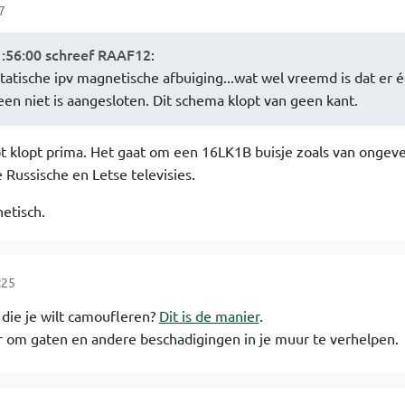
7
1:56:00 schreef RAAF12
:
statische ipv magnetische afbuiging...wat wel vreemd is dat er é
een niet is aangesloten. Dit schema klopt van geen kant.
t klopt prima. Het gaat om een 16LK1B buisje zoals van ongev
 Russische en Letse televisies.
etisch.
:25
 die je wilt camoufleren?
Dit is de manier
.
r om gaten en andere beschadigingen in je muur te verhelpen.