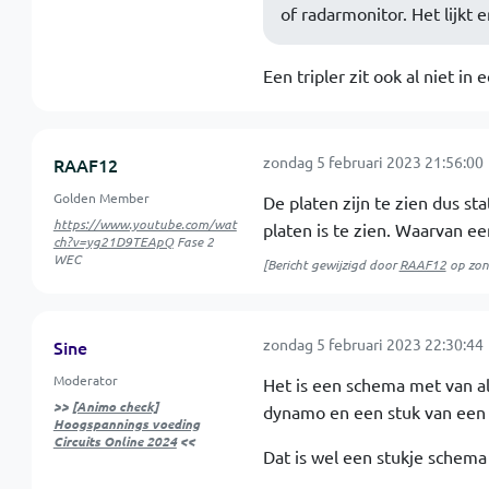
of radarmonitor. Het lijkt e
Een tripler zit ook al niet in 
zondag 5 februari 2023 21:56:00
RAAF12
Golden Member
De platen zijn te zien dus st
https://www.youtube.com/wat
platen is te zien. Waarvan ee
ch?v=yg21D9TEApQ
Fase 2
WEC
[Bericht gewijzigd door
RAAF12
op
zon
zondag 5 februari 2023 22:30:44
Sine
Moderator
Het is een schema met van al
>>
[Animo check]
dynamo en een stuk van een M
Hoogspannings voeding
Circuits Online 2024
<<
Dat is wel een stukje schema