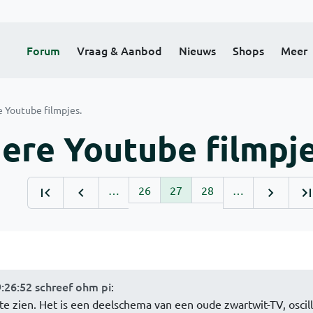
Forum
Vraag & Aanbod
Nieuws
Shops
Meer
e Youtube filmpjes.
dere Youtube filmpje
…
26
27
28
…
:26:52 schreef ohm pi
:
en te zien. Het is een deelschema van een oude zwartwit-TV, osci