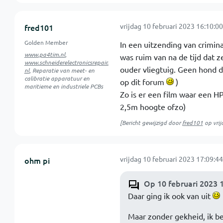
vrijdag 10 februari 2023 16:10:00
fred101
Golden Member
In een uitzending van crimina
www.pa4tim.nl
,
was ruim van na de tijd dat 
www.schneiderelectronicsrepair.
ouder vliegtuig. Geen hond d
nl
, Reparatie van meet- en
calibratie apparatuur en
op dit forum
)
maritieme en industriele PCBs
Zo is er een film waar een H
2,5m hoogte ofzo)
[Bericht gewijzigd door
fred101
op
vri
vrijdag 10 februari 2023 17:09:44
ohm pi
Op 10 februari 2023 
Daar ging ik ook van uit
Maar zonder gekheid, ik be