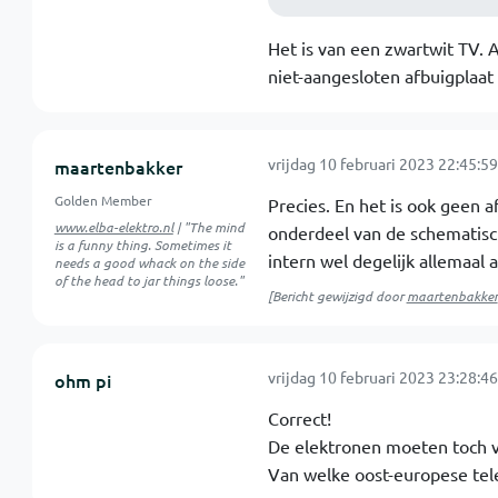
Het is van een zwartwit TV. A
niet-aangesloten afbuigplaat 
vrijdag 10 februari 2023 22:45:59
maartenbakker
Golden Member
Precies. En het is ook geen a
www.elba-elektro.nl
| "The mind
onderdeel van de schematisch
is a funny thing. Sometimes it
intern wel degelijk allemaal
needs a good whack on the side
of the head to jar things loose."
[Bericht gewijzigd door
maartenbakker
vrijdag 10 februari 2023 23:28:46
ohm pi
Correct!
De elektronen moeten toch v
Van welke oost-europese tele