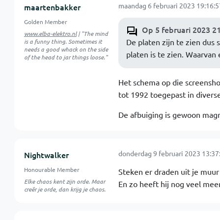
maandag 6 februari 2023 19:16:5
maartenbakker
Golden Member
Op 5 februari 2023 2
www.elba-elektro.nl
| "The mind
De platen zijn te zien dus 
is a funny thing. Sometimes it
needs a good whack on the side
platen is te zien. Waarvan 
of the head to jar things loose."
Het schema op die screensho
tot 1992 toegepast in diverse
De afbuiging is gewoon magn
donderdag 9 februari 2023 13:37
Nightwalker
Honourable Member
Steken er draden uit je muur
Elke chaos kent zijn orde. Maar
En zo heeft hij nog veel mee
creër je orde, dan krijg je chaos.