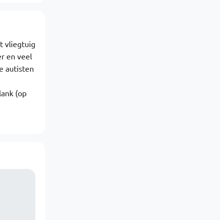
t vliegtuig
r en veel
e autisten
lank (op