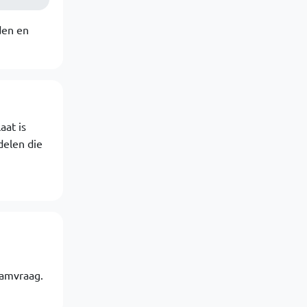
den en
aat is
delen die
hamvraag.