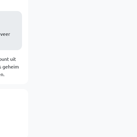
eveer
punt uit
's geheim
n.