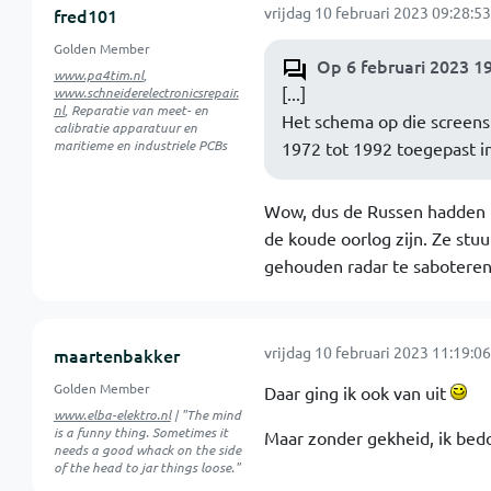
vrijdag 10 februari 2023 09:28:53
fred101
Golden Member
Op 6 februari 2023 1
www.pa4tim.nl
,
[...]
www.schneiderelectronicsrepair.
nl
, Reparatie van meet- en
Het schema op die screens
calibratie apparatuur en
maritieme en industriele PCBs
1972 tot 1992 toegepast in
Wow, dus de Russen hadden in
de koude oorlog zijn. Ze stu
gehouden radar te saboteren
vrijdag 10 februari 2023 11:19:06
maartenbakker
Golden Member
Daar ging ik ook van uit
www.elba-elektro.nl
| "The mind
is a funny thing. Sometimes it
Maar zonder gekheid, ik bedo
needs a good whack on the side
of the head to jar things loose."