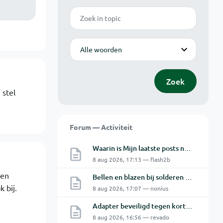
Zoek
Modus
Zoek
 stel
Forum — Activiteit
Waarin is Mijn laatste posts niet Mijn laatste posts ?
8 aug 2026, 17:13 — flash2b
een
Bellen en blazen bij solderen van Chinese PCBs
 bij.
8 aug 2026, 17:07 — nonius
Adapter beveiligd tegen kortsluiting maar toch defect?
8 aug 2026, 16:56 — revado