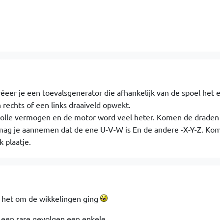
eer je een toevalsgenerator die afhankelijk van de spoel het e
rechts of een links draaiveld opwekt.
 volle vermogen en de motor word veel heter. Komen de draden 
mag je aannemen dat de ene U-V-W is En de andere -X-Y-Z. Komt
 plaatje.
at het om de wikkelingen ging
r een rare gevolgen een enkele