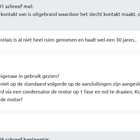
01 schreef mel
:
ontakt van is uitgebrand waardoor het slecht kontakt maakt. da
 relais is al niet heel ruim genomen en haalt wel een 30 jaren..
eigenaar in gebruik gezien?
niet op de standaard volgorde op de aansluitingen zijn aangesl
rd via een condensator de motor op 1 fase en nul te draaien. 
t de motor?
26 schreef benleentje
: