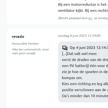
Bij een motorreductor is het a
ventilator kijkt. Bij een rec
[Bericht gewijzigd door
GJ_
op
zondag 
zondag 4 juni 2023 12:19:09
revado
Honourable Member
Op 4 juni 2023 12:14:
Alles kan automatisch, maar
[...]Dat valt wel mee:
niets gaat vanzelf.
eerst de draden van de dr
een 9V batterij) één voor
zie je hoe de spoelen in de
kompas om.
Kies een richting en leg al
positie verschoven aan de 
Da's minder dan 10 minute