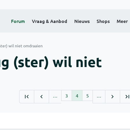
Forum
Vraag & Aanbod
Nieuws
Shops
Meer
ter) wil niet omdraaien
 (ster) wil niet
…
3
4
5
…