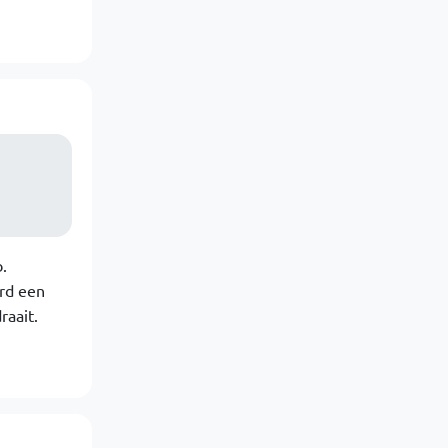
.
rd een
raait.