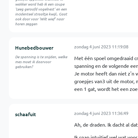
wakker word heb ik een coupe
'Leeg geroofd vogelnest' en een
incidenteel straaltje kwijl.. Gaat
ook door voor 'Wilt wief' naar
horen zeggen
zondag 4 juni 2023 11:19:08
Hunebedbouwer
De spanning is te snijden, welke
Met één spoel omgedraaid cré
mes moet ik daarvoor
spanning en de volgende een 
gebruiken?
Je motor heeft dan niet z'n
groepjes van3 uit de motor, 
een 1 gat, wordt het een zoek
zondag 4 juni 2023 11:36:49
schaafuit
Ah, de draden. Ik dacht al d
Ik snap intuitief wel wat voo