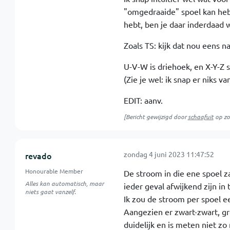
"omgedraaide" spoel kan heb
hebt, ben je daar inderdaad 
Zoals TS: kijk dat nou eens n
U-V-W is driehoek, en X-Y-Z st
(Zie je wel: ik snap er niks van
EDIT: aanv.
[Bericht gewijzigd door
schaafuit
op
zo
zondag 4 juni 2023 11:47:52
revado
Honourable Member
De stroom in die ene spoel za
Alles kan automatisch, maar
ieder geval afwijkend zijn in
niets gaat vanzelf.
Ik zou de stroom per spoel e
Aangezien er zwart-zwart, gro
duidelijk en is meten niet zo 