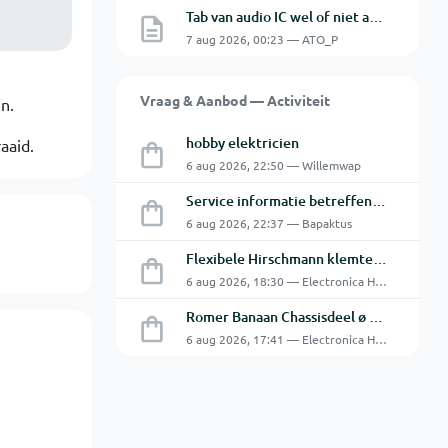
Tab van audio IC wel of niet aan de GND.
7 aug 2026, 00:23 — ATO_P
Vraag & Aanbod — Activiteit
n.
hobby elektricien
aaid.
6 aug 2026, 22:50 — Willemwap
Service informatie betreffende een GFC-8010 van GW
6 aug 2026, 22:37 — Bapaktus
Flexibele Hirschmann klemtestpen met tweedelige klem.
6 aug 2026, 18:30 — Electronica Hobbyist
Romer Banaan Chassisdeel ø 4 mm 16Amp
6 aug 2026, 17:41 — Electronica Hobbyist