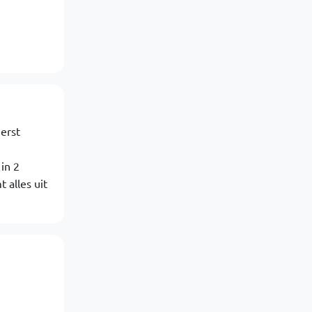
erst
in 2
 alles uit