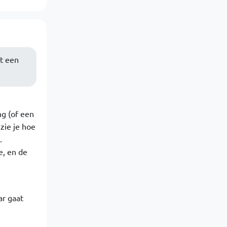
et een
g (of een
zie je hoe
.
e, en de
ar gaat