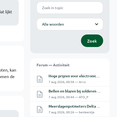
Zoek
t lijkt
Modus
Zoek
Forum — Activiteit
oten, kan
Hoge prijzen voor electronica hobbyisten
Komen de
7 aug 2026, 00:58 — Arco
Bellen en blazen bij solderen van Chinese PCBs
7 aug 2026, 00:44 — ATO_P
Meerslagenpotmeters Delta SM45-70D
7 aug 2026, 00:26 — benleentje