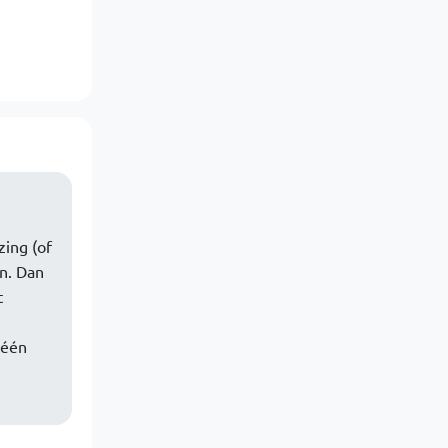
e
ing (of
n. Dan
t
 één