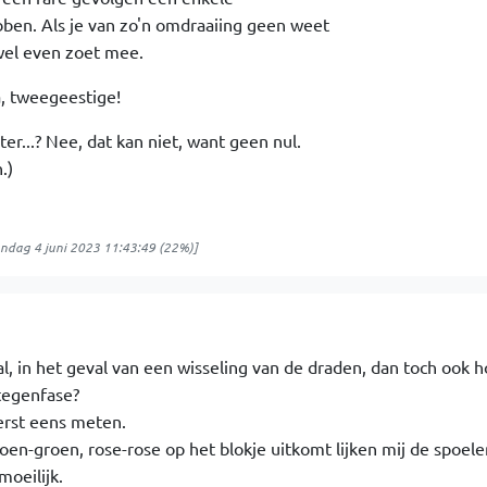
ben. Als je van zo'n omdraaiing geen weet
wel even zoet mee.
a, tweegeestige!
er...? Nee, dat kan niet, want geen nul.
.)
ndag 4 juni 2023 11:43:49
(22%)]
l, in het geval van een wisseling van de draden, dan toch ook ho
 tegenfase?
erst eens meten.
en-groen, rose-rose op het blokje uitkomt lijken mij de spoele
moeilijk.