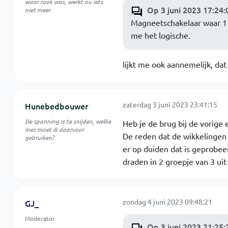
waar rook was, werkt nu iets
Op 3 juni 2023 17:24:
niet meer
Magneetschakelaar waar 1 k
me het logische.
lijkt me ook aannemelijk, dat
zaterdag 3 juni 2023 23:41:15
Hunebedbouwer
De spanning is te snijden, welke
Heb je de brug bij de vorige 
mes moet ik daarvoor
De reden dat de wikkelingen 
gebruiken?
er op duiden dat is geprobee
draden in 2 groepje van 3 ui
zondag 4 juni 2023 09:48:21
GJ_
Moderator
Op 3 juni 2023 21:25: