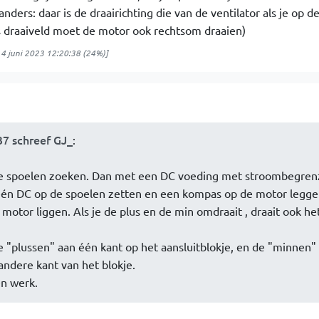
nders: daar is de draairichting die van de ventilator als je op d
hts draaiveld moet de motor ook rechtsom draaien)
4 juni 2023 12:20:38
(24%)]
37 schreef GJ_
:
ie spoelen zoeken. Dan met een DC voeding met stroombegrenz
 één DC op de spoelen zetten en een kompas op de motor legge
 motor liggen. Als je de plus en de min omdraait , draait ook he
le "plussen" aan één kant op het aansluitblokje, en de "minnen"
andere kant van het blokje.
n werk.