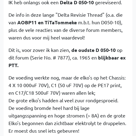
IK heb onlangs ook een
Delta D 050-10
gereviseerd.
De info in deze lange "Delta Revisie Thread" (o.a. die
van
AOBP11 en TiTaTommeke
m.b.t. hun D050-10),
plus de vele reacties van de diverse forum members,
waren dus voor mij heel waardevol!
Dit is, voor zover ik kan zien,
de oudste D 050-10
op
dit forum (Serie No. # 7877), ca. 1965 en
blijkbaar ex
PTT.
De voeding werkte nog, maar de elko's op het Chassis:
4 X 10 000uF 70V), C1 (50 uF 70V) op de PE17 print,
en C17/C18 500uF 70V) waren allen lek;
De grote elko's hadden al veel zuur rondgesproeid.
De voeding bromde heel hard bij lage
uitgangsspanning en hoge stromen (> 8A) en de grote
Elko's begonnen dan zichtbaar elektrolyt te druppelen.
Er moest dus snel iets gebeuren!