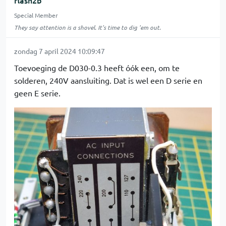
flash2b
Special Member
They say attention is a shovel. It's time to dig 'em out.
zondag 7 april 2024 10:09:47
Toevoeging de D030-0.3 heeft óók een, om te
solderen, 240V aansluiting. Dat is wel een D serie en
geen E serie.