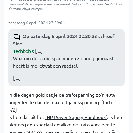
toestand; de entropie is dan maximaal. Het handhaven van
"orde"
kost
daarom altijd energie.
zaterdag 6 april 2024 23:39:06
Op zaterdag 6 april 2024 22:30:33 schreef
Sine
:
Techbob's
[....]
Waarom delta die spanningen zo hoog gemaakt
heeft is me ietwat een raadsel.
[....]
In die dagen gold dat je de trafospanning zo'n 40%
hoger legde dan de max. uitgangsspanning. (factor
-√
2}
Ik heb dat uit het
'HP Power Supply Handbook'
. Ik heb
hier nog een speciaal gewikkelde trafo voor een te
bouwen 50V 2A lineaire voeding liggen (Zo uit mijn