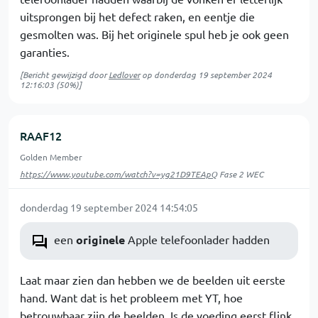
uitsprongen bij het defect raken, en eentje die
gesmolten was. Bij het originele spul heb je ook geen
garanties.
[Bericht gewijzigd door
Ledlover
op
donderdag 19 september 2024
12:16:03
(50%)]
RAAF12
Golden Member
https://www.youtube.com/watch?v=yg21D9TEApQ
Fase 2 WEC
donderdag 19 september 2024 14:54:05
een
originele
Apple telefoonlader hadden
Laat maar zien dan hebben we de beelden uit eerste
hand. Want dat is het probleem met YT, hoe
betrouwbaar zijn de beelden. Is de voeding eerst flink