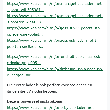
https://www.ikea.com/nl/nl/p/smahagel-usb-lader-met-
1-poort-wit-705387…
https://www.ikea.com/nl/nl/p/smahagel-usb-lader-met-
3-poorten-wit-6053…
https://www.ikea.com/nl/nl/p/sjoss-30w-1-poorts-usb-
oplader-snel-oplad…
https://www.ikea.com/nl/nl/p/sjoss-usb-lader-met-2-
poorten-snellader-s…
https://www.ikea.com/nl/nl/p/rundhult-usb-c-naar-usb-
c-donkergrijs-005…
https://www.ikea.com/nl/nl/p/sittbrunn-usb-a-naar-usb-
c-lichtgeel-8053…
Die eerste lader is ook perfect voor projectjes en
dingen die 5V nodig hebben.
Deze is universeel misbruikbaar:
https://www.ikea.com/nl/nl/p/lorby-usb-lader-met-