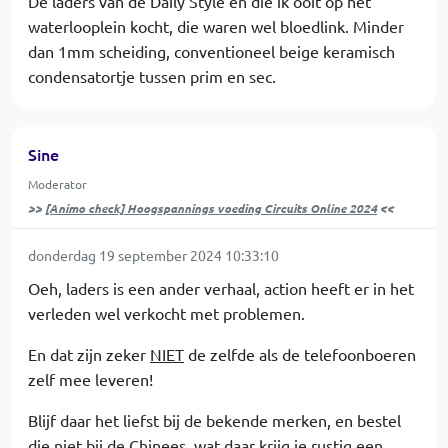
De laders van de Daily Style en die ik ooit op het
waterlooplein kocht, die waren wel bloedlink. Minder
dan 1mm scheiding, conventioneel beige keramisch
condensatortje tussen prim en sec.
Sine
Moderator
>>
[Animo check] Hoogspannings voeding Circuits Online 2024
<<
donderdag 19 september 2024 10:33:10
Oeh, laders is een ander verhaal, action heeft er in het
verleden wel verkocht met problemen.
En dat zijn zeker
NIET
de zelfde als de telefoonboeren
zelf mee leveren!
Blijf daar het liefst bij de bekende merken, en bestel
die niet bij de Chinees, wat daar krijg je rustig een