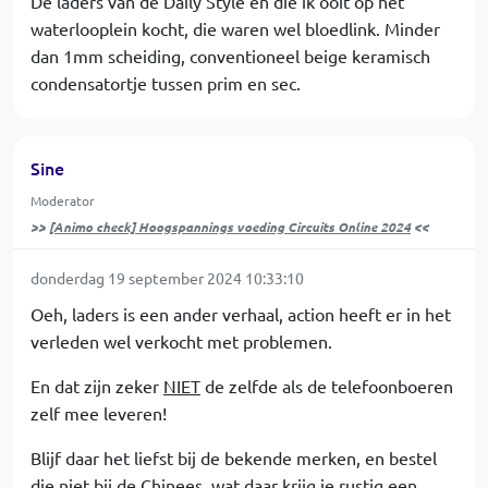
De laders van de Daily Style en die ik ooit op het
waterlooplein kocht, die waren wel bloedlink. Minder
dan 1mm scheiding, conventioneel beige keramisch
condensatortje tussen prim en sec.
Sine
Moderator
>>
[Animo check] Hoogspannings voeding Circuits Online 2024
<<
donderdag 19 september 2024 10:33:10
Oeh, laders is een ander verhaal, action heeft er in het
verleden wel verkocht met problemen.
En dat zijn zeker
NIET
de zelfde als de telefoonboeren
zelf mee leveren!
Blijf daar het liefst bij de bekende merken, en bestel
die niet bij de Chinees, wat daar krijg je rustig een