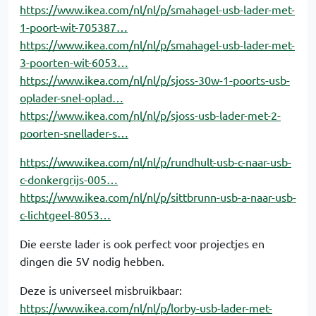
https://www.ikea.com/nl/nl/p/smahagel-usb-lader-met-
1-poort-wit-705387…
https://www.ikea.com/nl/nl/p/smahagel-usb-lader-met-
3-poorten-wit-6053…
https://www.ikea.com/nl/nl/p/sjoss-30w-1-poorts-usb-
oplader-snel-oplad…
https://www.ikea.com/nl/nl/p/sjoss-usb-lader-met-2-
poorten-snellader-s…
https://www.ikea.com/nl/nl/p/rundhult-usb-c-naar-usb-
c-donkergrijs-005…
https://www.ikea.com/nl/nl/p/sittbrunn-usb-a-naar-usb-
c-lichtgeel-8053…
Die eerste lader is ook perfect voor projectjes en
dingen die 5V nodig hebben.
Deze is universeel misbruikbaar:
https://www.ikea.com/nl/nl/p/lorby-usb-lader-met-