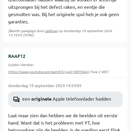
uitsprongen bij het defect raken, en eentje die
gesmolten was. Bij het originele spul heb je ook geen
garanties.
[Bericht gewijzigd door
Ledlover
op
donderdag 19 september 2024
12:16:03
(50%)]
RAAF12
Golden Member
https://www.youtube.com/watch?v=yg21D9TEApQ
Fase 2 WEC
donderdag 19 september 2024 14:54:05
een
originele
Apple telefoonlader hadden
Laat maar zien dan hebben we de beelden uit eerste
hand. Want dat is het probleem met YT, hoe
betrouwbaar zijn de beelden. Is de voeding eerst flink