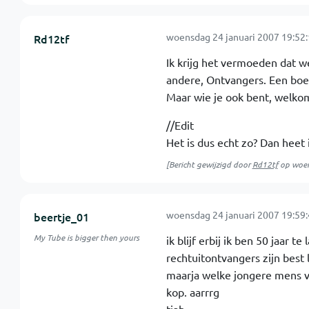
woensdag 24 januari 2007 19:52
Rd12tf
Ik krijg het vermoeden dat w
andere, Ontvangers. Een boe
Maar wie je ook bent, welko
//Edit
Het is dus echt zo? Dan hee
[Bericht gewijzigd door
Rd12tf
op
woen
woensdag 24 januari 2007 19:59
beertje_01
My Tube is bigger then yours
ik blijf erbij ik ben 50 jaar te 
rechtuitontvangers zijn best 
maarja welke jongere mens vi
kop. aarrrg