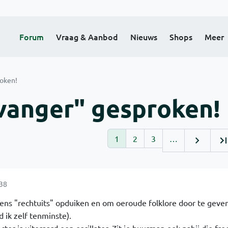
Forum
Vraag & Aanbod
Nieuws
Shops
Meer
roken!
vanger" gesproken!
1
2
3
…
:38
 eens "rechtuits" opduiken en om oeroude folklore door te geven
d ik zelf tenminste).