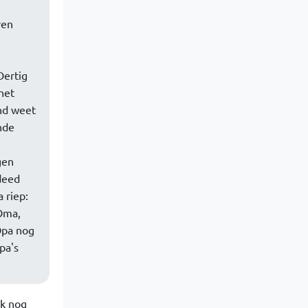
ven
Dertig
het
nd weet
nde
gen
deed
 riep:
 Oma,
Opa nog
pa's
ok nog