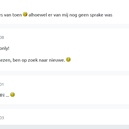
es van toen
alhoewel er van mij nog geen sprake was
:08
only!
lezen, ben op zoek naar nieuwe.
:01
N ...
:03