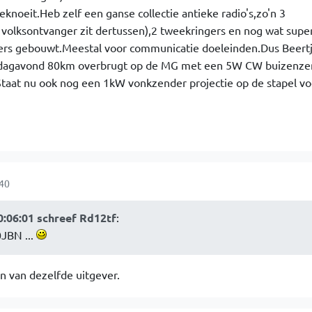
knoeit.Heb zelf een ganse collectie antieke radio's,zo'n 3
volksontvanger zit dertussen),2 tweekringers en nog wat supe
gers gebouwt.Meestal voor communicatie doeleinden.Dus Beert
dagavond 80km overbrugt op de MG met een 5W CW buizenzen
Staat nu ook nog een 1kW vonkzender projectie op de stapel vo
:40
0:06:01 schreef Rd12tf
:
0JBN ...
on van dezelfde uitgever.