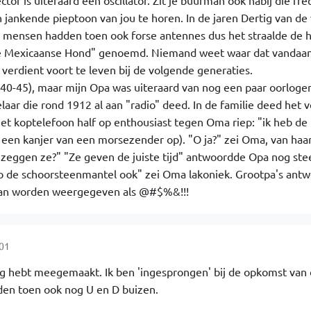
or is uiteraard een oscillator. Zit je buurman ook nabij die fr
en jankende pieptoon van jou te horen. In de jaren Dertig van de
 mensen hadden toen ook forse antennes dus het straalde de h
e Mexicaanse Hond" genoemd. Niemand weet waar dat vandaa
 verdient voort te leven bij de volgende generaties.
 (40-45), maar mijn Opa was uiteraard van nog een paar oorloge
aar die rond 1912 al aan "radio" deed. In de familie deed het v
et koptelefoon half op enthousiast tegen Oma riep: "ik heb de
n een kanjer van een morsezender op). "O ja?" zei Oma, van haa
 zeggen ze?" "Ze geven de juiste tijd" antwoordde Opa nog ste
op de schoorsteenmantel ook" zei Oma lakoniek. Grootpa's antw
kan worden weergegeven als @#$%&!!!
:01
 nog hebt meegemaakt. Ik ben 'ingesprongen' bij de opkomst van
den toen ook nog U en D buizen.