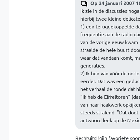
Op 24 januari 2007 1
Ik zie in de discussies no
hierbij twee kleine delicate
1) een teruggekoppelde dete
frequentie aan de radio dan
van de vorige eeuw kwam d
straalde de hele buurt d
waar dat vandaan komt, maa
generaties.
2) Ik ben van vóór de oorl
eerder. Dat was een geduch
het verhaal de ronde dat h
"ik heb de Eiffeltoren" (d
van haar haakwerk opkijke
steeds stralend. "Dat doet
antwoord leek op de Mexi
Rechtuits!Mijn favoriete soo