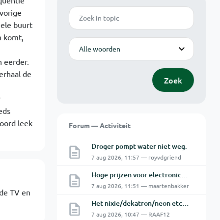
equentie
 vorige
Zoek
ele buurt
n komt,
Modus
n eerder.
erhaal de
Zoek
r
eds
oord leek
Forum — Activiteit
Droger pompt water niet weg.
7 aug 2026, 11:57 — royvdgriend
Hoge prijzen voor electronica hobbyisten
7 aug 2026, 11:51 — maartenbakker
 de TV en
Het nixie/dekatron/neon etc. topic Part 3
7 aug 2026, 10:47 — RAAF12