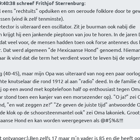
9:40:38 schreef Frithjof Sterrenburg
:
gal eens "rechtuits" opduiken en om oeroude folklore door te ge
ssen (vind ik zelf tenminste).
ctor is uiteraard een oscillator. Zit je buurman ook nabij die
 krijgt hij een jankende pieptoon van jou te horen. In de jaren 
at veel voor, de mensen hadden toen ook forse antennes dus 
oor. Dat werd algemeen "de Mexicaanse Hond" genoemd. Niema
r ik vind dat die term het verdient voort te leven bij de volge
og (40-45), maar mijn Opa was uiteraard van nog een paar oorlo
te knutselaar die rond 1912 al aan "radio" deed. In de familie 
ij op een avond met koptelefoon half op enthousiast tegen Oma
aar stond toen een kanjer van een morsezender op). "O ja?" zei
nd, "en wat zeggen ze?" "Ze geven de juiste tijd" antwoordde 
 de klok op de schoorsteenmantel ook" zei Oma lakoniek. Groot
caanse Hond en kan worden weergegeven als @#$%&!!!
rt ontvanger:).Ben zelfs 17 maar m'n vader is 85 en die heeft o