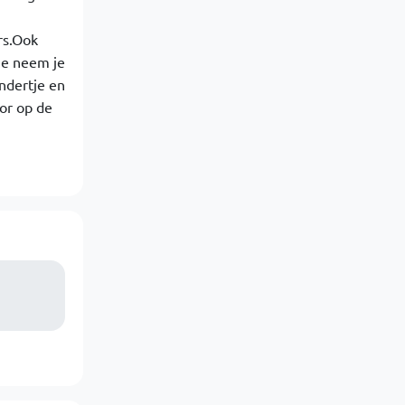
rs.Ook
je neem je
dertje en
or op de