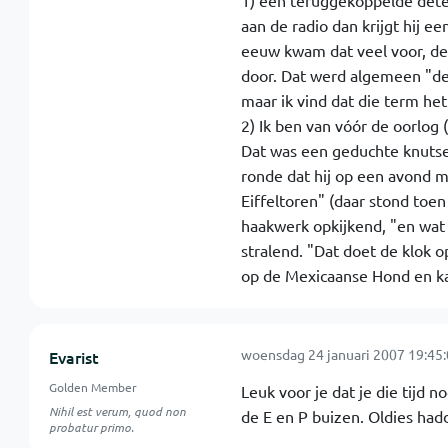
1) een teruggekoppelde detect
aan de radio dan krijgt hij e
eeuw kwam dat veel voor, de
door. Dat werd algemeen "d
maar ik vind dat die term het
2) Ik ben van vóór de oorlog
Dat was een geduchte knutsel
ronde dat hij op een avond m
Eiffeltoren" (daar stond toe
haakwerk opkijkend, "en wat
stralend. "Dat doet de klok 
op de Mexicaanse Hond en 
woensdag 24 januari 2007 19:45
Evarist
Golden Member
Leuk voor je dat je die tijd
Nihil est verum, quod non
de E en P buizen. Oldies had
probatur primo.