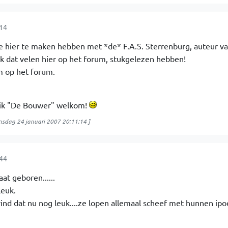
:14
e hier te maken hebben met *de* F.A.S. Sterrenburg, auteur v
k dat velen hier op het forum, stukgelezen hebben!
m op het forum.
t ik "De Bouwer" welkom!
sdag 24 januari 2007 20:11:14
]
:44
laat geboren......
leuk.
nd dat nu nog leuk....ze lopen allemaal scheef met hunnen ipo