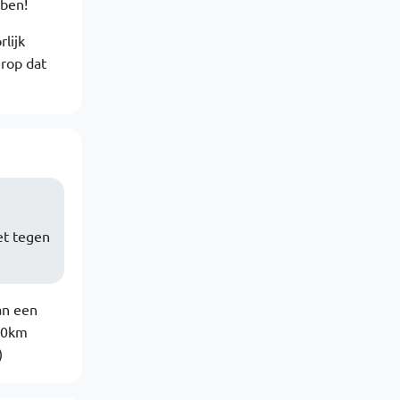
bben!
lijk
erop dat
et tegen
an een
00km
)