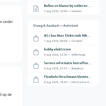
Bellen en blazen bij solderen van Chinese PCBs
7 aug 2026, 10:40 — Hoeben
an onder
Vraag & Aanbod — Activiteit
AS-i bus Murr Elektronik MASI20 AS-Interface I/O-module 56440
7 aug 2026, 08:08 — Girrekes
hobby elektricien
6 aug 2026, 22:50 — Willemwap
Service informatie betreffende een GFC-8010 van GW
6 aug 2026, 22:37 — Bapaktus
Flexibele Hirschmann klemtestpen met tweedelige klem.
6 aug 2026, 18:30 — Electronica Hobbyist
d op de