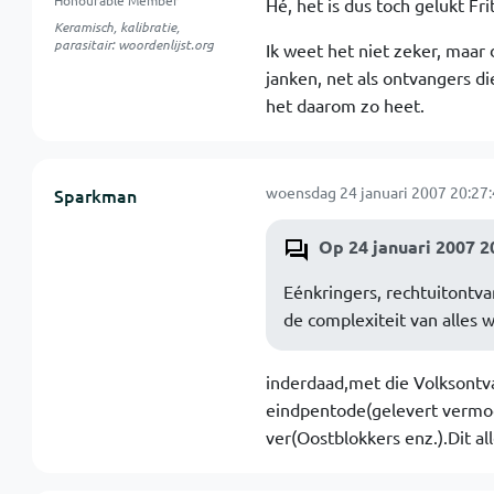
Honourable Member
Hé, het is dus toch gelukt Fr
Keramisch, kalibratie,
parasitair: woordenlijst.org
Ik weet het niet zeker, maar
janken, net als ontvangers d
het daarom zo heet.
woensdag 24 januari 2007 20:27
Sparkman
Op 24 januari 2007 2
Eénkringers, rechtuitontva
de complexiteit van alles w
inderdaad,met die Volksontv
eindpentode(gelevert vermo
ver(Oostblokkers enz.).Dit al