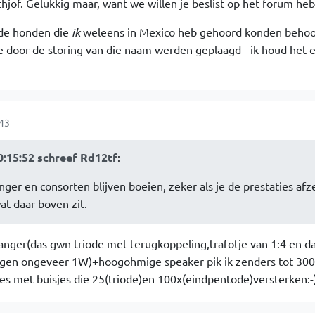
ithjof. Gelukkig maar, want we willen je beslist op het forum he
 de honden die
ik
weleens in Mexico heb gehoord konden behoor
ie door de storing van die naam werden geplaagd - ik houd het 
:43
0:15:52 schreef Rd12tf
:
nger en consorten blijven boeien, zeker als je de prestaties afz
at daar boven zit.
anger(das gwn triode met terugkoppeling,trafotje van 1:4 en d
gen ongeveer 1W)+hoogohmige speaker pik ik zenders tot 30
les met buisjes die 25(triode)en 100x(eindpentode)versterken:-