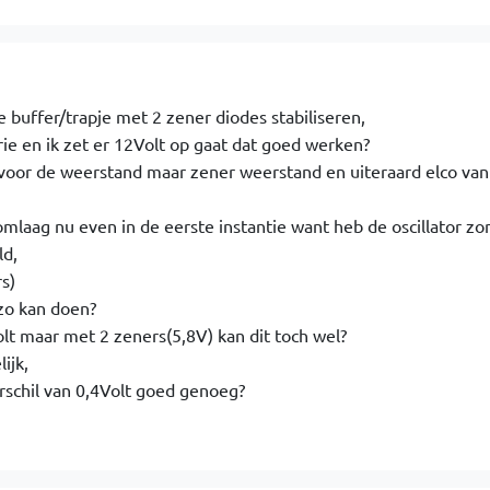
 1e buffer/trapje met 2 zener diodes stabiliseren,
rie en ik zet er 12Volt op gaat dat goed werken?
 voor de weerstand maar zener weerstand en uiteraard elco va
e omlaag nu even in de eerste instantie want heb de oscillator zo
ld,
s)
 zo kan doen?
olt maar met 2 zeners(5,8V) kan dit toch wel?
ijk,
erschil van 0,4Volt goed genoeg?