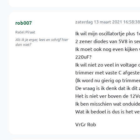
zaterdag 13 maart 2021 16:58:38
rob007
Ratel Piraat
Ik wil mijn oscillatortje plus
Als ik je erger, lees en schrijf hier
2 zener diodes van 5V8 in se
dan niet?
Ik moet ook nog even kijken
220uF?
Ik wil niet zo veel in voltag
trimmer met vaste C afgeste
(Ik word nu gierig op trimmer
De vraag is ik denk dat ik dit
Het is niet ver boven de 12V
Ik ben misschien wat onduidel
Wat ik bedoel is dus is het v
VrGr Rob