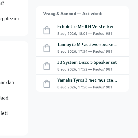
r?
Vraag & Aanbod — Activiteit
g plezier
Echolette ME II H Versterker Top en Cabine
8 aug 2026, 18:01 — Paulus1981
Tannoy i5 MP actieve speakers - Gebruikt
8 aug 2026, 17:54 — Paulus1981
JB System Disco 5 Speaker set
8 aug 2026, 17:52 — Paulus1981
Yamaha Tyros 3 met musictech MT 50 B-Grif
aar dan
8 aug 2026, 17:50 — Paulus1981
daad.
iet!