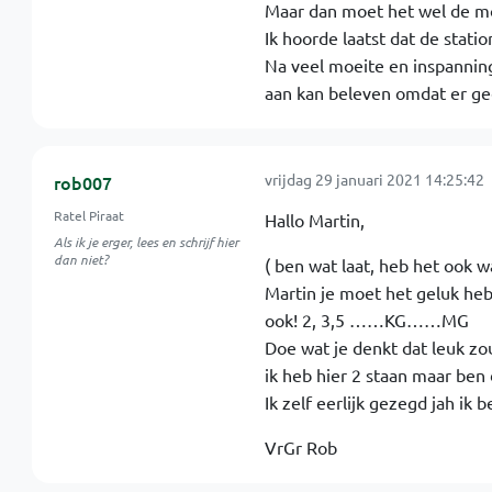
Maar dan moet het wel de moei
Ik hoorde laatst dat de stati
Na veel moeite en inspanning
aan kan beleven omdat er gee
vrijdag 29 januari 2021 14:25:42
rob007
Ratel Piraat
Hallo Martin,
Als ik je erger, lees en schrijf hier
dan niet?
( ben wat laat, heb het ook 
Martin je moet het geluk heb
ook! 2, 3,5 ……KG……MG
Doe wat je denkt dat leuk zou
ik heb hier 2 staan maar ben d
Ik zelf eerlijk gezegd jah ik
VrGr Rob