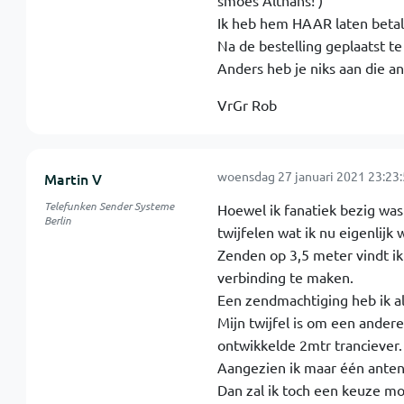
smoes Althans! )
Ik heb hem HAAR laten beta
Na de bestelling geplaatst t
Anders heb je niks aan die a
VrGr Rob
woensdag 27 januari 2021 23:23
Martin V
Telefunken Sender Systeme
Hoewel ik fanatiek bezig was
Berlin
twijfelen wat ik nu eigenlijk w
Zenden op 3,5 meter vindt ik
verbinding te maken.
Een zendmachtiging heb ik al 
Mijn twijfel is om een ander
ontwikkelde 2mtr tranciever.
Aangezien ik maar één antenn
Dan zal ik toch een keuze m