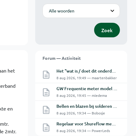
Modus
Zoek
Forum — Activiteit
aan het
Het "wat is / doet dit onderdeel" topic Deel 12
8 aug 2026, 19:49 — maartenbakker
terband
GW Frequentie meter model GFC-8010G probleem
8 aug 2026, 19:45 — miedema
Bellen en blazen bij solderen van Chinese PCBs
kte en
8 aug 2026, 19:34 — Bobosje
mtr.
Regelaar voor Shureflow membraanpomp
de 2mtr.
8 aug 2026, 19:34 — PowerLeds