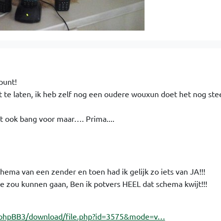
punt!
et te laten, ik heb zelf nog een oudere wouxun doet het nog ste
 ook bang voor maar…. Prima....
hema van een zender en toen had ik gelijk zo iets van JA!!!
e zou kunnen gaan, Ben ik potvers HEEL dat schema kwijt!!!
l/phpBB3/download/file.php?id=3575&mode=v…