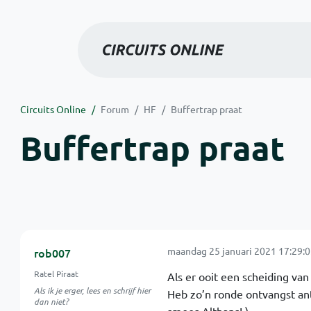
Circuits Online
Forum
HF
Buffertrap praat
Buffertrap praat
maandag 25 januari 2021 17:29:0
rob007
Ratel Piraat
Als er ooit een scheiding van
Als ik je erger, lees en schrijf hier
Heb zo’n ronde ontvangst ant
dan niet?