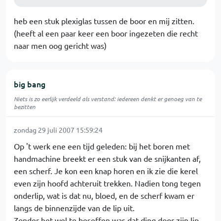
heb een stuk plexiglas tussen de boor en mij zitten.
(heeft al een paar keer een boor ingezeten die recht
naar men oog gericht was)
big bang
Niets is zo eerlijk verdeeld als verstand: iedereen denkt er genoeg van te
bezitten
zondag 29 juli 2007 15:59:24
Op 't werk ene een tijd geleden: bij het boren met
handmachine breekt er een stuk van de snijkanten af,
een scherf. Je kon een knap horen en ik zie die kerel
even zijn hoofd achteruit trekken. Nadien tong tegen
onderlip, wat is dat nu, bloed, en de scherf kwam er
langs de binnenzijde van de lip uit.
Zonder het wel te beseffen was dat ding door zijn lip