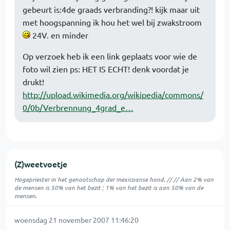
gebeurt is:4de graads verbranding?! kijk maar uit
met hoogspanning ik hou het wel bij zwakstroom
24V. en minder
Op verzoek heb ik een link geplaats voor wie de
foto wil zien ps: HET IS ECHT! denk voordat je
drukt!
http://upload.wikimedia.org/wikipedia/commons/
0/0b/Verbrennung_4grad_e…
(Z)weetvoetje
Hogepriester in het genootschap der mexicaanse hond. // // Aan 2% van
de mensen is 50% van het bezit ; 1% van het bezit is aan 50% van de
mensen.
woensdag 21 november 2007 11:46:20