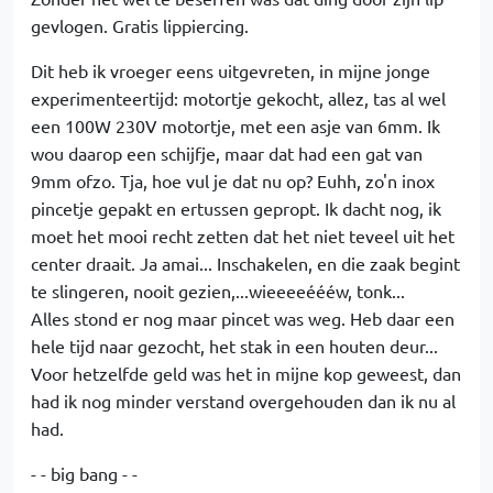
gevlogen. Gratis lippiercing.
Dit heb ik vroeger eens uitgevreten, in mijne jonge
experimenteertijd: motortje gekocht, allez, tas al wel
een 100W 230V motortje, met een asje van 6mm. Ik
wou daarop een schijfje, maar dat had een gat van
9mm ofzo. Tja, hoe vul je dat nu op? Euhh, zo'n inox
pincetje gepakt en ertussen gepropt. Ik dacht nog, ik
moet het mooi recht zetten dat het niet teveel uit het
center draait. Ja amai... Inschakelen, en die zaak begint
te slingeren, nooit gezien,...wieeeeéééw, tonk...
Alles stond er nog maar pincet was weg. Heb daar een
hele tijd naar gezocht, het stak in een houten deur...
Voor hetzelfde geld was het in mijne kop geweest, dan
had ik nog minder verstand overgehouden dan ik nu al
had.
- - big bang - -