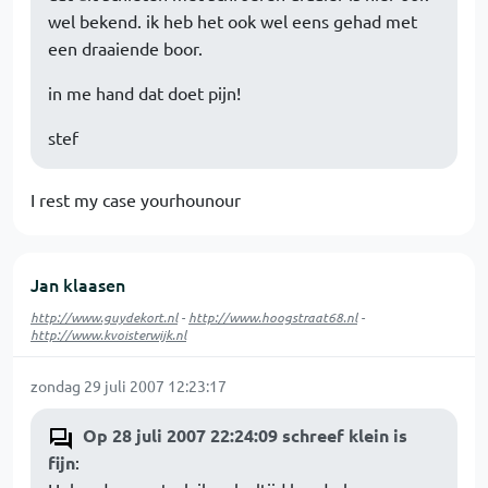
wel bekend. ik heb het ook wel eens gehad met
een draaiende boor.
in me hand dat doet pijn!
stef
I rest my case yourhounour
Jan klaasen
http://www.guydekort.nl
-
http://www.hoogstraat68.nl
-
http://www.kvoisterwijk.nl
zondag 29 juli 2007 12:23:17
Op 28 juli 2007 22:24:09 schreef klein is
fijn
: