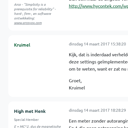
Arco - "Simplicity is a
http://www.hycontek.com/w
prerequisite for reliability" -
hard-, firm-, en software
ontwikkeling:
www.arcovox.com
dinsdag 14 maart 2017 15:38:20
Kruimel
Kijk, dat is inderdaad verhel
deze settings geïmplementeer
om te weten, want er zat nu 
Groet,
Kruimel
dinsdag 14 maart 2017 18:28:29
High met Henk
Special Member
Een meter zonder autoranging
E = MC^2, dus de magnetische
En 1 die geen netspanning ka