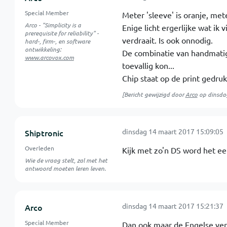
Special Member
Meter 'sleeve' is oranje, meter
Arco - "Simplicity is a
Enige licht ergerlijke wat ik 
prerequisite for reliability" -
verdraait. Is ook onnodig.
hard-, firm-, en software
ontwikkeling:
De combinatie van handmatig
www.arcovox.com
toevallig kon...
Chip staat op de print gedruk
[Bericht gewijzigd door
Arco
op
dinsda
dinsdag 14 maart 2017 15:09:05
Shiptronic
Overleden
Kijk met zo'n DS word het ee
Wie de vraag stelt, zal met het
antwoord moeten leren leven.
dinsdag 14 maart 2017 15:21:37
Arco
Special Member
Dan ook maar de Engelse vers