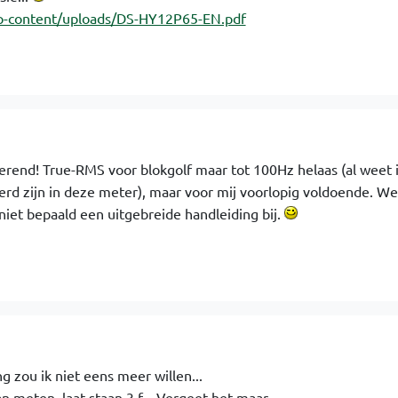
p-content/uploads/DS-HY12P65-EN.pdf
derend! True-RMS voor blokgolf maar tot 100Hz helaas (al weet i
d zijn in deze meter), maar voor mij voorlopig voldoende. We
niet bepaald een uitgebreide handleiding bij.
 zou ik niet eens meer willen...
n meten, laat staan 3 f... Vergeet het maar