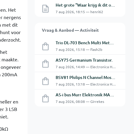
Het grote "Waar krijg ik dit onderdeel" topic Deel 11
gen. Het
7 aug 2026, 18:15 — henri62
er nergens
 met dit
Vraag & Aanbod — Activiteit
shunt voor
nderzocht.
Trio DL-703 Bench Multi Meter **VERKOCHT**
7 aug 2026, 15:18 — flash2b
 het
t maakte.
ASY75 Germanium Transistor.
t ongeveer
7 aug 2026, 14:49 — Electronica Hobbyist
en 200mA
BSV81 Philips N Channel Mosfet Transistors.
7 aug 2026, 13:18 — Electronica Hobbyist
AS-i bus Murr Elektronik MASI20 AS-Interface I/O-module 56440
neller en
7 aug 2026, 08:08 — Girrekes
er 3 LSB
iet.
00kΩ