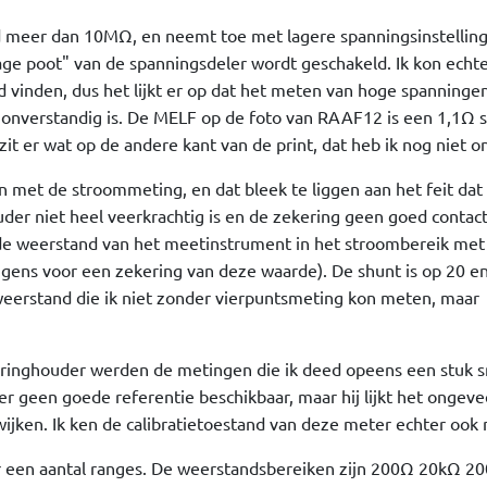
jd meer dan 10MΩ, en neemt toe met lagere spanningsinstellin
 lage poot" van de spanningsdeler wordt geschakeld. Ik kon echt
vinden, dus het lijkt er op dat het meten van hoge spanningen
onverstandig is. De MELF op de foto van RAAF12 is een 1,1Ω 
it er wat op de andere kant van de print, dat heb ik nog niet o
met de stroommeting, en dat bleek te liggen aan het feit dat
der niet heel veerkrachtig is en de zekering geen goed contac
de weerstand van het meetinstrument in het stroombereik me
igens voor een zekering van deze waarde). De shunt is op 20 
 weerstand die ik niet zonder vierpuntsmeting kon meten, maar
eringhouder werden de metingen die ik deed opeens een stuk s
er geen goede referentie beschikbaar, maar hij lijkt het ongeve
ijken. Ik ken de calibratietoestand van deze meter echter ook n
 een aantal ranges. De weerstandsbereiken zijn 200Ω 20kΩ 2