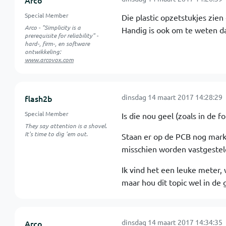
Arco
Special Member
Die plastic opzetstukjes zien e
Arco - "Simplicity is a
Handig is ook om te weten dat
prerequisite for reliability" -
hard-, firm-, en software
ontwikkeling:
www.arcovox.com
dinsdag 14 maart 2017 14:28:29
flash2b
Special Member
Is die nou geel (zoals in de f
They say attention is a shovel.
It's time to dig 'em out.
Staan er op de PCB nog marki
misschien worden vastgestel
Ik vind het een leuke meter, 
maar hou dit topic wel in de 
dinsdag 14 maart 2017 14:34:35
Arco