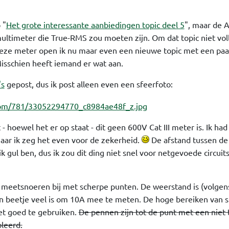
 "
Het grote interessante aanbiedingen topic deel 5
", maar de A
ltimeter die True-RMS zou moeten zijn. Om dat topic niet voll
eze meter open ik nu maar even een nieuwe topic met een paa
isschien heeft iemand er wat aan.
's
gepost, dus ik post alleen even een sfeerfoto:
 - hoewel het er op staat - dit geen 600V Cat III meter is. Ik ha
aar ik zeg het even voor de zekerheid.
De afstand tussen de 
k gul ben, dus ik zou dit ding niet snel voor netgevoede circuit
e meetsnoeren bij met scherpe punten. De weerstand is (volgen
n beetje veel is om 10A mee te meten. De hoge bereiken van 
iet goed te gebruiken.
De pennen zijn tot de punt met een niet 
oleerd.