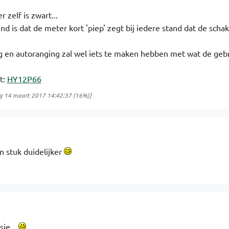
 zelf is zwart...
vind is dat de meter kort 'piep' zegt bij iedere stand dat de scha
 en autoranging zal wel iets te maken hebben met wat de gebr
t:
HY12P66
g 14 maart 2017 14:42:37
(16%)]
n stuk duidelijker
ie...