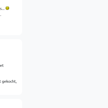
s...
.
et
t gekocht,