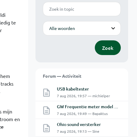
Zoek
ldi
edig te
Modus
r
Zoek
d hem
Forum — Activiteit
tracks
USB kabeltester
s
7 aug 2026, 19:57 — michielper
GW Frequentie meter model GFC-8010G probleem
s mijn
7 aug 2026, 19:49 — Bapaktus
stroom en
Ohio sound versterker
te
7 aug 2026, 19:13 — Sine