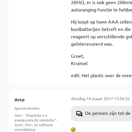
20MΩ, er is ook geen 200mV~ 
autoranging functie te hebbe
Hij loopt op twee AAA cellen,
koolbatterijen betreft en die 
reageert op verschillende gol
geïnteresseerd was.
Groet,
Kruimel
edit: Het plastic over de me
dinsdag 14 maart 2017 13:56:32
Arco
Special Member
De pennen zijn tot d
Arco - "Simplicity is a
prerequisite for reliability" -
hard-, firm-, en software
ontwikkeling: