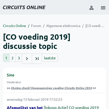
Circuits Online
Forum
Algemene elektronica
[CO voeding 2019] discussie topic
[CO voeding 2019]
discussie topic
1
2
3
laatste
Sine
Moderator
>>
[Animo check] Hoogspannings voeding Circuits Online 2024
<<
woensdag 13 februari 2019 17:52:23
Afgesplitst van het
[Inkoop Actie] CO voeding 2019