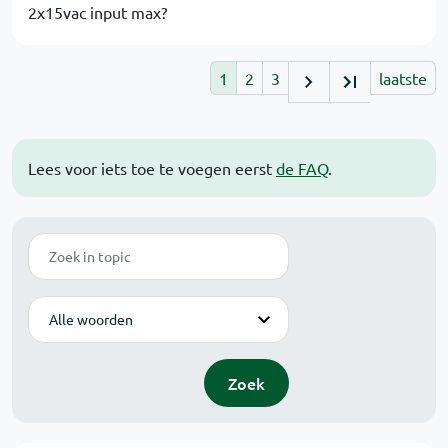
2x15vac input max?
1
2
3
laatste
Lees voor iets toe te voegen eerst
de FAQ
.
Zoek
Modus
Zoek