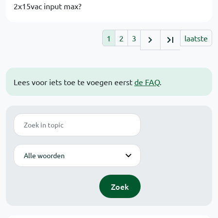
2x15vac input max?
1
2
3
laatste
Lees voor iets toe te voegen eerst
de FAQ
.
Zoek
Modus
Zoek