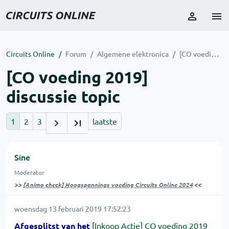
Circuits Online
Forum
Algemene elektronica
[CO voeding 2019] discussie topic
[CO voeding 2019]
discussie topic
1
2
3
laatste
Sine
Moderator
>>
[Animo check] Hoogspannings voeding Circuits Online 2024
<<
woensdag 13 februari 2019 17:52:23
Afgesplitst van het
[Inkoop Actie] CO voeding 2019