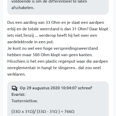
voldoende is om de differentieel te laten
afschakelen.
Dus een aarding van 33 Ohm en je slaat een aardpen
erbij en de totale weerstand is dan 31 Ohm? Daar klopt
iets niet.Tenzij ... verderop heeft hij het over een
aardelektrode in een put.
Je kunt nu wel een hoge verspreidingsweerstand
hebben maar 500 Ohm klopt van geen kanten.
Misschien is het een plastic regenput waar die aardpen
onreglementair in hangt te slingeren.. dat zou veel
verklaren.
Op 29 augustus 2020 10:04:07 schreef
Evarist
:
Toeterniettoe.
(33Ω x 31Ω)/ (33Ω - 31Ω ) = 766Ω