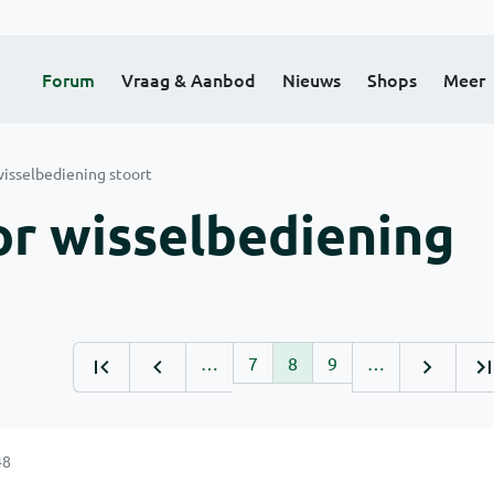
Forum
Vraag & Aanbod
Nieuws
Shops
Meer
wisselbediening stoort
or wisselbediening
…
7
8
9
…
48