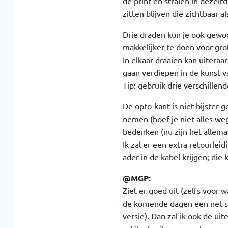
de print en stralen in dezel
zitten blijven die zichtbaar a
Drie draden kun je ook gewoo
makkelijker te doen voor gro
In elkaar draaien kan uitera
gaan verdiepen in de kunst 
Tip: gebruik drie verschillend
De opto-kant is niet bijster 
nemen (hoef je niet alles we
bedenken (nu zijn het allema
Ik zal er een extra retourle
ader in de kabel krijgen; die
@MGP:
Ziet er goed uit (zelfs voor 
de komende dagen een net s
versie). Dan zal ik ook de u