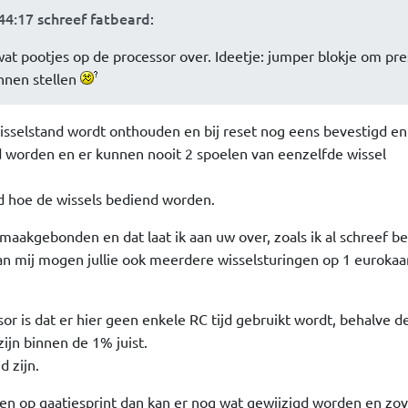
44:17 schreef fatbeard
:
 wat pootjes op de processor over. Ideetje: jumper blokje om pr
unnen stellen
 wisselstand wordt onthouden en bij reset nog eens bevestigd en
 worden en er kunnen nooit 2 spoelen van eenzelfde wissel
ed hoe de wissels bediend worden.
smaakgebonden en dat laat ik aan uw over, zoals ik al schreef be
van mij mogen jullie ook meerdere wisselsturingen op 1 eurokaar
r is dat er hier geen enkele RC tijd gebruikt wordt, behalve d
zijn binnen de 1% juist.
 zijn.
n op gaatjesprint dan kan er nog wat gewijzigd worden en zov