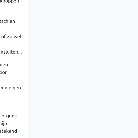
ukknoppen
sschien
 of zo wel
nsluiten...
nnen
voor
 een eigen
er ergens
ijn
getekend