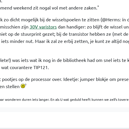
n.
*
mend weekend zit nogal vol met andere zaken.
k zo dicht mogelijk bij de wisselspoelen te zitten (@Herms: ín 
misschien zijn
30V varistors
dan handiger: zo blijft de wissel un
iet op de stuurprint gezet; bij de transistor hebben ze (met de
ets minder nut. Maar ik zal ze erbij zetten, je kunt ze altijd no
ete!) was iets wat ik nog in de bibliotheek had om snel iets te 
 wat courantere TIP121.
at pootjes op de processor over. Ideetje: jumper blokje om prese
nen stellen
ar wonderen duren iets langer. En als U wat geduld heeft kunnen we zelfs tovere