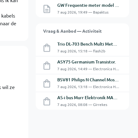
ls ik kan
GW Frequentie meter model GFC-8010G probleem
7 aug 2026, 19:49 — Bapaktus
 kabels
 naar de
Vraag & Aanbod — Activiteit
Trio DL-703 Bench Multi Meter **VERKOCHT**
7 aug 2026, 15:18 — flash2b
ASY75 Germanium Transistor.
7 aug 2026, 14:49 — Electronica Hobbyist
BSV81 Philips N Channel Mosfet Transistors.
 wil ze
7 aug 2026, 13:18 — Electronica Hobbyist
AS-i bus Murr Elektronik MASI20 AS-Interface I/O-module 56440
7 aug 2026, 08:08 — Girrekes