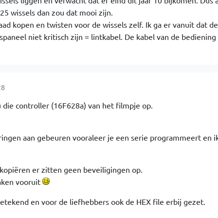
ssels liggen en verwacht dat er eind dit jaar 10 bijkomen. Dus a
5 wissels dan zou dat mooi zijn.
aad kopen en twisten voor de wissels zelf. Ik ga er vanuit dat de
spaneel niet kritisch zijn = lintkabel. De kabel van de bediening
28
u die controller (16F628a) van het filmpje op.
ringen aan gebeuren vooraleer je een serie programmeert en ik
kopiëren er zitten geen beveiligingen op.
aken vooruit
tekend en voor de liefhebbers ook de HEX file erbij gezet.