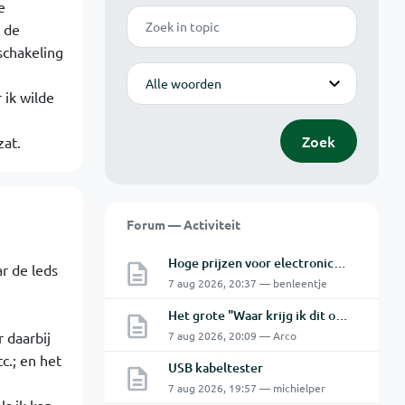
e
Zoek
t de
schakeling
Modus
 ik wilde
Zoek
zat.
Forum — Activiteit
Hoge prijzen voor electronica hobbyisten
r de leds
7 aug 2026, 20:37 — benleentje
Het grote "Waar krijg ik dit onderdeel" topic Deel 11
 daarbij
7 aug 2026, 20:09 — Arco
c.; en het
USB kabeltester
7 aug 2026, 19:57 — michielper