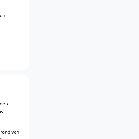
men
 een
s.
 rand van