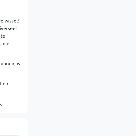
de wissel?
iverseel
 te
g niet
kunnen, is
t en
n."