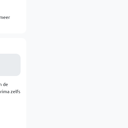
g meer
n de
rima zelfs