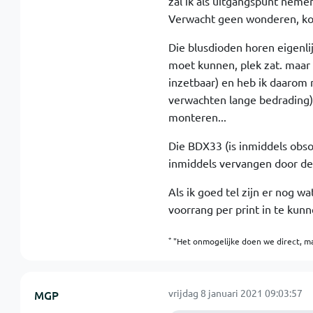
zal ik als uitgangspunt neme
Verwacht geen wonderen, ko
Die blusdioden horen eigenlij
moet kunnen, plek zat. maar 
inzetbaar) en heb ik daarom n
verwachten lange bedrading) i
monteren...
Die BDX33 (is inmiddels obsol
inmiddels vervangen door de
Als ik goed tel zijn er nog w
voorrang per print in te kun
*
"Het onmogelijke doen we direct, ma
vrijdag 8 januari 2021 09:03:57
MGP