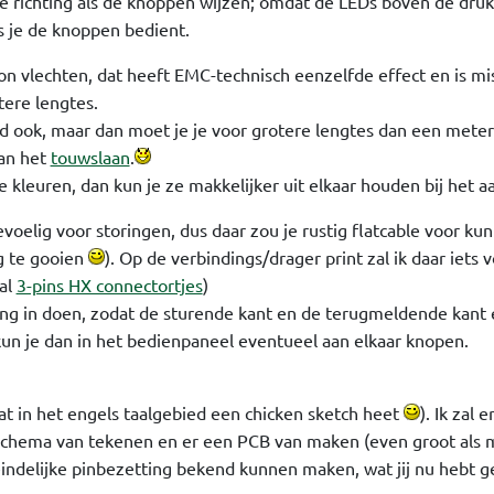
fde richting als de knoppen wijzen; omdat de LEDs boven de dr
ls je de knoppen bedient.
n vlechten, dat heeft EMC-technisch eenzelfde effect en is mi
tere lengtes.
ard ook, maar dan moet je je voor grotere lengtes dan een meter
van het
touwslaan
.
e kleuren, dan kun je ze makkelijker uit elkaar houden bij het aa
gevoelig voor storingen, dus daar zou je rustig flatcable voor ku
g te gooien
). Op de verbindings/drager print zal ik daar iets 
al
3-pins HX connectortjes
)
iding in doen, zodat de sturende kant en de terugmeldende kant
 kun je dan in het bedienpaneel eventueel aan elkaar knopen.
wat in het engels taalgebied een chicken sketch heet
). Ik zal 
chema van tekenen en er een PCB van maken (even groot als m
iteindelijke pinbezetting bekend kunnen maken, wat jij nu hebt 