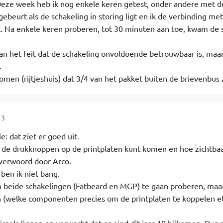
eze week heb ik nog enkele keren getest, onder andere met d
ebeurt als de schakeling in storing ligt en ik de verbinding me
 Na enkele keren proberen, tot 30 minuten aan toe, kwam de 
an het feit dat de schakeling onvoldoende betrouwbaar is, maar
.
men (rijtjeshuis) dat 3/4 van het pakket buiten de brievenbus 
13
e: dat ziet er goed uit.
j de drukknoppen op de printplaten kunt komen en hoe zichtbaa
 verwoord door Arco.
ben ik niet bang.
m beide schakelingen (Fatbeard en MGP) te gaan proberen, maar
n (welke componenten precies om de printplaten te koppelen et