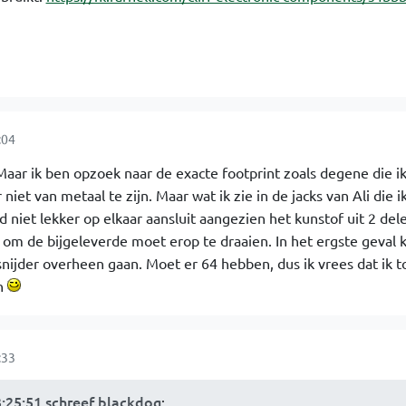
:04
Maar ik ben opzoek naar de exacte footprint zoals degene die i
iet van metaal te zijn. Maar wat ik zie in de jacks van Ali die i
ad niet lekker op elkaar aansluit aangezien het kunstof uit 2 del
n om de bijgeleverde moet erop te draaien. In het ergste geval k
ijder overheen gaan. Moet er 64 hebben, dus ik vrees dat ik t
an
:33
3:25:51 schreef blackdog
: