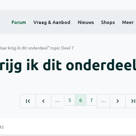
Forum
Vraag & Aanbod
Nieuws
Shops
Meer
aar krijg ik dit onderdeel" topic Deel 7
ijg ik dit onderdee
…
5
6
7
…
45