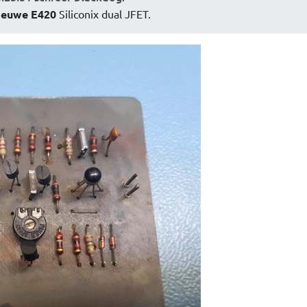
ieuwe E420
Siliconix dual JFET.