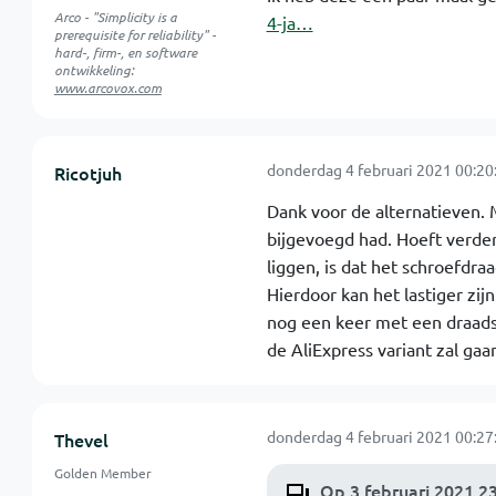
Arco - "Simplicity is a
4-ja…
prerequisite for reliability" -
hard-, firm-, en software
ontwikkeling:
www.arcovox.com
donderdag 4 februari 2021 00:20
Ricotjuh
Dank voor de alternatieven. 
bijgevoegd had. Hoeft verder n
liggen, is dat het schroefdra
Hierdoor kan het lastiger zij
nog een keer met een draadsn
de AliExpress variant zal ga
donderdag 4 februari 2021 00:27
Thevel
Golden Member
Op 3 februari 2021 2