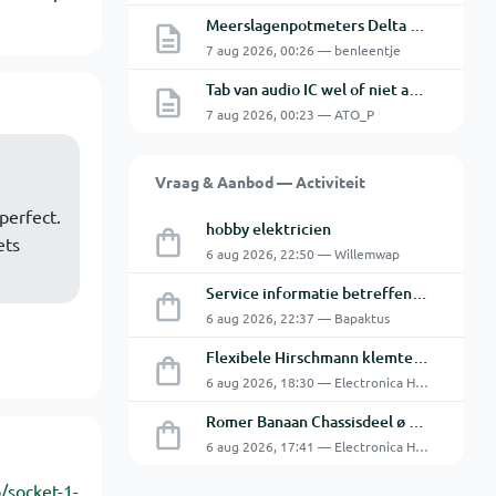
Meerslagenpotmeters Delta SM45-70D
7 aug 2026, 00:26 — benleentje
Tab van audio IC wel of niet aan de GND.
7 aug 2026, 00:23 — ATO_P
Vraag & Aanbod — Activiteit
perfect.
hobby elektricien
ets
6 aug 2026, 22:50 — Willemwap
Service informatie betreffende een GFC-8010 van GW
6 aug 2026, 22:37 — Bapaktus
Flexibele Hirschmann klemtestpen met tweedelige klem.
6 aug 2026, 18:30 — Electronica Hobbyist
Romer Banaan Chassisdeel ø 4 mm 16Amp
6 aug 2026, 17:41 — Electronica Hobbyist
/socket-1-