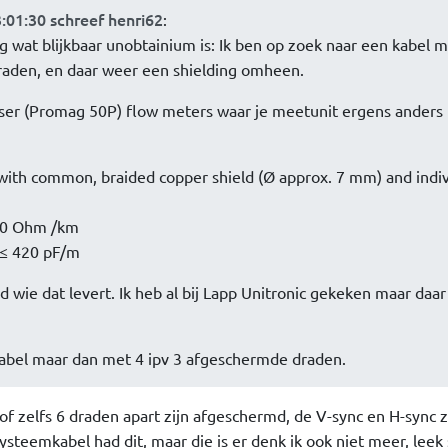
:01:30 schreef henri62
:
g wat blijkbaar unobtainium is: Ik ben op zoek naar een kabel m
aden, en daar weer een shielding omheen.
ser (Promag 50P) flow meters waar je meetunit ergens anders 
with common, braided copper shield (Ø approx. 7 mm) and indiv
 50 Ohm /km
: ≤ 420 pF/m
wie dat levert. Ik heb al bij Lapp Unitronic gekeken maar daar 
kabel maar dan met 4 ipv 3 afgeschermde draden.
of zelfs 6 draden apart zijn afgeschermd, de V-sync en H-sync z
steemkabel had dit, maar die is er denk ik ook niet meer, leek 