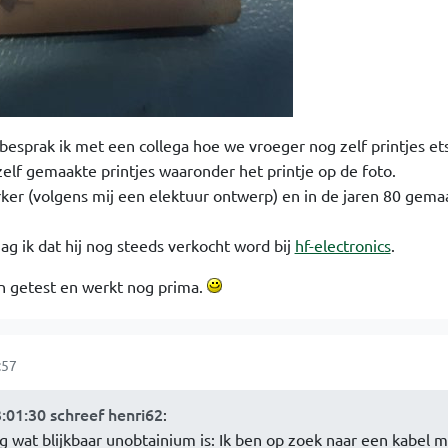
n besprak ik met een collega hoe we vroeger nog zelf printjes et
zelf gemaakte printjes waaronder het printje op de foto.
ker (volgens mij een elektuur ontwerp) en in de jaren 80 gema
ag ik dat hij nog steeds verkocht word bij
hf-electronics
.
en getest en werkt nog prima.
:57
:01:30 schreef henri62
:
g wat blijkbaar unobtainium is: Ik ben op zoek naar een kabel m