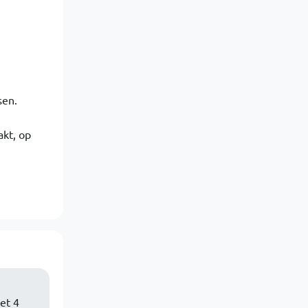
sen.
akt, op
et 4