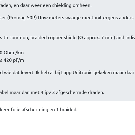
aden, en daar weer een shielding omheen.
ser (Promag 50P) flow meters waar je meetunit ergens anders 
with common, braided copper shield (Ø approx. 7 mm) and indiv
 50 Ohm /km
: ≤ 420 pF/m
wie dat levert. Ik heb al bij Lapp Unitronic gekeken maar daar 
kabel maar dan met 4 ipv 3 afgeschermde draden.
keer folie afscherming en 1 braided.