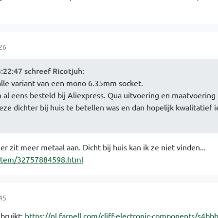
26
:22:47 schreef Ricotjuh
:
alle variant van een mono 6.35mm socket.
 al eens besteld bij Aliexpress. Qua uitvoering en maatvoering 
e dichter bij huis te betellen was en dan hopelijk kwalitatief i
r zit meer metaal aan. Dicht bij huis kan ik ze niet vinden...
/item/32757884598.html
45
bruikt:
https://nl.farnell.com/cliff-electronic-components/s4bbb