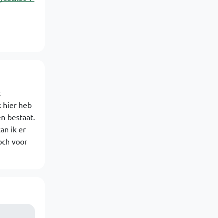
k
k hier heb
en bestaat.
an ik er
och voor