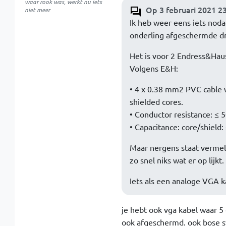
waar rook was, werkt nu iets
Op 3 februari 2021 23
niet meer
Ik heb weer eens iets noda
onderling afgeschermde dr
Het is voor 2 Endress&Hau
Volgens E&H:
• 4 x 0.38 mm2 PVC cable 
shielded cores.
• Conductor resistance: ≤
• Capacitance: core/shield
Maar nergens staat vermeld 
zo snel niks wat er op lijkt.
Iets als een analoge VGA 
je hebt ook vga kabel waar 5 
ook afgeschermd. ook bose sy