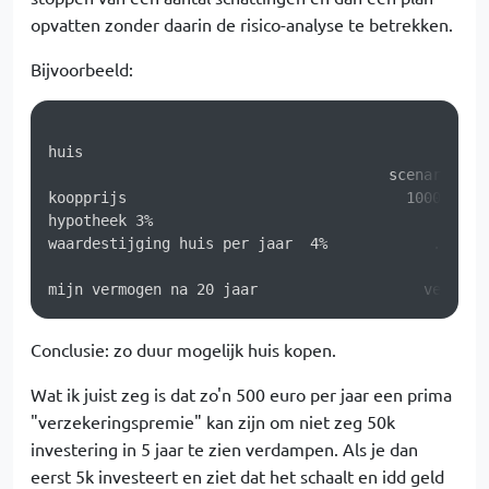
opvatten zonder daarin de risico-analyse te betrekken.
Bijvoorbeeld:
huis

                                       scenario 1  
koopprijs                                100000    
hypotheek 3%                                 ..    
waardestijging huis per jaar  4%            ...    
Conclusie: zo duur mogelijk huis kopen.
Wat ik juist zeg is dat zo'n 500 euro per jaar een prima
"verzekeringspremie" kan zijn om niet zeg 50k
investering in 5 jaar te zien verdampen. Als je dan
eerst 5k investeert en ziet dat het schaalt en idd geld