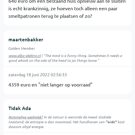
640 euro om een bestaand huis opnieuw aan te sluiten
is echt krankzinnig, ze hoeven toch alleen een paar
smeltpatronen terug te plaatsen of zo?
maartenbakker
Golden Member
www.elba-elektro.nl
| "The mind is a funny thing. Sometimes it needs a
good whack on the side of the head to jar things loose."
zaterdag 18 juni 2022 02:56:33
4359 euro en "niet langer op voorraad"
Tidak Ada
Rommelige werkplek?
In de natuur is
wanorde
de meest stabiele
toestand; de entropie is dan maximaal. Het handhaven van
"orde"
kost
daarom altijd energie.