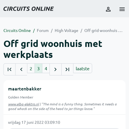
Circuits Online
Forum
High Voltage
Off grid woonhuis met werkplaats
Off grid woonhuis met
werkplaats
2
3
4
laatste
maartenbakker
Golden Member
www.elba-elektro.nl
| "The mind is a funny thing. Sometimes it needs a
good whack on the side of the head to jar things loose."
vrijdag 17 juni 2022 03:09:10