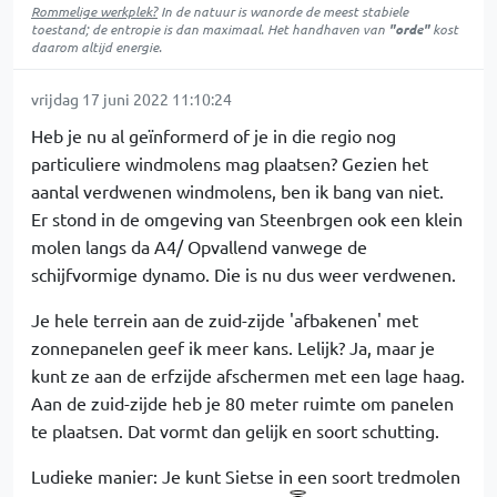
Rommelige werkplek?
In de natuur is
wanorde
de meest stabiele
toestand; de entropie is dan maximaal. Het handhaven van
"orde"
kost
daarom altijd energie.
vrijdag 17 juni 2022 11:10:24
Heb je nu al geïnformerd of je in die regio nog
particuliere windmolens mag plaatsen? Gezien het
aantal verdwenen windmolens, ben ik bang van niet.
Er stond in de omgeving van Steenbrgen ook een klein
molen langs da A4/ Opvallend vanwege de
schijfvormige dynamo. Die is nu dus weer verdwenen.
Je hele terrein aan de zuid-zijde 'afbakenen' met
zonnepanelen geef ik meer kans. Lelijk? Ja, maar je
kunt ze aan de erfzijde afschermen met een lage haag.
Aan de zuid-zijde heb je 80 meter ruimte om panelen
te plaatsen. Dat vormt dan gelijk en soort schutting.
Ludieke manier: Je kunt Sietse in een soort tredmolen