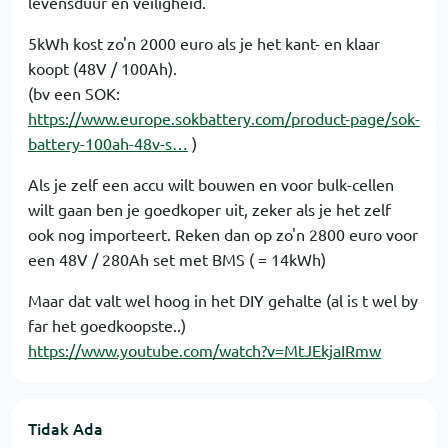
levensduur en veiligheid.
5kWh kost zo'n 2000 euro als je het kant- en klaar
koopt (48V / 100Ah).
(bv een SOK:
https://www.europe.sokbattery.com/product-page/sok-
battery-100ah-48v-s…
)
Als je zelf een accu wilt bouwen en voor bulk-cellen
wilt gaan ben je goedkoper uit, zeker als je het zelf
ook nog importeert. Reken dan op zo'n 2800 euro voor
een 48V / 280Ah set met BMS ( = 14kWh)
Maar dat valt wel hoog in het DIY gehalte (al is t wel by
far het goedkoopste..)
https://www.youtube.com/watch?v=MtJEkjaIRmw
Tidak Ada