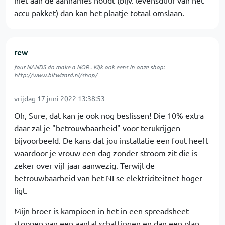
niet aan de aannames houdt (bijv. levensduur van het
accu pakket) dan kan het plaatje totaal omslaan.
rew
four NANDS do make a NOR . Kijk ook eens in onze shop:
http://www.bitwizard.nl/shop/
vrijdag 17 juni 2022 13:38:53
Oh, Sure, dat kan je ook nog beslissen! Die 10% extra
daar zal je "betrouwbaarheid" voor terukrijgen
bijvoorbeeld. De kans dat jou installatie een fout heeft
waardoor je vrouw een dag zonder stroom zit die is
zeker over vijf jaar aanwezig. Terwijl de
betrouwbaarheid van het NLse elektriciteitnet hoger
ligt.
Mijn broer is kampioen in het in een spreadsheet
stoppen van een aantal schattingen en dan een plan