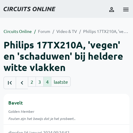
Circuits Online
Forum
Video & TV
Philips 17TX210A, 'vegen' en 'schaduwen' bij heldere witte vlakken
Philips 17TX210A, 'vegen'
en 'schaduwen' bij heldere
witte vlakken
2
3
4
laatste
Bavelt
Golden Member
Fouten zijn het bewijs dat je het probeert..
dinsdag 16 januari 2024 00:24:42