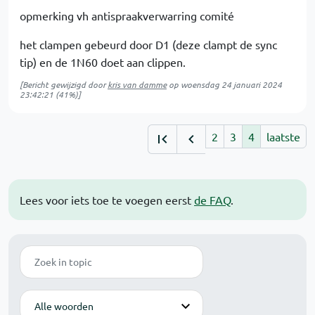
opmerking vh antispraakverwarring comité
het clampen gebeurd door D1 (deze clampt de sync
tip) en de 1N60 doet aan clippen.
[Bericht gewijzigd door
kris van damme
op
woensdag 24 januari 2024
23:42:21
(41%)]
2
3
4
laatste
Lees voor iets toe te voegen eerst
de FAQ
.
Zoek
Modus