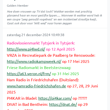
Golden Member
Hoe doen vrouwen op TV dat toch? Wakker worden met prachtig
glanzend haar en mooi gestifte lippen..... Wanneer ik wakker word heb ik
een coupe 'Leeg geroofd vogelnest' en een incidenteel straaltje kwijl..
Gaat ook door voor 'Wilt wief' naar horen zeggen
zaterdag 21 december 2024 10:49:38
Radiovlooienmarkt Tytsjerk in Tytsjerk:
http://www.pi4lwd.nl/
op 12 April 2025
VRZA in Recreatiepark de Paalberg te Renswoude:
http://www.radiokampweek.nl/
op 17 Mei 2025
Friese Radiomarkt in Beetsterzwaag:
https://a63.veron.nl/frm/
op 31 Mei 2025
Ham Radio in Friedrichshafen (Duitsland):
www.hamradio-friedrichshafen.de
op 27, 28, 29 Juni
2025
PI4KAR in Bladel:
https://pi4kar.com/
op ??????
DNAT in Bad Bentheim:
https://dnat.de/
op 29