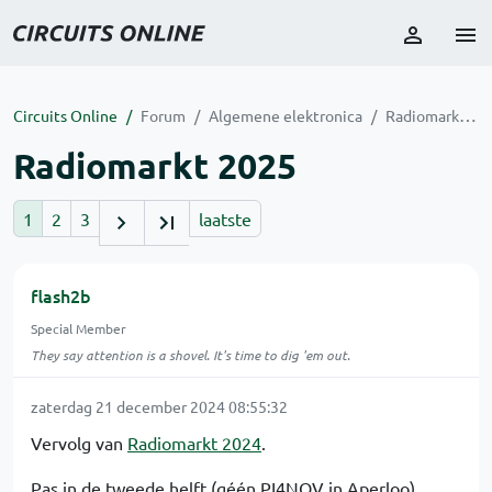
Circuits Online
Forum
Algemene elektronica
Radiomarkt 2025
Radiomarkt 2025
1
2
3
laatste
flash2b
Special Member
They say attention is a shovel. It's time to dig 'em out.
zaterdag 21 december 2024 08:55:32
Vervolg van
Radiomarkt 2024
.
Pas in de tweede helft (géén PI4NOV in Aperloo)