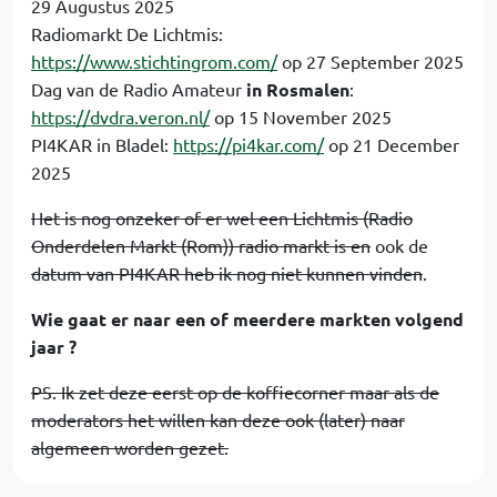
29 Augustus 2025
Radiomarkt De Lichtmis:
https://www.stichtingrom.com/
op 27 September 2025
Dag van de Radio Amateur
in Rosmalen
:
https://dvdra.veron.nl/
op 15 November 2025
PI4KAR in Bladel:
https://pi4kar.com/
op 21 December
2025
Het is nog onzeker of er wel een Lichtmis (Radio
Onderdelen Markt (Rom)) radio markt is en
ook de
datum van PI4KAR heb ik nog niet kunnen vinden
.
Wie gaat er naar een of meerdere markten volgend
jaar ?
PS. Ik zet deze eerst op de koffiecorner maar als de
moderators het willen kan deze ook (later) naar
algemeen worden gezet.