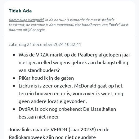
Tidak Ada
Rommelige werkplek?
In de natuur is
wanorde
de meest stabiele
toestand; de entropie is dan maximaal. Het handhaven van
"orde"
kost
daarom altijd energie.
zaterdag 21 december 2024 10:32:41
Was de VRZA markt op de Paalberg afgelopen jaar
niet gecacelled wegens gebrek aan belangstelling
van standhouders?
PiKar houd ik in de gaten
Lichtmis is zeer onzeker. McDonald gaat op het
terrein bouwen en er is, voorzover ik weet, nog
geen andere locatie gevonden.
DvdRA is ook nog onbekend: De IJsselhallen
bestaan niet meer
Jouw links naar de VERON (Jaar 2023!!) en de
Radiokampweek zijn nog niet geupdate