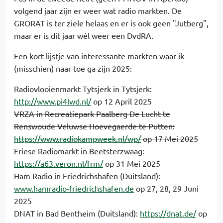
volgend jaar zijn er weer wat radio markten. De
GRORAT is ter ziele helaas en er is ook geen "Jutberg",
maar er is dit jaar wél weer een DvdRA.
Een kort lijstje van interessante markten waar ik
(misschien) naar toe ga zijn 2025:
Radiovlooienmarkt Tytsjerk in Tytsjerk:
http://www.pi4lwd.nl/
op 12 April 2025
VRZA in Recreatiepark
Paalberg
De Lucht te
Renswoude
Veluwse Hoevegaerde te Putten:
https://www.radiokampweek.nl/wp/
op 17 Mei 2025
Friese Radiomarkt in Beetsterzwaag:
https://a63.veron.nl/frm/
op 31 Mei 2025
Ham Radio in Friedrichshafen (Duitsland):
www.hamradio-friedrichshafen.de
op 27, 28, 29 Juni
2025
DNAT in Bad Bentheim (Duitsland):
https://dnat.de/
op