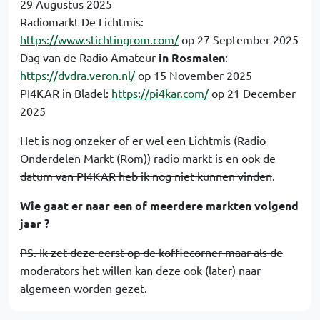
29 Augustus 2025
Radiomarkt De Lichtmis:
https://www.stichtingrom.com/
op 27 September 2025
Dag van de Radio Amateur
in Rosmalen
:
https://dvdra.veron.nl/
op 15 November 2025
PI4KAR in Bladel:
https://pi4kar.com/
op 21 December
2025
Het is nog onzeker of er wel een Lichtmis (Radio
Onderdelen Markt (Rom)) radio markt is en
ook de
datum van PI4KAR heb ik nog niet kunnen vinden
.
Wie gaat er naar een of meerdere markten volgend
jaar ?
PS. Ik zet deze eerst op de koffiecorner maar als de
moderators het willen kan deze ook (later) naar
algemeen worden gezet.