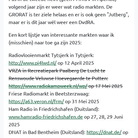
volgend jaar zijn er weer wat radio markten. De
GRORAT is ter ziele helaas en er is ook geen "Jutberg",
maar er is dit jaar wél weer een DvdRA.
Een kort lijstje van interessante markten waar ik
(misschien) naar toe ga zijn 2025:
Radiovlooienmarkt Tytsjerk in Tytsjerk:
http://www.pi4lwd.nl/
op 12 April 2025
VRZA in Recreatiepark
Paalberg
De Lucht te
Renswoude
Veluwse Hoevegaerde te Putten:
https://www.radiokampweek.nl/wp/
op 17 Mei 2025
Friese Radiomarkt in Beetsterzwaag:
https://a63.veron.nl/frm/
op 31 Mei 2025
Ham Radio in Friedrichshafen (Duitsland):
www.hamradio-friedrichshafen.de
op 27, 28, 29 Juni
2025
DNAT in Bad Bentheim (Duitsland):
https://dnat.de/
op