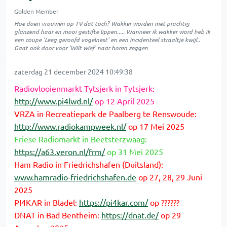
Golden Member
Hoe doen vrouwen op TV dat toch? Wakker worden met prachtig
glanzend haar en mooi gestifte lippen..... Wanneer ik wakker word heb ik
een coupe 'Leeg geroofd vogelnest' en een incidenteel straaltje kwijl..
Gaat ook door voor 'Wilt wief' naar horen zeggen
zaterdag 21 december 2024 10:49:38
Radiovlooienmarkt Tytsjerk in Tytsjerk:
http://www.pi4lwd.nl/
op 12 April 2025
VRZA in Recreatiepark de Paalberg te Renswoude:
http://www.radiokampweek.nl/
op 17 Mei 2025
Friese Radiomarkt in Beetsterzwaag:
https://a63.veron.nl/frm/
op 31 Mei 2025
Ham Radio in Friedrichshafen (Duitsland):
www.hamradio-friedrichshafen.de
op 27, 28, 29 Juni
2025
PI4KAR in Bladel:
https://pi4kar.com/
op ??????
DNAT in Bad Bentheim:
https://dnat.de/
op 29