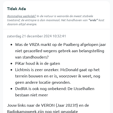
Tidak Ada
Rommelige werkplek?
In de natuur is
wanorde
de meest stabiele
toestand; de entropie is dan maximaal. Het handhaven van
"orde"
kost
daarom altijd energie.
zaterdag 21 december 2024 10:32:41
Was de VRZA markt op de Paalberg afgelopen jaar
niet gecacelled wegens gebrek aan belangstelling
van standhouders?
PiKar houd ik in de gaten
Lichtmis is zeer onzeker. McDonald gaat op het
terrein bouwen en er is, voorzover ik weet, nog
geen andere locatie gevonden.
DvdRA is ook nog onbekend: De IJsselhallen
bestaan niet meer
Jouw links naar de VERON (Jaar 2023!!) en de
Radiokampweek zijn nog niet geupdate