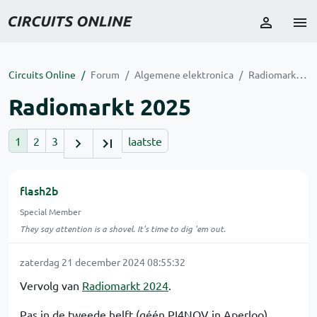
Circuits Online
Forum
Algemene elektronica
Radiomarkt 2025
Radiomarkt 2025
1
2
3
laatste
flash2b
Special Member
They say attention is a shovel. It's time to dig 'em out.
zaterdag 21 december 2024 08:55:32
Vervolg van
Radiomarkt 2024
.
Pas in de tweede helft (géén PI4NOV in Aperloo)