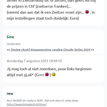
de prijzen in Chf (zwitserse franken)...
(neemt dan aan dat ik een Zwitser moet zijn...
. In
mijn instellingen staat toch duidelijk: Euro)
Sine
Moderator
>>
[Animo check] Hoogspannings voeding Circuits Online 2024
<<
donderdag 7 augustus 2025 18:49:10
Jij mag toch al niet meedoen, jouw links beginnen
altijd met
nl
.ali* (Grrrr
)
rew
four NANDS do make a NOR . Kijk ook eens in onze shop:
http://www.bitwizard.nl/shop/