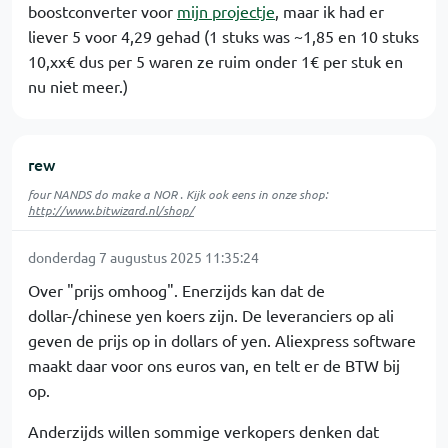
boostconverter voor
mijn projectje
, maar ik had er
liever 5 voor 4,29 gehad (1 stuks was ~1,85 en 10 stuks
10,xx€ dus per 5 waren ze ruim onder 1€ per stuk en
nu niet meer.)
rew
four NANDS do make a NOR . Kijk ook eens in onze shop:
http://www.bitwizard.nl/shop/
donderdag 7 augustus 2025 11:35:24
Over "prijs omhoog". Enerzijds kan dat de
dollar-/chinese yen koers zijn. De leveranciers op ali
geven de prijs op in dollars of yen. Aliexpress software
maakt daar voor ons euros van, en telt er de BTW bij
op.
Anderzijds willen sommige verkopers denken dat