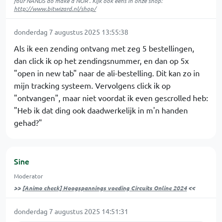
four NANDS do make a NOR . Kijk ook eens in onze shop:
http://www.bitwizard.nl/shop/
donderdag 7 augustus 2025 13:55:38
Als ik een zending ontvang met zeg 5 bestellingen,
dan click ik op het zendingsnummer, en dan op 5x
"open in new tab" naar de ali-bestelling. Dit kan zo in
mijn tracking systeem. Vervolgens click ik op
"ontvangen", maar niet voordat ik even gescrolled heb:
"Heb ik dat ding ook daadwerkelijk in m'n handen
gehad?"
Sine
Moderator
>>
[Animo check] Hoogspannings voeding Circuits Online 2024
<<
donderdag 7 augustus 2025 14:51:31