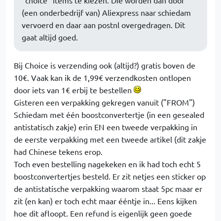
"choice" items te kiezen. Die worden dan door
(een onderbedrijf van) Aliexpress naar schiedam
vervoerd en daar aan postnl overgedragen. Dit
gaat altijd goed.
Bij Choice is verzending ook (altijd?) gratis boven de
10€. Vaak kan ik de 1,99€ verzendkosten ontlopen
door iets van 1€ erbij te bestellen
Gisteren een verpakking gekregen vanuit ("FROM")
Schiedam met één boostconvertertje (in een gesealed
antistatisch zakje) erin EN een tweede verpakking in
de eerste verpakking met een tweede artikel (dit zakje
had Chinese tekens erop.
Toch even bestelling nagekeken en ik had toch echt 5
boostconvertertjes besteld. Er zit netjes een sticker op
de antistatische verpakking waarom staat 5pc maar er
zit (en kan) er toch echt maar ééntje in... Eens kijken
hoe dit afloopt. Een refund is eigenlijk geen goede