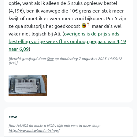
optie, want als ik alleen de 5 stuks opnieuw bestel
(4,19€), ben ik vanwege die 10€ grens een stuk meer
kwijt of moet ik er weer meer zooi bijkopen. Per 5 zijn
ze qua stuksprijs het goedkoopst
maar da's wel
vaker niet logisch bij Ali. (
overigens is de prijs sinds
bestelling vorige week flink omhoog gegaan: van 4,19
naar 6,09
)
[Bericht gewijzigd door
Sine
op
donderdag 7 augustus 2025 14:55:12
(0%)]
rew
four NANDS do make a NOR . Kijk ook eens in onze shop:
http://www.bitwizard.nl/shop/