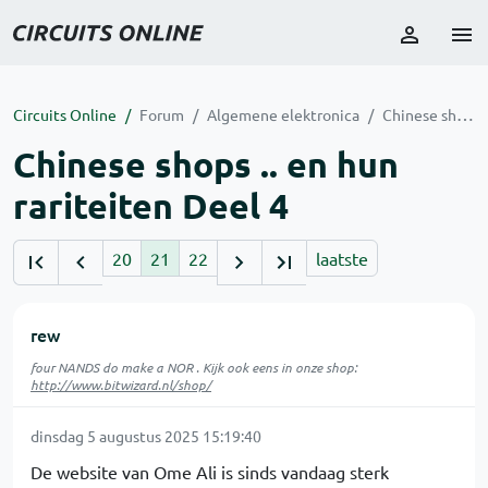
Circuits Online
Forum
Algemene elektronica
Chinese shops .. en hun rariteiten Deel 4
Chinese shops .. en hun
rariteiten Deel 4
20
21
22
laatste
rew
four NANDS do make a NOR . Kijk ook eens in onze shop:
http://www.bitwizard.nl/shop/
dinsdag 5 augustus 2025 15:19:40
De website van Ome Ali is sinds vandaag sterk