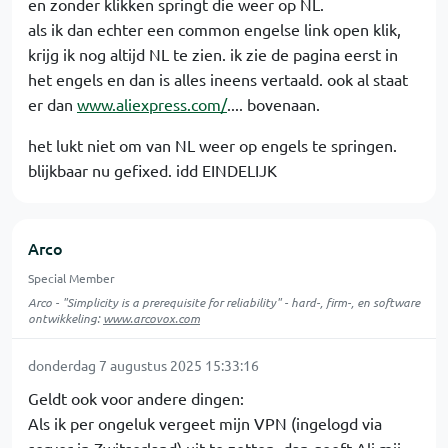
en zonder klikken springt die weer op NL.
als ik dan echter een common engelse link open klik,
krijg ik nog altijd NL te zien. ik zie de pagina eerst in
het engels en dan is alles ineens vertaald. ook al staat
er dan
www.aliexpress.com/
.... bovenaan.
het lukt niet om van NL weer op engels te springen.
blijkbaar nu gefixed. idd EINDELIJK
Arco
Special Member
Arco - "Simplicity is a prerequisite for reliability" - hard-, firm-, en software
ontwikkeling:
www.arcovox.com
donderdag 7 augustus 2025 15:33:16
Geldt ook voor andere dingen:
Als ik per ongeluk vergeet mijn VPN (ingelogd via
server in Zwitserland) uit te zetten, dan geeft Ali mij