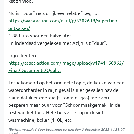
kat zn viool.
Nu is "Duur" natuurlijk een relatief begrip :
https://www.action.com/nl-nl/p/3202618/superfinn-
ontkalker/
1.88 Euro voor een halve liter.
En inderdaad vergeleken met Azijn is t "duur".
Ingredienten :
https://asset.action.com/image/upload/v1741160962/
Final/Documents/Qual…
Terugkomend op het originele topic, de keuze van een
waterontharder in mijn geval is niet gevallen nav de
claim dat ik er energie (stroom of gas) mee zou
besparen maar puur voor "Schoonmaakgemak" in de
rest van het huis. Hele huis zit er op inclusief
wasmachine, boiler (110L) etc.
[Bericht gewijzigd door
bprosman
op
dinsdag 2 december 2025 14:33:07
(15%)]