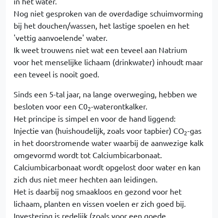
in het water.
Nog niet gesproken van de overdadige schuimvorming
bij het douchen/wassen, het lastige spoelen en het
'vettig aanvoelende' water.
Ik weet trouwens niet wat een teveel aan Natrium
voor het menselijke lichaam (drinkwater) inhoudt maar
een teveel is nooit goed.
Sinds een 5-tal jaar, na lange overweging, hebben we
besloten voor een C0
-waterontkalker.
2
Het principe is simpel en voor de hand liggend:
Injectie van (huishoudelijk, zoals voor tapbier) CO
-gas
2
in het doorstromende water waarbij de aanwezige kalk
omgevormd wordt tot Calciumbicarbonaat.
Calciumbicarbonaat wordt opgelost door water en kan
zich dus niet meer hechten aan leidingen.
Het is daarbij nog smaakloos en gezond voor het
lichaam, planten en vissen voelen er zich goed bij.
Investering is redelijk (zoals voor een goede