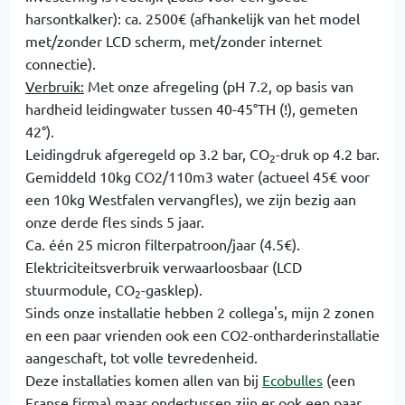
harsontkalker): ca. 2500€ (afhankelijk van het model
met/zonder LCD scherm, met/zonder internet
connectie).
Verbruik:
Met onze afregeling (pH 7.2, op basis van
hardheid leidingwater tussen 40-45°TH (!), gemeten
42°).
Leidingdruk afgeregeld op 3.2 bar, CO
-druk op 4.2 bar.
2
Gemiddeld 10kg CO2/110m3 water (actueel 45€ voor
een 10kg Westfalen vervangfles), we zijn bezig aan
onze derde fles sinds 5 jaar.
Ca. één 25 micron filterpatroon/jaar (4.5€).
Elektriciteitsverbruik verwaarloosbaar (LCD
stuurmodule, CO
-gasklep).
2
Sinds onze installatie hebben 2 collega's, mijn 2 zonen
en een paar vrienden ook een CO2-ontharderinstallatie
aangeschaft, tot volle tevredenheid.
Deze installaties komen allen van bij
Ecobulles
(een
Franse firma) maar ondertussen zijn er ook een paar