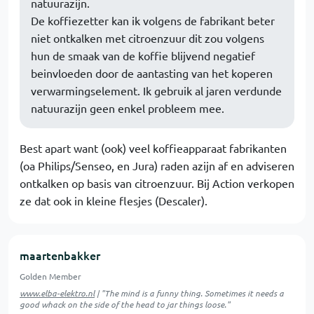
natuurazijn.
De koffiezetter kan ik volgens de fabrikant beter
niet ontkalken met citroenzuur dit zou volgens
hun de smaak van de koffie blijvend negatief
beinvloeden door de aantasting van het koperen
verwarmingselement. Ik gebruik al jaren verdunde
natuurazijn geen enkel probleem mee.
Best apart want (ook) veel koffieapparaat fabrikanten
(oa Philips/Senseo, en Jura) raden azijn af en adviseren
ontkalken op basis van citroenzuur. Bij Action verkopen
ze dat ook in kleine flesjes (Descaler).
maartenbakker
Golden Member
www.elba-elektro.nl
| "The mind is a funny thing. Sometimes it needs a
good whack on the side of the head to jar things loose."