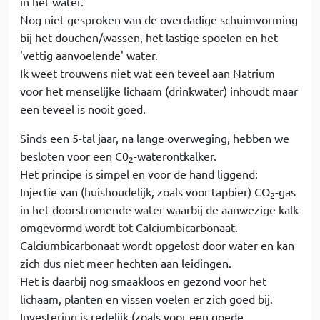
in het water.
Nog niet gesproken van de overdadige schuimvorming
bij het douchen/wassen, het lastige spoelen en het
'vettig aanvoelende' water.
Ik weet trouwens niet wat een teveel aan Natrium
voor het menselijke lichaam (drinkwater) inhoudt maar
een teveel is nooit goed.
Sinds een 5-tal jaar, na lange overweging, hebben we
besloten voor een C0
-waterontkalker.
2
Het principe is simpel en voor de hand liggend:
Injectie van (huishoudelijk, zoals voor tapbier) CO
-gas
2
in het doorstromende water waarbij de aanwezige kalk
omgevormd wordt tot Calciumbicarbonaat.
Calciumbicarbonaat wordt opgelost door water en kan
zich dus niet meer hechten aan leidingen.
Het is daarbij nog smaakloos en gezond voor het
lichaam, planten en vissen voelen er zich goed bij.
Investering is redelijk (zoals voor een goede