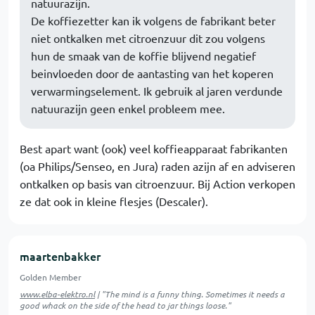
natuurazijn.
De koffiezetter kan ik volgens de fabrikant beter
niet ontkalken met citroenzuur dit zou volgens
hun de smaak van de koffie blijvend negatief
beinvloeden door de aantasting van het koperen
verwarmingselement. Ik gebruik al jaren verdunde
natuurazijn geen enkel probleem mee.
Best apart want (ook) veel koffieapparaat fabrikanten
(oa Philips/Senseo, en Jura) raden azijn af en adviseren
ontkalken op basis van citroenzuur. Bij Action verkopen
ze dat ook in kleine flesjes (Descaler).
maartenbakker
Golden Member
www.elba-elektro.nl
| "The mind is a funny thing. Sometimes it needs a
good whack on the side of the head to jar things loose."