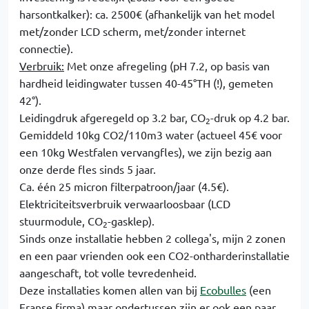
harsontkalker): ca. 2500€ (afhankelijk van het model
met/zonder LCD scherm, met/zonder internet
connectie).
Verbruik:
Met onze afregeling (pH 7.2, op basis van
hardheid leidingwater tussen 40-45°TH (!), gemeten
42°).
Leidingdruk afgeregeld op 3.2 bar, CO
-druk op 4.2 bar.
2
Gemiddeld 10kg CO2/110m3 water (actueel 45€ voor
een 10kg Westfalen vervangfles), we zijn bezig aan
onze derde fles sinds 5 jaar.
Ca. één 25 micron filterpatroon/jaar (4.5€).
Elektriciteitsverbruik verwaarloosbaar (LCD
stuurmodule, CO
-gasklep).
2
Sinds onze installatie hebben 2 collega's, mijn 2 zonen
en een paar vrienden ook een CO2-ontharderinstallatie
aangeschaft, tot volle tevredenheid.
Deze installaties komen allen van bij
Ecobulles
(een
Franse firma) maar ondertussen zijn er ook een paar