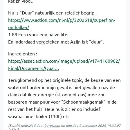
kat zn viool.
Nu is "Duur" natuurlijk een relatief begrip :
https://www.action.com/nl-nl/p/3202618/superfinn-
ontkalker/
1.88 Euro voor een halve liter.
En inderdaad vergeleken met Azijn is t "duur".
Ingredienten :
https://asset.action.com/image/upload/v1741160962/
Final/Documents/Qual…
Terugkomend op het originele topic, de keuze van een
waterontharder in mijn geval is niet gevallen nav de
claim dat ik er energie (stroom of gas) mee zou
besparen maar puur voor "Schoonmaakgemak" in de
rest van het huis. Hele huis zit er op inclusief
wasmachine, boiler (110L) etc.
[Bericht gewijzigd door
bprosman
op
dinsdag 2 december 2025 14:33:07
(15%)]