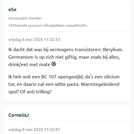
eSe
Honourable Member
CChheecckk yyoouurr dduupplleexx sswwiittcchh..
vrijdag 8 mei 2026 11:32:33
Ik dacht dat was bij vermogens transistoren: Berylium.
Germanium is op zich niet giftig, maar zoals bij alles,
drink/eet met mate
Ik heb ooit een BC 107 opengevijld, da's een silicium
tor, en daarin zat een witte pasta. Warmtegeleidend
spul? Of anti trilling?
CornelisJ
vrijdag 8 mei 2026 11:32:47