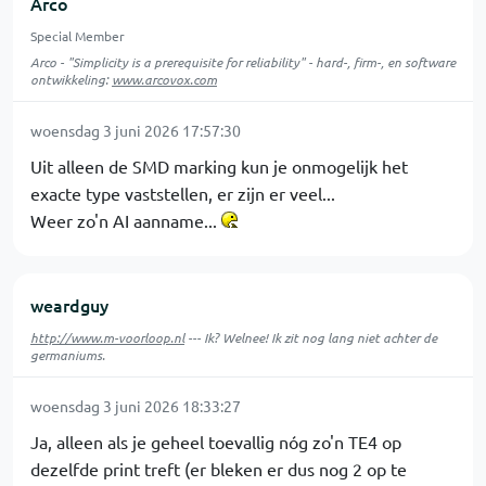
Arco
Special Member
Arco - "Simplicity is a prerequisite for reliability" - hard-, firm-, en software
ontwikkeling:
www.arcovox.com
woensdag 3 juni 2026 17:57:30
Uit alleen de SMD marking kun je onmogelijk het
exacte type vaststellen, er zijn er veel...
Weer zo'n AI aanname...
weardguy
http://www.m-voorloop.nl
--- Ik? Welnee! Ik zit nog lang niet achter de
germaniums.
woensdag 3 juni 2026 18:33:27
Ja, alleen als je geheel toevallig nóg zo'n TE4 op
dezelfde print treft (er bleken er dus nog 2 op te