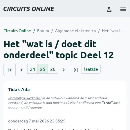
Circuits Online
Forum
Algemene elektronica
Het "wat is / doet dit onderdeel" topic Deel 12
Het "wat is / doet dit
onderdeel" topic Deel 12
24
25
26
laatste
Tidak Ada
Rommelige werkplek?
In de natuur is
wanorde
de meest stabiele
toestand; de entropie is dan maximaal. Het handhaven van
"orde"
kost
daarom altijd energie.
donderdag 7 mei 2026 22:35:29