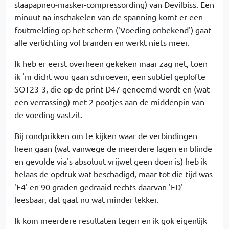
slaapapneu-masker-compressording) van Devilbiss. Een
minuut na inschakelen van de spanning komt er een
foutmelding op het scherm ('Voeding onbekend') gaat
alle verlichting vol branden en werkt niets meer.
Ik heb er eerst overheen gekeken maar zag net, toen
ik 'm dicht wou gaan schroeven, een subtiel geplofte
SOT23-3, die op de print D47 genoemd wordt en (wat
een verrassing) met 2 pootjes aan de middenpin van
de voeding vastzit.
Bij rondprikken om te kijken waar de verbindingen
heen gaan (wat vanwege de meerdere lagen en blinde
en gevulde via's absoluut vrijwel geen doen is) heb ik
helaas de opdruk wat beschadigd, maar tot die tijd was
'E4' en 90 graden gedraaid rechts daarvan 'FD'
leesbaar, dat gaat nu wat minder lekker.
Ik kom meerdere resultaten tegen en ik gok eigenlijk