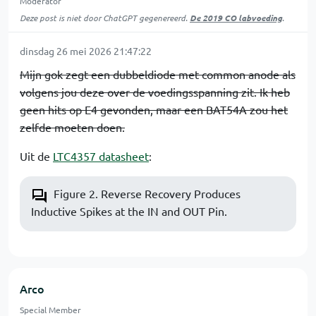
Moderator
Deze post is niet door ChatGPT gegenereerd.
De 2019 CO labvoeding
.
dinsdag 26 mei 2026 21:47:22
Mijn gok zegt een dubbeldiode met common anode als
volgens jou deze over de voedingsspanning zit. Ik heb
geen hits op E4 gevonden, maar een BAT54A zou het
zelfde moeten doen.
Uit de
LTC4357 datasheet
:
Figure 2. Reverse Recovery Produces
Inductive Spikes at the IN and OUT Pin.
Arco
Special Member