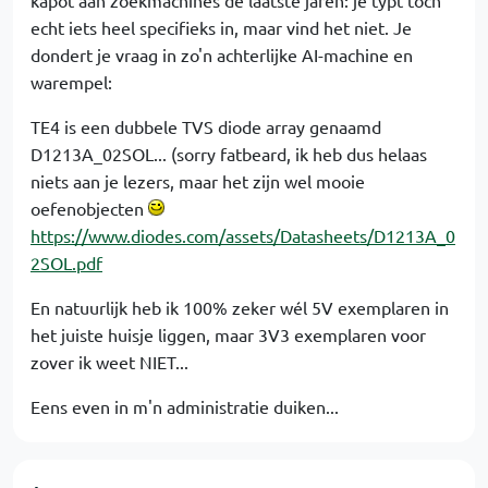
kapot aan zoekmachines de laatste jaren: je typt toch
echt iets heel specifieks in, maar vind het niet. Je
dondert je vraag in zo'n achterlijke AI-machine en
warempel:
TE4 is een dubbele TVS diode array genaamd
D1213A_02SOL... (sorry fatbeard, ik heb dus helaas
niets aan je lezers, maar het zijn wel mooie
oefenobjecten
https://www.diodes.com/assets/Datasheets/D1213A_0
2SOL.pdf
En natuurlijk heb ik 100% zeker wél 5V exemplaren in
het juiste huisje liggen, maar 3V3 exemplaren voor
zover ik weet NIET...
Eens even in m'n administratie duiken...