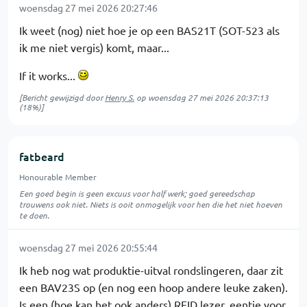
woensdag 27 mei 2026 20:27:46
Ik weet (nog) niet hoe je op een BAS21T (SOT-523 als
ik me niet vergis) komt, maar...
If it works...
[Bericht gewijzigd door
Henry S.
op
woensdag 27 mei 2026 20:37:13
(18%)]
fatbeard
Honourable Member
Een goed begin is geen excuus voor half werk; goed gereedschap
trouwens ook niet. Niets is ooit onmogelijk voor hen die het niet hoeven
te doen.
woensdag 27 mei 2026 20:55:44
Ik heb nog wat produktie-uitval rondslingeren, daar zit
een BAV23S op (en nog een hoop andere leuke zaken).
Is een (hoe kan het ook anders) RFID lezer, eentje voor