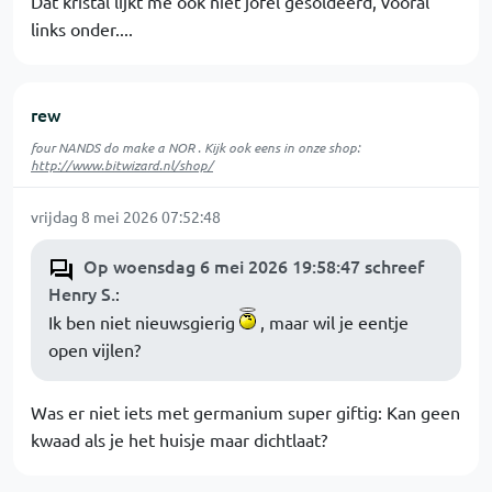
Dat kristal lijkt me ook niet jofel gesoldeerd, vooral
links onder....
rew
four NANDS do make a NOR . Kijk ook eens in onze shop:
http://www.bitwizard.nl/shop/
vrijdag 8 mei 2026 07:52:48
Op woensdag 6 mei 2026 19:58:47 schreef
Henry S.
:
Ik ben niet nieuwsgierig
, maar wil je eentje
open vijlen?
Was er niet iets met germanium super giftig: Kan geen
kwaad als je het huisje maar dichtlaat?