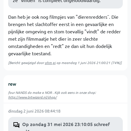
ze "vinden" is compleet ongeloodwaardig.
Dan heb je ook nog filmpjes van "dierenredders¨. Die
brengen het slachtoffer eerst in een gevaarlijke en
pijnlijke omgeving en stom toevallig "vindt" de redder
met zijn filmmaatje het dier in zeer slechte
omstandigheden en "redt" ze dan uit hun dodelijk
gevaarlijke toestand.
[Bericht gewijzigd door
ohm pi
op
maandag 1 juni 2026 21:00:21
(74%)]
rew
four NANDS do make a NOR . Kijk ook eens in onze shop:
http://www.bitwizard.nl/shop/
dinsdag 2 juni 2026 08:44:18
Op zondag 31 mei 2026 23:10:05 schreef