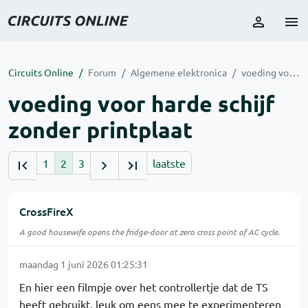
Circuits Online
Forum
Algemene elektronica
voeding voor harde schijf zonder printplaat
voeding voor harde schijf
zonder printplaat
1
2
3
laatste
CrossFireX
A good housewife opens the fridge-door at zero cross point of AC cycle.
maandag 1 juni 2026 01:25:31
En hier een filmpje over het controllertje dat de TS
heeft gebruikt, leuk om eens mee te experimenteren