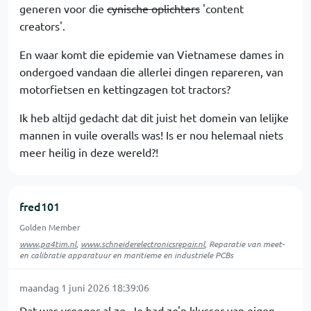
generen voor die
cynische oplichters
'content
creators'.
En waar komt die epidemie van Vietnamese dames in
ondergoed vandaan die allerlei dingen repareren, van
motorfietsen en kettingzagen tot tractors?
Ik heb altijd gedacht dat dit juist het domein van lelijke
mannen in vuile overalls was! Is er nou helemaal niets
meer heilig in deze wereld?!
fred101
Golden Member
www.pa4tim.nl
,
www.schneiderelectronicsrepair.nl
, Reparatie van meet-
en calibratie apparatuur en maritieme en industriele PCBs
maandag 1 juni 2026 18:39:06
Dat was vroeger al zo. Je had zo'n klusser van eigen