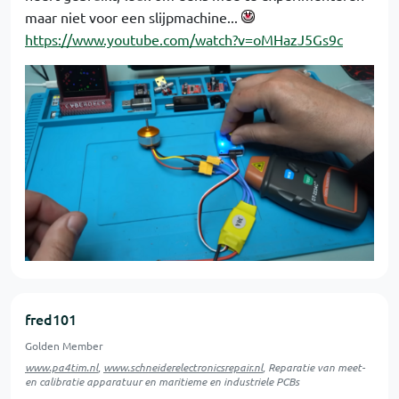
maar niet voor een slijpmachine...
https://www.youtube.com/watch?v=oMHazJ5Gs9c
fred101
Golden Member
www.pa4tim.nl
,
www.schneiderelectronicsrepair.nl
, Reparatie van meet-
en calibratie apparatuur en maritieme en industriele PCBs