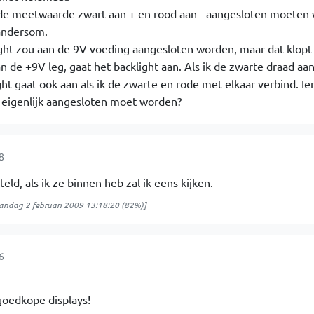
n de meetwaarde zwart aan + en rood aan - aangesloten moeten
 andersom.
ight zou aan de 9V voeding aangesloten worden, maar dat klopt 
an de +9V leg, gaat het backlight aan. Als ik de zwarte draad aan
ght gaat ook aan als ik de zwarte en rode met elkaar verbind. I
 eigenlijk aangesloten moet worden?
8
ld, als ik ze binnen heb zal ik eens kijken.
ndag 2 februari 2009 13:18:20
(82%)]
6
goedkope displays!