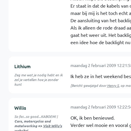
Er staat in dat de kabels va
maar bij mij is het toch echt
De aansluiting van het backl
Als ik alleen de rode draad a
gaat het weer uit. Het backli
een idee hoe de backlight nu
maandag 2 februari 2009 12:21:5
Lithium
Zeg me wat je nodig hebt en ik
Ik heb ze in het weekend beste
zal je vertellen hoe je zonder
kunt
[Bericht gewijzigd door
Henry S.
op
maa
maandag 2 februari 2009 12:22:5
Willis
So far...so good...KABOEM! |
OK, ik ben benieuwd.
Cars, motorcycles and
Verder wel mooie en vooral 
metalworking =>
Visit Willy's
website!