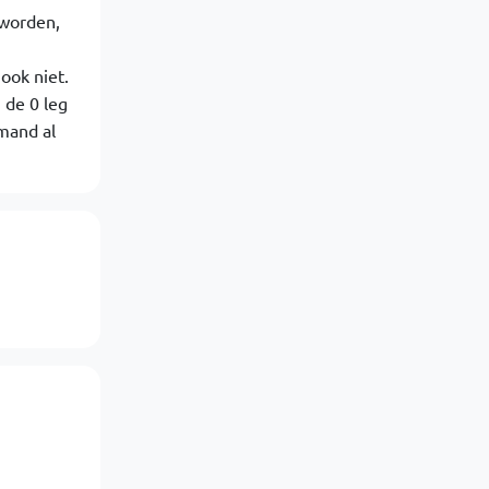
 worden,
ook niet.
 de 0 leg
emand al