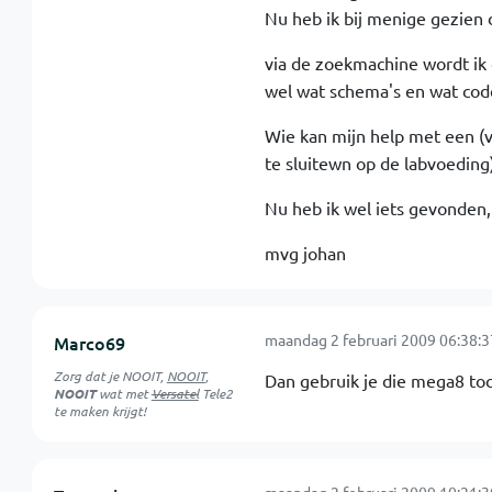
Nu heb ik bij menige gezien d
via de zoekmachine wordt ik o
wel wat schema's en wat code
Wie kan mijn help met een (v
te sluitewn op de labvoeding)
Nu heb ik wel iets gevonden,
mvg johan
maandag 2 februari 2009 06:38:3
Marco69
Zorg dat je
NOOIT
,
NOOIT
,
Dan gebruik je die mega8 to
NOOIT
wat met
Versatel
Tele2
te maken krijgt!