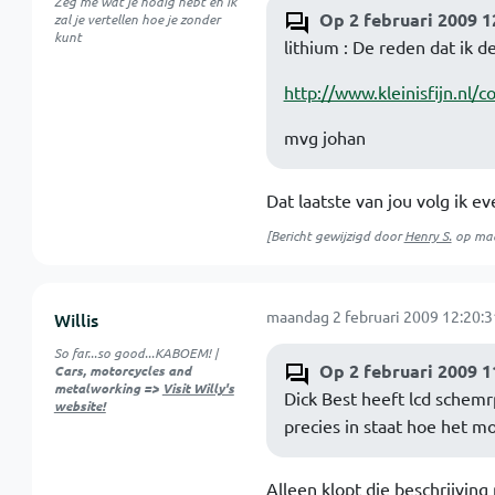
Zeg me wat je nodig hebt en ik
Op 2 februari 2009 1
zal je vertellen hoe je zonder
kunt
lithium : De reden dat ik 
http://www.kleinisfijn.nl/
mvg johan
Dat laatste van jou volg ik ev
[Bericht gewijzigd door
Henry S.
op
maa
maandag 2 februari 2009 12:20:3
Willis
So far...so good...KABOEM! |
Op 2 februari 2009 1
Cars, motorcycles and
metalworking =>
Visit Willy's
Dick Best heeft lcd schemrp
website!
precies in staat hoe het mo
Alleen klopt die beschrijving