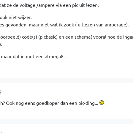
at ze de voltage /ampere via een pic uit lezen.
ok niet wijzer.
s gevonden, maar niet wat ik zoek ( uitlezen van amperage).
oorbeeld) code(s) (picbasic) en een schema( vooral hoe de ing
.
 maar dat in met een atmega8 .
7
ch? Ook nog eens goedkoper dan een pic-ding...