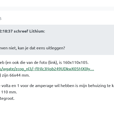
5
2:18:37 schreef Lithium
:
 even niet, kan je dat eens uitleggen?
eb (en ook die van de foto (link), is 160x110x105.
ipts/wgate/zcop_nl3/~flNlc3Npb249UDkwX05MX0Iy…
t) zijn 66x44 mm.
e volta en 1 voor de amperage wil hebben is mijn behuizing te k
s 110 mm.
tegroot.