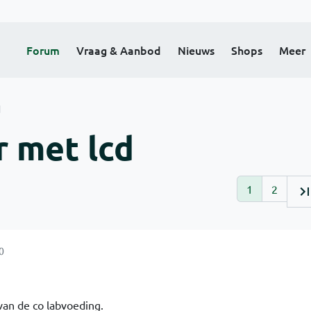
Forum
Vraag & Aanbod
Nieuws
Shops
Meer
d
 met lcd
1
2
0
van de co labvoeding.