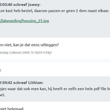
2:03:40 schreef joewy
:
deze kast heb bestel, daarom passen er geen 2 dvm naast elkaar.
co/labvoeding/housing_25.jpg
en niet, kan je dat eens uitleggen?
ndag 2 februari 2009 13:18:04
(15%)]
1
1:50:42 schreef Lithium
:
jes waar dat ook mee kan, hij heeft er zelfs een hele pdf file b
et.
 niet helemaal.