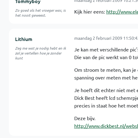
maandag 2 februari 2009 10:21:3
Tommyboy
Zo goed als het vroeger was, is
Kijk hier eens:
http://www.el
het nooit geweest.
maandag 2 februari 2009 11:50:4
Lithium
Zeg me wat je nodig hebt en ik
Je kan met verschillende pic
zal je vertellen hoe je zonder
Die van de pic werkt van 0 t
kunt
Om stroom te meten, kan je e
spanning over meten met het
Je hoeft dit echter niet met 
Dick Best heeft lcd schemrpje
precies in staat hoe het moet
Deze bijv.
http://www.dickbest.nl/web