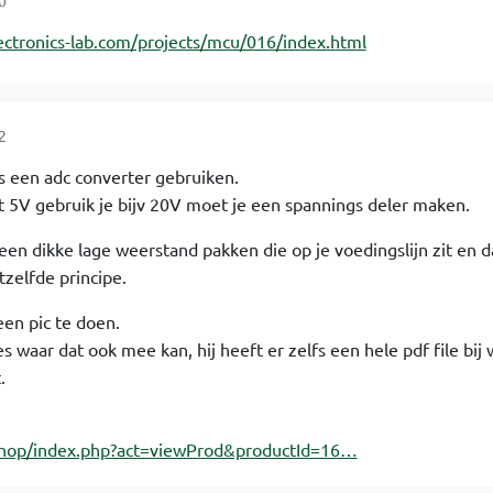
0
ectronics-lab.com/projects/mcu/016/index.html
2
's een adc converter gebruiken.
ot 5V gebruik je bijv 20V moet je een spannings deler maken.
en dikke lage weerstand pakken die op je voedingslijn zit en d
zelfde principe.
een pic te doen.
s waar dat ook mee kan, hij heeft er zelfs een hele pdf file bij 
.
shop/index.php?act=viewProd&productId=16…