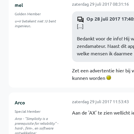
zaterdag 29 juli 2017 08:31:16
mel
Golden Member
Op 28 juli 2017 17:40
u=ir betekent niet :U bent
[...]
ingenieur..
Bedankt voor de info! Hij 
zendamateur. Naast dit app
welke mensen ik daarmee b
Zet een advertentie hier bij
kunnen worden
zaterdag 29 juli 2017 11:53:43
Arco
Special Member
Aan de 'AX' te zien wellicht 
Arco - "Simplicity is a
prerequisite for reliability" -
hard-, firm-, en software
ontwikkeling: