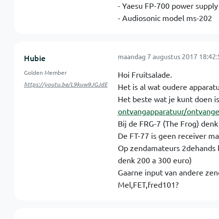
- Yaesu FP-700 power supply
- Audiosonic model ms-202
maandag 7 augustus 2017 18:42:
Hubie
Golden Member
Hoi Fruitsalade.
https://youtu.be/L9kuw9JGJdE
Het is al wat oudere apparatu
Het beste wat je kunt doen is
ontvangapparatuur/ontvang
Bij de FRG-7 (The Frog) denk 
De FT-77 is geen receiver m
Op zendamateurs 2dehands krij
denk 200 a 300 euro)
Gaarne input van andere zen
Mel,FET,fred101?