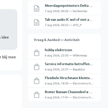
Meerslagenpotmeters Delta SM45-70D
7 aug 2026, 00:26 — benleentje
Tab van audio IC wel of niet aan de GND.
7 aug 2026, 00:23 — ATO_P
n idee
Vraag & Aanbod — Activiteit
hobby elektricien
6 aug 2026, 22:50 — Willemwap
r blij mee
Service informatie betreffende een GFC-8010 van GW
6 aug 2026, 22:37 — Bapaktus
Flexibele Hirschmann klemtestpen met tweedelige klem.
6 aug 2026, 18:30 — Electronica Hobbyist
Romer Banaan Chassisdeel ø 4 mm 16Amp
6 aug 2026, 17:41 — Electronica Hobbyist