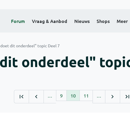
Forum
Vraag & Aanbod
Nieuws
Shops
Meer
/ doet dit onderdeel" topic Deel 7
 dit onderdeel" topi
…
9
10
11
…