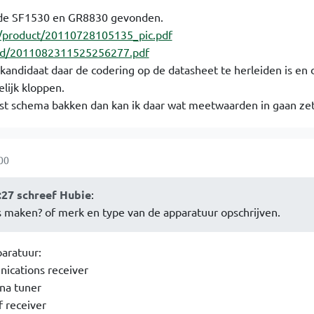
 de SF1530 en GR8830 gevonden.
/product/20110728105135_pic.pdf
ad/2011082311525256277.pdf
 kandidaat daar de codering op de datasheet te herleiden is en 
ijk kloppen.
ist schema bakken dan kan ik daar wat meetwaarden in gaan ze
00
1:27 schreef Hubie
:
s maken? of merk en type van de apparatuur opschrijven.
aratuur:
ications receiver
na tuner
f receiver