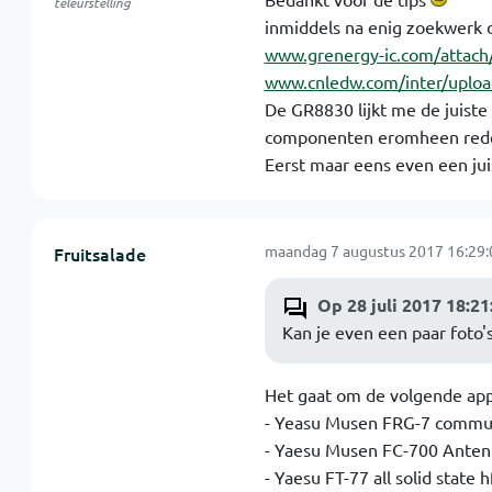
teleurstelling
inmiddels na enig zoekwerk
www.grenergy-ic.com/attach
www.cnledw.com/inter/uplo
De GR8830 lijkt me de juiste
componenten eromheen redel
Eerst maar eens even een ju
maandag 7 augustus 2017 16:29:
Fruitsalade
Op 28 juli 2017 18:2
Kan je even een paar foto'
Het gaat om de volgende app
- Yeasu Musen FRG-7 commun
- Yaesu Musen FC-700 Anten
- Yaesu FT-77 all solid state h