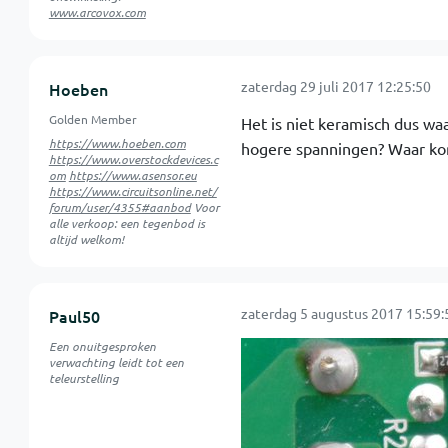
www.arcovox.com
zaterdag 29 juli 2017 12:25:50
Hoeben
Golden Member
Het is niet keramisch dus waar
https://www.hoeben.com
hogere spanningen? Waar kom
https://www.overstockdevices.c
om
https://www.asensor.eu
https://www.circuitsonline.net/
forum/user/4355#aanbod
Voor
alle verkoop: een tegenbod is
altijd welkom!
zaterdag 5 augustus 2017 15:59:
Paul50
Een onuitgesproken
verwachting leidt tot een
teleurstelling