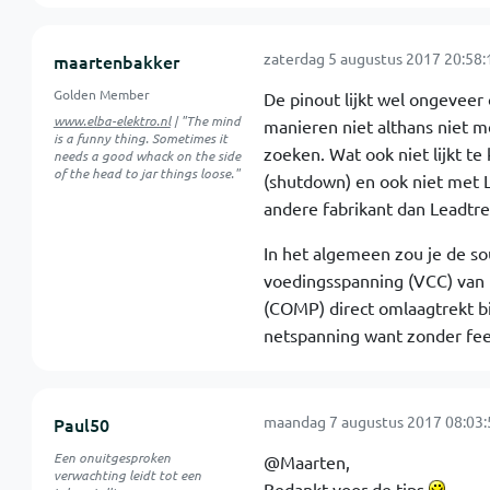
zaterdag 5 augustus 2017 20:58:
maartenbakker
Golden Member
De pinout lijkt wel ongevee
www.elba-elektro.nl
| "The mind
manieren niet althans niet 
is a funny thing. Sometimes it
zoeken. Wat ook niet lijkt te
needs a good whack on the side
of the head to jar things loose."
(shutdown) en ook niet met 
andere fabrikant dan Leadtre
In het algemeen zou je de s
voedingsspanning (VCC) van h
(COMP) direct omlaagtrekt bi
netspanning want zonder feed
maandag 7 augustus 2017 08:03:
Paul50
Een onuitgesproken
@Maarten,
verwachting leidt tot een
Bedankt voor de tips