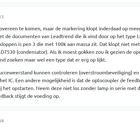
13
r overeen te komen, maar de markering klopt inderdaad op mee
met de documenten van Leadtrend die ik vind door op het type 
 kloppen is pen 3 die met 100k aan massa zit. Dat klopt niet m
LD7530 (condensator). Als ik moest gokken zou ik gezien de op
nd zoeken maar wel een type dat er erg op lijkt.
ourceweerstand kunnen controleren (overstroombeveiliging) en
et IC. Een andere mogelijkheid is dat de optocoupler de feed
j het opstarten. Neem deze niet los zonder lamp in serie met 
back stijgt de voeding op.
56