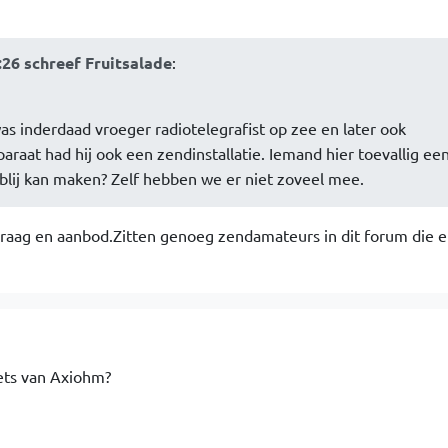
:26 schreef Fruitsalade
:
was inderdaad vroeger radiotelegrafist op zee en later ook
araat had hij ook een zendinstallatie. Iemand hier toevallig ee
lij kan maken? Zelf hebben we er niet zoveel mee.
 vraag en aanbod.Zitten genoeg zendamateurs in dit forum die e
iets van Axiohm?