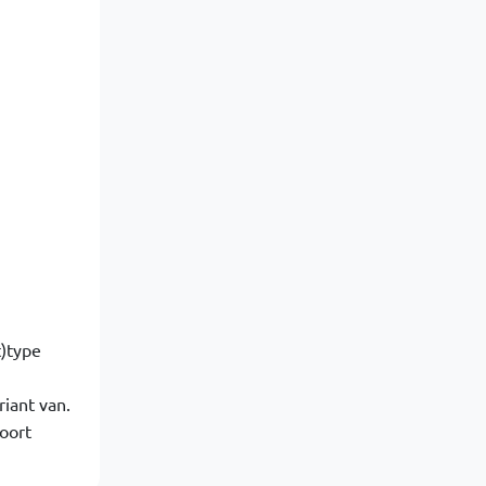
t)type
riant van.
soort