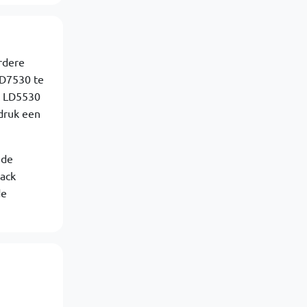
rdere
LD7530 te
et LD5530
druk een
 de
back
de