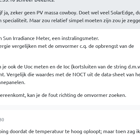
jf ja, zeker geen PV massa cowboy. Doet wel veel SolarEdge, d
n specialiteit. Maar zou relatief simpel moeten zijn zou je zegg
n Sun Irradiance Meter, een instralingsmeter.
rgie vergelijken met de omvormer c.q. de opbrengst van de
 je ook de Uoc meten en de Ioc (kortsluiten van de string d.m.v
t. Vergelijk die waardes met de NOCT uit de data-sheet van h
nnepanelen.
overeenkomt, kan je de fout richting de omvormer zoeken.
30
ping doordat de temperatuur te hoog oploopt; maar toen zag ik