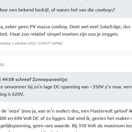
oor een bekend bedrijf, of waren het van die cowboys?
 ja, zeker geen PV massa cowboy. Doet wel veel SolarEdge, dus 
iteit. Maar zou relatief simpel moeten zijn zou je zeggen.
nsdag 5 oktober 2022 12:59:37
(40%)]
10
:44:09 schreef Zonnepaneeltje
:
eze omvormer bij zo'n lage DC-spanning van ~350V z'n max. ve
ing is 620V.
de 'onze' (nou ja, van m'n ouders dus, een Mastervolt geloof i
0 en 690 Volt DC of zo liggen. Dat vind ik, gezien het maken 
 gelijkspanning, geen rare waarde. Bij 350 Volt als maximum lo