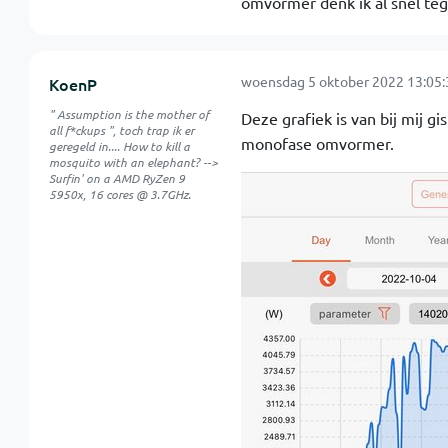
omvormer denk ik al snel teg
woensdag 5 oktober 2022 13:05:
KoenP
" Assumption is the mother of
Deze grafiek is van bij mij g
all f*ckups ", toch trap ik er
monofase omvormer.
geregeld in.... How to kill a
mosquito with an elephant? -->
Surfin' on a AMD RyZen 9
5950x, 16 cores @ 3.7GHz.