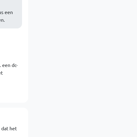
us een
en.
. een dc-
et
 dat het