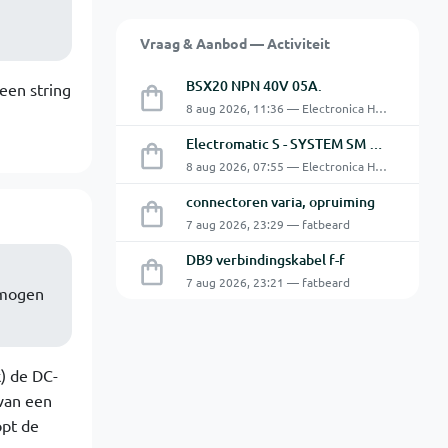
Vraag & Aanbod — Activiteit
BSX20 NPN 40V 05A.
een string
8 aug 2026, 11:36 — Electronica Hobbyist
Electromatic S - SYSTEM SM 125 220
8 aug 2026, 07:55 — Electronica Hobbyist
connectoren varia, opruiming
7 aug 2026, 23:29 — fatbeard
DB9 verbindingskabel f-f
7 aug 2026, 23:21 — fatbeard
rmogen
k) de DC-
van een
opt de