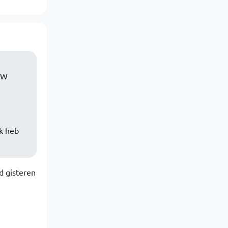
4kW
k heb
d gisteren