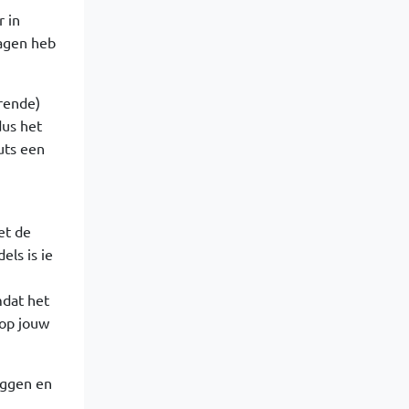
 in
dagen heb
rende)
dus het
uts een
et de
els is ie
mdat het
 op jouw
iggen en