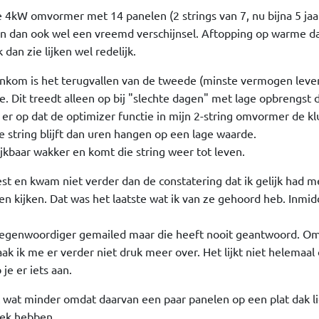
4kW omvormer met 14 panelen (2 strings van 7, nu bijna 5 jaar
u en dan ook wel een vreemd verschijnsel. Aftopping op warme 
dan zie lijken wel redelijk.
enkom is het terugvallen van de tweede (minste vermogen leve
e. Dit treedt alleen op bij "slechte dagen" met lage opbrengst 
kt er op dat de optimizer functie in mijn 2-string omvormer de kl
e string blijft dan uren hangen op een lage waarde.
kbaar wakker en komt die string weer tot leven.
est en kwam niet verder dan de constatering dat ik gelijk had m
en kijken. Dat was het laatste wat ik van ze gehoord heb. Inmidd
tegenwoordiger gemailed maar die heeft nooit geantwoord. O
maak ik me er verder niet druk meer over. Het lijkt niet helemaal
e er iets aan.
t wat minder omdat daarvan een paar panelen op een plat dak l
oek hebben.