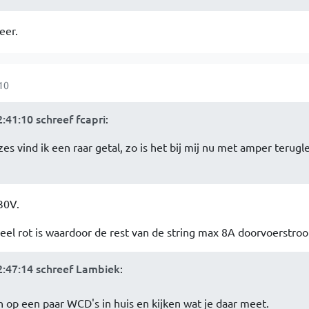
eer.
10
:41:10 schreef fcapri
:
s vind ik een raar getal, zo is het bij mij nu met amper terugl
230V.
aneel rot is waardoor de rest van de string max 8A doorvoerstro
:47:14 schreef Lambiek
:
op een paar WCD's in huis en kijken wat je daar meet.