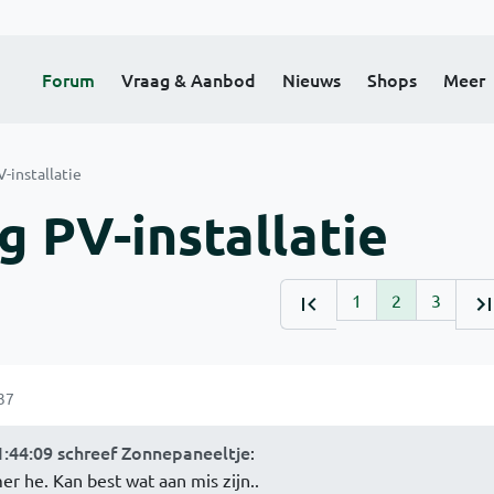
Forum
Vraag & Aanbod
Nieuws
Shops
Meer
-installatie
 PV-installatie
1
2
3
37
:44:09 schreef Zonnepaneeltje
:
r he. Kan best wat aan mis zijn..