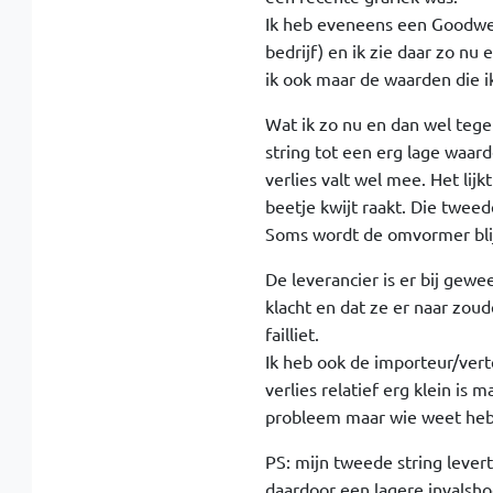
Ik heb eveneens een Goodwe 
bedrijf) en ik zie daar zo n
ik ook maar de waarden die ik 
Wat ik zo nu en dan wel teg
string tot een erg lage waard
verlies valt wel mee. Het lij
beetje kwijt raakt. Die tweed
Soms wordt de omvormer blij
De leverancier is er bij gewe
klacht en dat ze er naar zoud
failliet.
Ik heb ook de importeur/ver
verlies relatief erg klein is 
probleem maar wie weet heb j
PS: mijn tweede string lever
daardoor een lagere invalsh