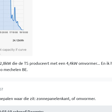
 2,8kW die de TS produceert met een 4,4kW omvormer... En ik 
gio mechelen BE.
07
bepalen waar die zit: zonnepanelenkant, of omvormer.
:55:10 schreef Deeznts
: