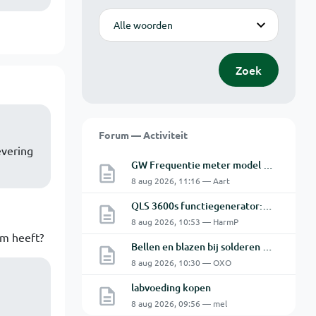
Modus
Zoek
Forum — Activiteit
evering
GW Frequentie meter model GFC-8010G probleem
8 aug 2026, 11:16 — Aart
QLS 3600s functiegenerator: software verbinden lukt niet.
8 aug 2026, 10:53 — HarmP
om heeft?
Bellen en blazen bij solderen van Chinese PCBs
8 aug 2026, 10:30 — OXO
labvoeding kopen
8 aug 2026, 09:56 — mel