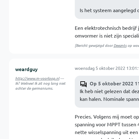
Is het systeem aangelegd d
Een elektrotechnisch bedrijf
omvormer is niet zijn special
[Bericht gewijzigd door
Deeznts
op
woe
woensdag 5 oktober 2022 13:01:
weardguy
http://www.m-voorloop.nl
---
Op 5 oktober 2022 11
Ik? Welnee! Ik zit nog lang niet
achter de germaniums.
Ik heb niet gelezen dat d
kan halen. Nominale spann
Precies. Volgens mij moet op 
spanning voor MPPT tussen 40
nette wisselspanning uit een