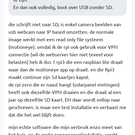
En dan ook volledig, boot over USB zonder SD.
die schrijft niet naar SD, is enkel camera beelden van
usb webcam naar IP based omzetten. de normale
image werkt met een read only file systeem
(motioneye). omdat ik de rpi ook gebruik voor VPN
connectie (wil de webserver hier niet teveel voor
belasten) heb ik dus 1 rpi3 die een raspbian lite draait
waar dan de motioneye app op draait. en die Rpi3
maakt continue zijn Sd kaartjes kapot.
de rpi zero die er naast hangt (solarpanel metingen)
heeft ook diezelfde VPN draaien en die draait al een
jaar op dezelfde SD kaart. EN daar wordt vollop naar
geschreven. is maar een test installatie en verbaast me
dat die het wel blijft doen.
mijn echte software die mijn verbruik enzo meet van
het huis, en de grote zonnepaneelinstallatie, werkt