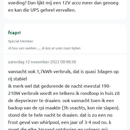
voeding? Dan lijkt mij een 12V accu meer dan genoeg
en kan die UPS geheel vervallen.
fcapri
Special Member
ik hou van werken ..., ik kan er uren naar kijken
zaterdag 12 november 2022 08:48:38
vannacht ook 1,7kWh verbruik, dat is quasi 3dagen op
rij stabiel
ik merk wel dat gedurende de nacht meestal 190-
210W verbruik wordt en telkens ik rondloop in huis zit
de diepvriezer te draaien. ook vannacht toen ik een
backup van de rpi maakte (3h snachts, kon nie slapen).
stond die te hele nacht te draaien. dat is zo een no
frost geval van whirlpool, een jaar of 3-4 oud nu. k
moet die elke 3maand ontdooien en volgens mij