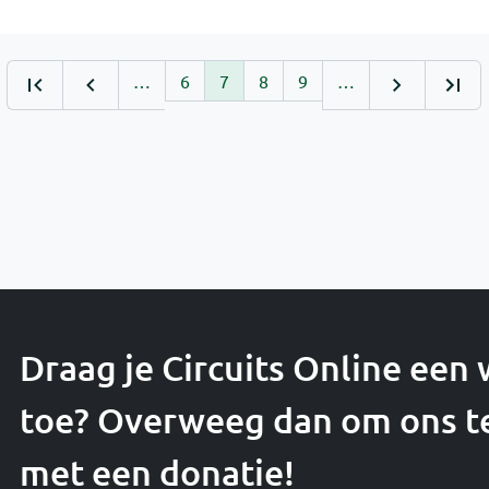
…
6
7
8
9
…
Draag je Circuits Online een
toe? Overweeg dan om ons t
met een donatie!