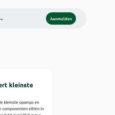
Aanmelden
rt kleinste
de kleinste opamps en
De componenten zitten in
an 0,64 mm² (0,8 mm x