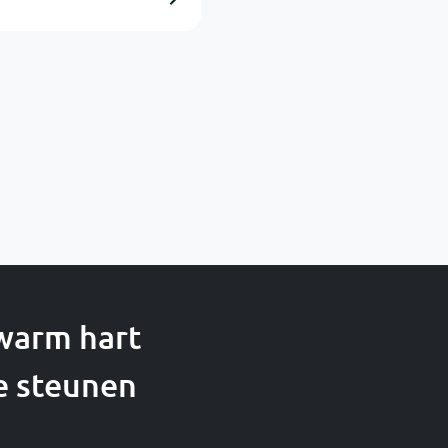
 warm hart
e steunen