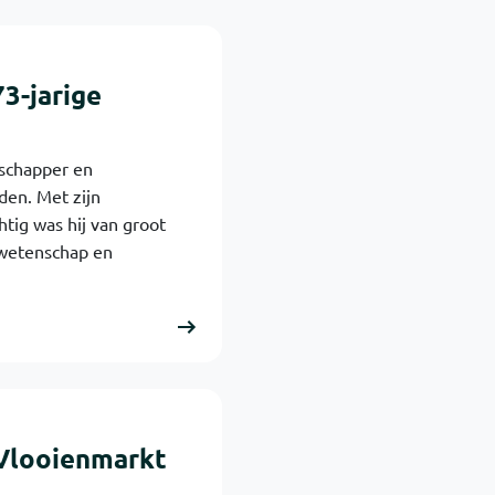
73-jarige
schapper en
eden. Met zijn
htig was hij van groot
, wetenschap en
 Vlooienmarkt