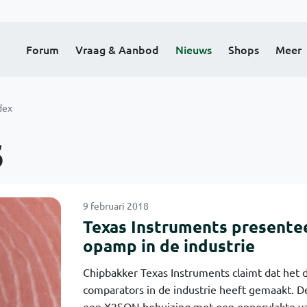
Forum
Vraag & Aanbod
Nieuws
Shops
Meer
dex
s
9 februari 2018
Texas Instruments presentee
opamp in de industrie
Chipbakker Texas Instruments claimt dat het 
comparators in de industrie heeft gemaakt. 
een X2SON behuizing met een oppervlakte v