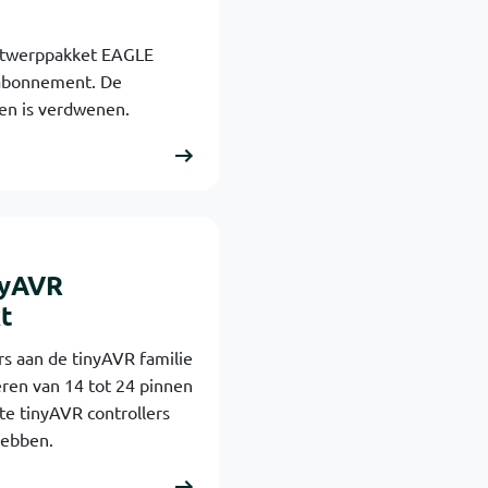
ontwerppakket EAGLE
n abonnement. De
pen is verdwenen.
nyAVR
t
rs aan de tinyAVR familie
ren van 14 tot 24 pinnen
te tinyAVR controllers
hebben.