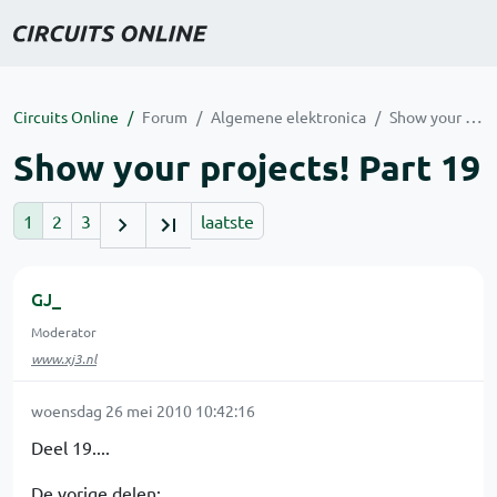
Circuits Online
Forum
Algemene elektronica
Show your projects! Part 19
Show your projects! Part 19
1
2
3
laatste
GJ_
Moderator
www.xj3.nl
woensdag 26 mei 2010 10:42:16
Deel 19....
De vorige delen: