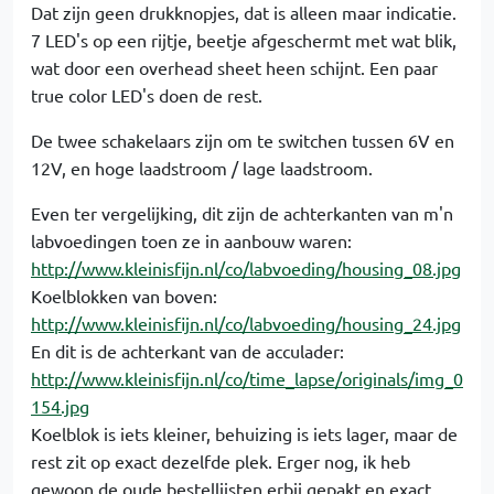
Dat zijn geen drukknopjes, dat is alleen maar indicatie.
7 LED's op een rijtje, beetje afgeschermt met wat blik,
wat door een overhead sheet heen schijnt. Een paar
true color LED's doen de rest.
De twee schakelaars zijn om te switchen tussen 6V en
12V, en hoge laadstroom / lage laadstroom.
Even ter vergelijking, dit zijn de achterkanten van m'n
labvoedingen toen ze in aanbouw waren:
http://www.kleinisfijn.nl/co/labvoeding/housing_08.jpg
Koelblokken van boven:
http://www.kleinisfijn.nl/co/labvoeding/housing_24.jpg
En dit is de achterkant van de acculader:
http://www.kleinisfijn.nl/co/time_lapse/originals/img_0
154.jpg
Koelblok is iets kleiner, behuizing is iets lager, maar de
rest zit op exact dezelfde plek. Erger nog, ik heb
gewoon de oude bestellijsten erbij gepakt en exact