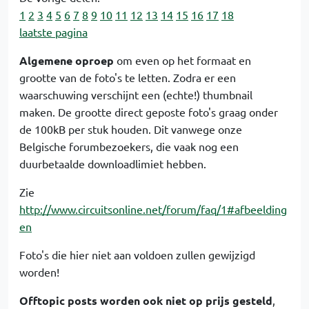
1
2
3
4
5
6
7
8
9
10
11
12
13
14
15
16
17
18
laatste pagina
Algemene oproep
om even op het formaat en
grootte van de foto's te letten. Zodra er een
waarschuwing verschijnt een (echte!) thumbnail
maken. De grootte direct geposte foto's graag onder
de 100kB per stuk houden. Dit vanwege onze
Belgische forumbezoekers, die vaak nog een
duurbetaalde downloadlimiet hebben.
Zie
http://www.circuitsonline.net/forum/faq/1#afbeelding
en
Foto's die hier niet aan voldoen zullen gewijzigd
worden!
Offtopic posts worden ook niet op prijs gesteld
,