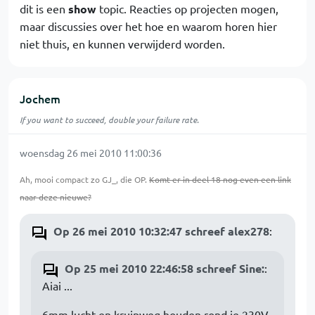
dit is een
show
topic. Reacties op projecten mogen,
maar discussies over het hoe en waarom horen hier
niet thuis, en kunnen verwijderd worden.
Jochem
If you want to succeed, double your failure rate.
woensdag 26 mei 2010 11:00:36
Ah, mooi compact zo GJ_, die OP.
Komt er in deel 18 nog even een link
naar deze nieuwe?
Op 26 mei 2010 10:32:47 schreef alex278
:
Op 25 mei 2010 22:46:58 schreef Sine:
:
Aiai ...
6mm lucht en kruipweg houden rond je 230V