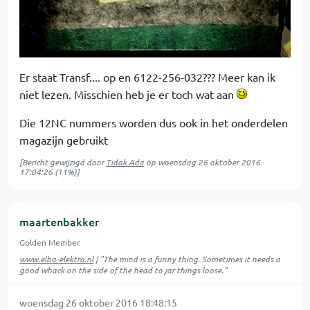
Er staat Transf.... op en 6122-256-032??? Meer kan ik
niet lezen. Misschien heb je er toch wat aan
Die 12NC nummers worden dus ook in het onderdelen
magazijn gebruikt
[Bericht gewijzigd door
Tidak Ada
op
woensdag 26 oktober 2016
17:04:26
(11%)]
maartenbakker
Golden Member
www.elba-elektro.nl
| "The mind is a funny thing. Sometimes it needs a
good whack on the side of the head to jar things loose."
woensdag 26 oktober 2016 18:48:15