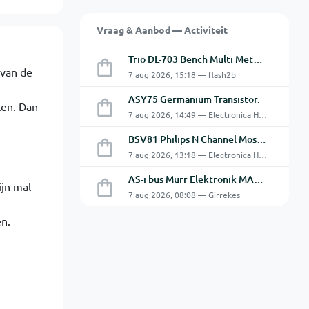
Vraag & Aanbod — Activiteit
Trio DL-703 Bench Multi Meter **VERKOCHT**
 van de
7 aug 2026, 15:18 — flash2b
ASY75 Germanium Transistor.
ten. Dan
7 aug 2026, 14:49 — Electronica Hobbyist
BSV81 Philips N Channel Mosfet Transistors.
7 aug 2026, 13:18 — Electronica Hobbyist
AS-i bus Murr Elektronik MASI20 AS-Interface I/O-module 56440
ijn mal
7 aug 2026, 08:08 — Girrekes
n.