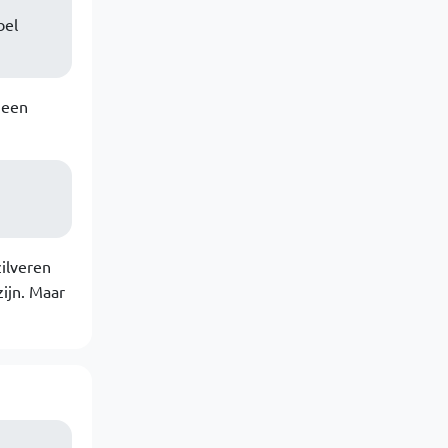
bel
 een
ilveren
zijn. Maar