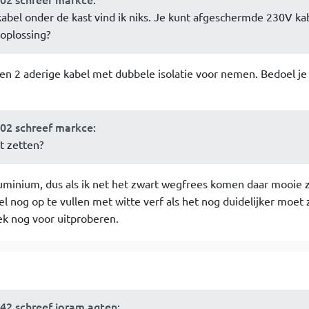
tkabel onder de kast vind ik niks. Je kunt afgeschermde 230V ka
 oplossing?
 een 2 aderige kabel met dubbele isolatie voor nemen. Bedoel je
:02 schreef markce
:
t zetten?
uminium, dus als ik net het zwart wegfrees komen daar mooie z
el nog op te vullen met witte verf als het nog duidelijker moet 
ek nog voor uitproberen.
:42 schreef joram.agten
: