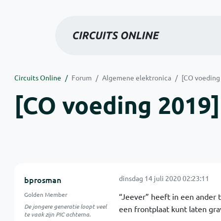
Circuits Online
Forum
Algemene elektronica
[CO voeding 
[CO voeding 2019] 
dinsdag 14 juli 2020 02:23:11
bprosman
Golden Member
“Jeever” heeft in een ander t
De jongere generatie loopt veel
een frontplaat kunt laten gr
te vaak zijn PIC achterna.