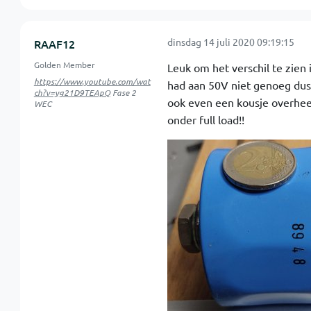
dinsdag 14 juli 2020 09:19:15
RAAF12
Golden Member
Leuk om het verschil te zien
https://www.youtube.com/wat
had aan 50V niet genoeg dus
ch?v=yg21D9TEApQ
Fase 2
ook even een kousje overheen
WEC
onder full load!!