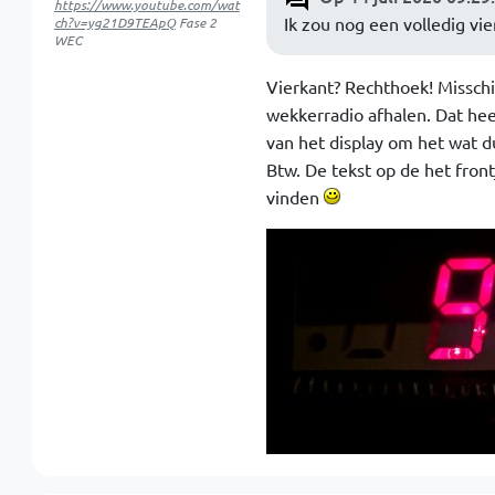
https://www.youtube.com/wat
Ik zou nog een volledig vi
ch?v=yg21D9TEApQ
Fase 2
WEC
Vierkant? Rechthoek! Misschie
wekkerradio afhalen. Dat heef
van het display om het wat d
Btw. De tekst op de het front
vinden