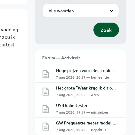
Modus
n voeding
Zoek
 zou ik
uurtest
Forum — Activiteit
Hoge prijzen voor electronica hobbyisten
7 aug 2026, 20:37 — benleentje
Het grote "Waar krijg ik dit onderdeel" topic Deel 11
7 aug 2026, 20:09 — Arco
USB kabeltester
7 aug 2026, 19:57 — michielper
GW Frequentie meter model GFC-8010G probleem
7 aug 2026, 19:49 — Bapaktus