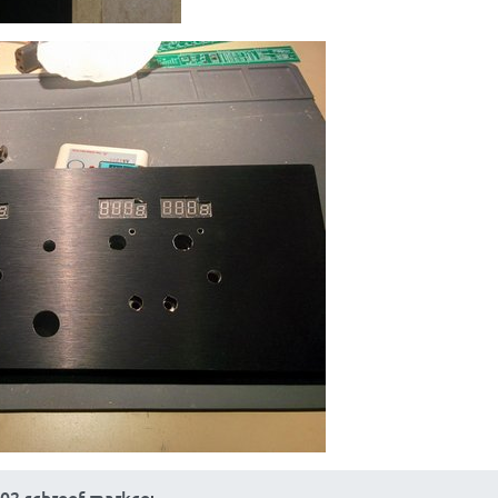
:02 schreef markce
: